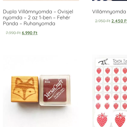
Dupla Villámnyomda – Ovisjel
Villámnyomda u
nyomda – 2 az 1-ben – Fehér
2.950
Ft
2.450
F
Panda – Ruhanyomda
7.990
Ft
6.990
Ft