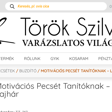
TERMÉK
RÓLUNK
GYIK
KOSARAM
PÉNZT
ECSÉTEK
/
BUZDÍTÓ
/ MOTIVÁCIÓS PECSÉT TANÍTÓKNAK – 
otivációs Pecsét Tanítóknak –
ajhár