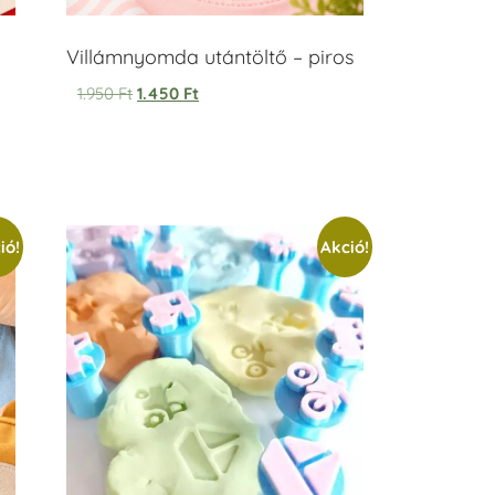
Villámnyomda utántöltő – piros
1.950
Ft
1.450
Ft
ió!
Akció!