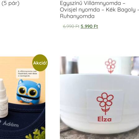
 (5 pár)
Egyszínű Villámnyomda –
Ovisjel nyomda – Kék Bagoly 
Ruhanyomda
6.990
Ft
5.990
Ft
Akció!