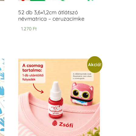
52 db 3,6×1,2cm átlátszó
névmatrica – ceruzacímke
1.270
Ft
Akció!