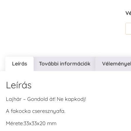
V
Leírás
További információk
Vélemények
Leírás
Lajhár – Gondold át! Ne kapkodj!
A fakocka cseresznyafa.
Mérete:33x33x20 mm