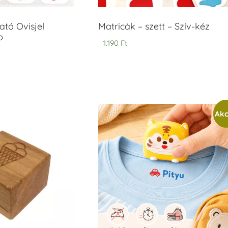
tó Ovisjel
Matricák – szett – Szív-kéz
b
1.190
Ft
Akc