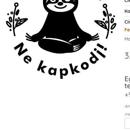
Ci
Ka
Cí
Fe
Má
3
E
t
+
Ame
me