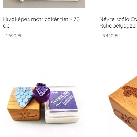
Hívóképes matricakészlet – 33
Névre szóló O
db
Ruhabélyegző 
1.690
Ft
3.450
Ft