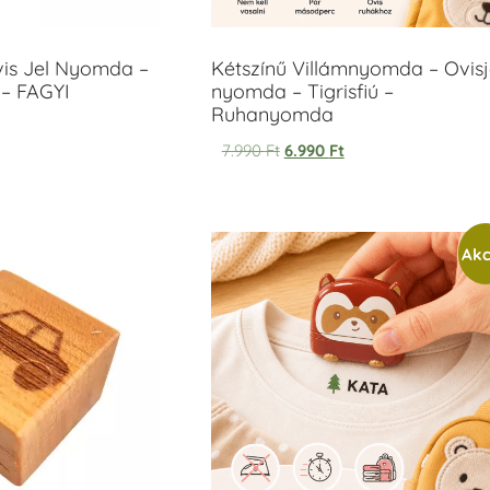
vis Jel Nyomda –
Kétszínű Villámnyomda – Ovisj
– FAGYI
nyomda – Tigrisfiú –
Ruhanyomda
7.990
Ft
6.990
Ft
Akc