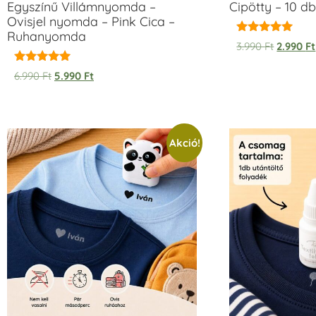
Egyszínű Villámnyomda –
Cipötty – 10 db
Ovisjel nyomda – Pink Cica –
Ruhanyomda
Értékelés:
3.990
Ft
2.990
Ft
5.00
/ 5
Értékelés:
6.990
Ft
5.990
Ft
5.00
/ 5
Akció!