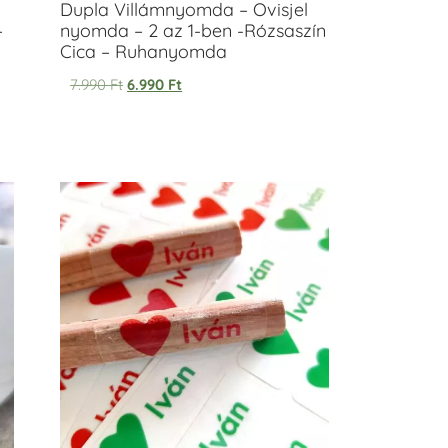
Dupla Villámnyomda – Ovisjel
–
nyomda – 2 az 1-ben -Rózsaszín
Cica – Ruhanyomda
7.990
Ft
6.990
Ft