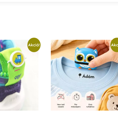
Akció!
Akc