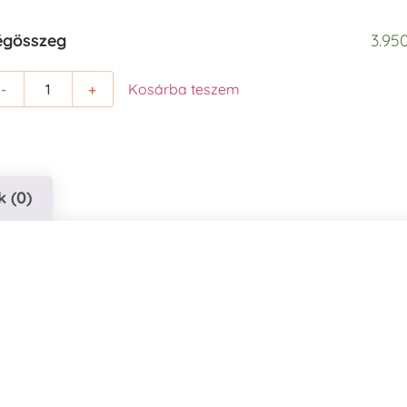
égösszeg
3.950
-
+
Kosárba teszem
 (0)