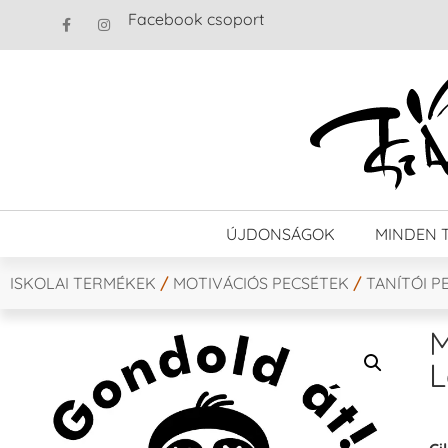
Facebook csoport
ÚJDONSÁGOK
MINDEN 
ISKOLAI TERMÉKEK
/
MOTIVÁCIÓS PECSÉTEK
/
TANÍTÓI P
M
L