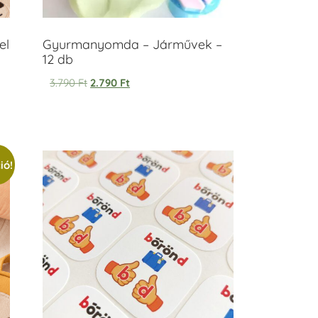
el
Gyurmanyomda – Járművek –
12 db
3.790
Ft
2.790
Ft
ió!