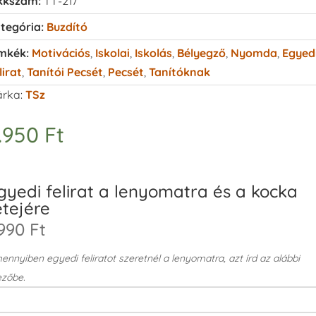
kkszám:
TT-217
tegória:
Buzdító
mkék:
Motivációs
,
Iskolai
,
Iskolás
,
Bélyegző
,
Nyomda
,
Egyed
lirat
,
Tanítói Pecsét
,
Pecsét
,
Tanítóknak
rka:
TSz
.950
Ft
gyedi felirat a lenyomatra és a kocka
etejére
990 Ft
nnyiben egyedi feliratot szeretnél a lenyomatra, azt írd az alábbi
zőbe.