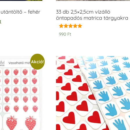
tántöltő – fehér
33 db 2,5×2,5cm vízálló
öntapadós matrica tárgyakra
t
Értékelés:
990
Ft
5.00
/ 5
Akció!