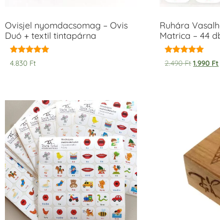
Ovisjel nyomdacsomag – Ovis
Ruhára Vasalha
Duó + textil tintapárna
Matrica – 44 d
Értékelés:
Értékelés:
4.830
Ft
2.490
Ft
1.990
Ft
5.00
5.00
/ 5
/ 5