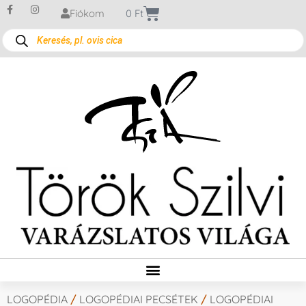
Fiókom
0
Ft
LOGOPÉDIA
/
LOGOPÉDIAI PECSÉTEK
/
LOGOPÉDIAI