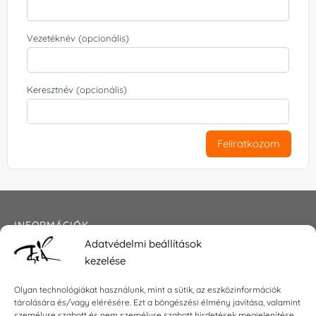
Vezetéknév (opcionális)
Keresztnév (opcionális)
Feliratkozom
INFORMÁCIÓK
Adatvédelmi beállítások
Általános szerződési feltételek
kezelése
Adatkezelési tájékoztató
Impresszum
Olyan technológiákat használunk, mint a sütik, az eszközinformációk
tárolására és/vagy elérésére. Ezt a böngészési élmény javítása, valamint
személyre szabott és nem személyre szabott hirdetések megjelenítése