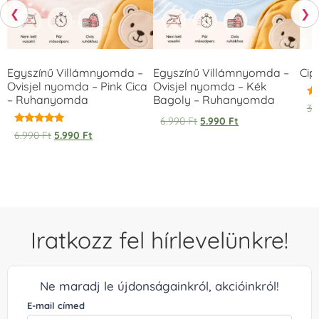
❮
❯
Egyszínű Villámnyomda –
Egyszínű Villámnyomda –
Cip
Ovisjel nyomda – Pink Cica
Ovisjel nyomda – Kék
– Ruhanyomda
Bagoly – Ruhanyomda
Ér
3.
5.
6.990
Ft
5.990
Ft
/ 
Értékelés:
6.990
Ft
5.990
Ft
5.00
/ 5
Iratkozz fel hírlevelünkre!
Ne maradj le újdonságainkról, akcióinkról!
E-mail címed