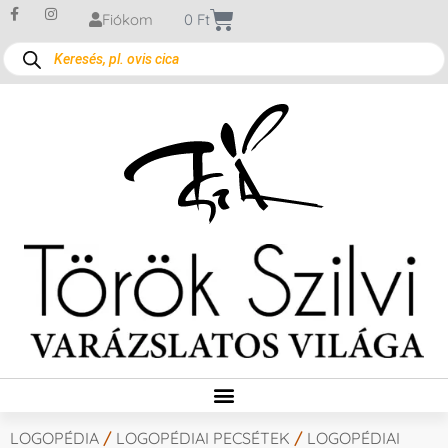
Fiókom
0
Ft
LOGOPÉDIA
/
LOGOPÉDIAI PECSÉTEK
/
LOGOPÉDIAI