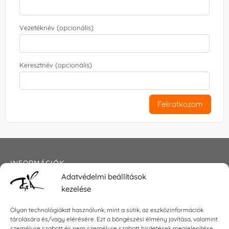
Vezetéknév (opcionális)
Keresztnév (opcionális)
Feliratkozom
INFORMÁCIÓK
Adatvédelmi beállítások
Általános szerződési feltételek
kezelése
Adatkezelési tájékoztató
Impresszum
Olyan technológiákat használunk, mint a sütik, az eszközinformációk
tárolására és/vagy elérésére. Ezt a böngészési élmény javítása, valamint
személyre szabott és nem személyre szabott hirdetések megjelenítése