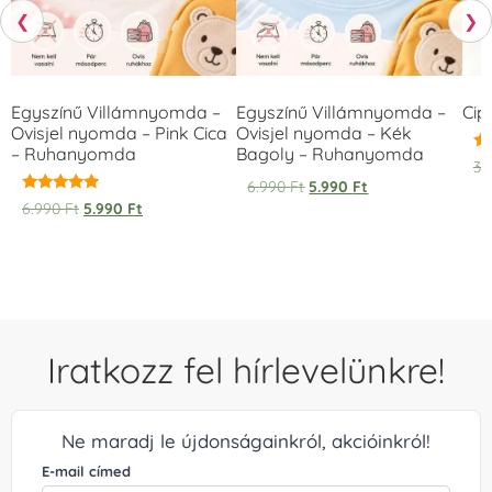
❮
❯
Egyszínű Villámnyomda –
Egyszínű Villámnyomda –
Cip
Ovisjel nyomda – Pink Cica
Ovisjel nyomda – Kék
– Ruhanyomda
Bagoly – Ruhanyomda
Ér
3.
5.
6.990
Ft
5.990
Ft
/ 
Értékelés:
6.990
Ft
5.990
Ft
5.00
/ 5
Iratkozz fel hírlevelünkre!
Ne maradj le újdonságainkról, akcióinkról!
E-mail címed