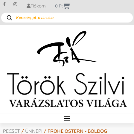
Fiókom
0
Ft
PECSÉT
/
ÜNNEPI
/ FROHE OSTERN!- BOLDOG