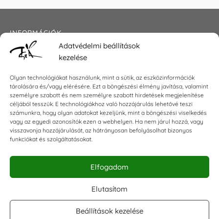
INFORMÁCIÓK
Adatvédelmi beállítások
Általános szerződési feltételek
kezelése
Adatkezelési tájékoztató
Impresszum
Olyan technológiákat használunk, mint a sütik, az eszközinformációk
tárolására és/vagy elérésére. Ezt a böngészési élmény javítása, valamint
személyre szabott és nem személyre szabott hirdetések megjelenítése
céljából tesszük. E technológiákhoz való hozzájárulás lehetővé teszi
KAPCSOLAT
számunkra, hogy olyan adatokat kezeljünk, mint a böngészési viselkedés
vagy az egyedi azonosítók ezen a webhelyen. Ha nem járul hozzá, vagy
visszavonja hozzájárulását, az hátrányosan befolyásolhat bizonyos
E-mail:
shop@torokszilvi.com
funkciókat és szolgáltatásokat.
Telefon: +36 30 6767872
Elfogadom
KÖZÖSSÉGI
Elutasítom
Beállítások kezelése