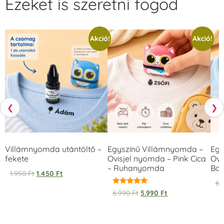
Ezeket is szeretni fogod
Akció!
Akció!
❮
❯
Villámnyomda utántöltő –
Egyszínű Villámnyomda –
Egy
fekete
Ovisjel nyomda – Pink Cica
Ovi
– Ruhanyomda
Bag
1.950
Ft
1.450
Ft
6.
Értékelés:
6.990
Ft
5.990
Ft
5.00
/ 5