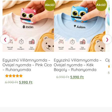
Akció!
Akció!
❮
❯
Egyszínű Villámnyomda –
Egyszínű Villámnyomda –
Cip
Ovisjel nyomda – Pink Cica
Ovisjel nyomda – Kék
– Ruhanyomda
Bagoly – Ruhanyomda
Ér
3.
5.
6.990
Ft
5.990
Ft
/ 
Értékelés:
6.990
Ft
5.990
Ft
5.00
/ 5