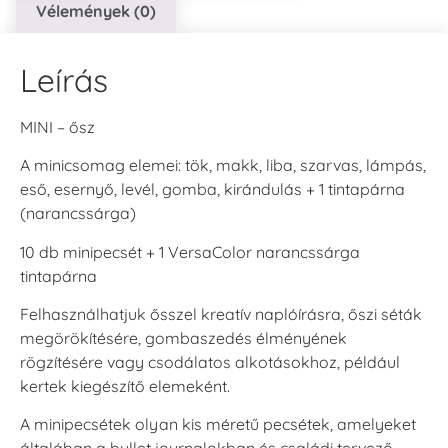
Vélemények (0)
Leírás
MINI – ősz
A minicsomag elemei: tök, makk, liba, szarvas, lámpás,
eső, esernyő, levél, gomba, kirándulás + 1 tintapárna
(narancssárga)
10 db minipecsét + 1 VersaColor narancssárga
tintapárna
Felhasználhatjuk ősszel kreatív naplóírásra, őszi séták
megörökítésére, gombaszedés élményének
rögzítésére vagy csodálatos alkotásokhoz, például
kertek kiegészítő elemeként.
A minipecsétek olyan kis méretű pecsétek, amelyeket