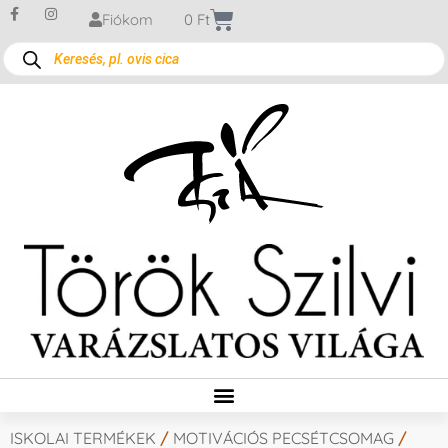
Fiókom
0
Ft
ISKOLAI TERMÉKEK
/
MOTIVÁCIÓS PECSÉTCSOMAG
/