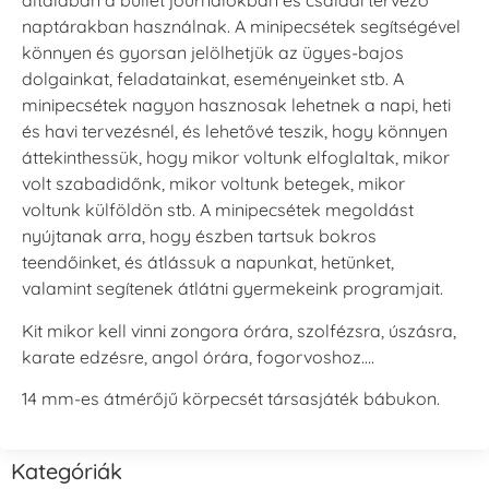
általában a bullet journalokban és családi tervező
naptárakban használnak. A minipecsétek segítségével
könnyen és gyorsan jelölhetjük az ügyes-bajos
dolgainkat, feladatainkat, eseményeinket stb. A
minipecsétek nagyon hasznosak lehetnek a napi, heti
és havi tervezésnél, és lehetővé teszik, hogy könnyen
áttekinthessük, hogy mikor voltunk elfoglaltak, mikor
volt szabadidőnk, mikor voltunk betegek, mikor
voltunk külföldön stb. A minipecsétek megoldást
nyújtanak arra, hogy észben tartsuk bokros
teendőinket, és átlássuk a napunkat, hetünket,
valamint segítenek átlátni gyermekeink programjait.
Kit mikor kell vinni zongora órára, szolfézsra, úszásra,
karate edzésre, angol órára, fogorvoshoz….
14 mm-es átmérőjű körpecsét társasjáték bábukon.
Kategóriák