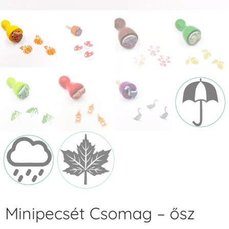
Minipecsét Csomag – ősz