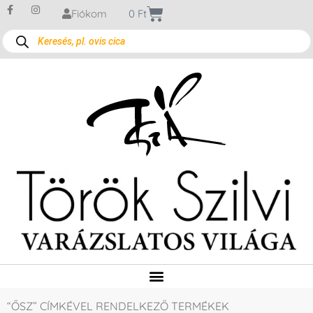
Fiókom
0
Ft
“ŐSZ” CÍMKÉVEL RENDELKEZŐ TERMÉKEK