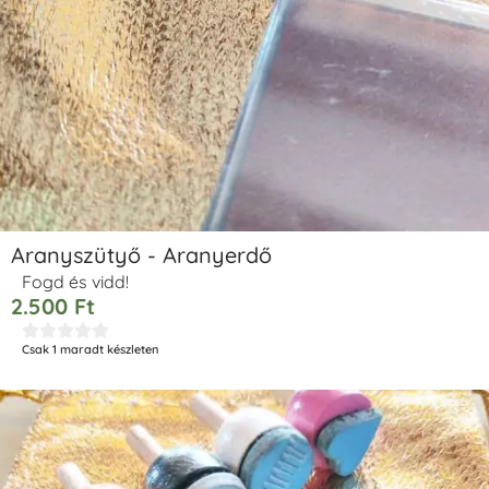
Aranyszütyő - Aranyerdő
Fogd és vidd!
2.500
Ft





Csak 1 maradt készleten