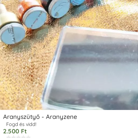
Aranyszütyő - Aranyzene
Fogd és vidd!
2.500
Ft




