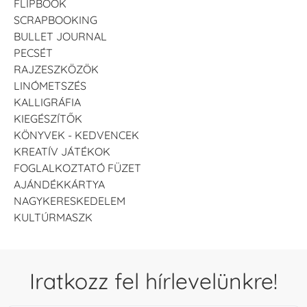
FLIPBOOK
SCRAPBOOKING
BULLET JOURNAL
PECSÉT
RAJZESZKÖZÖK
LINÓMETSZÉS
KALLIGRÁFIA
KIEGÉSZÍTŐK
KÖNYVEK - KEDVENCEK
KREATÍV JÁTÉKOK
FOGLALKOZTATÓ FÜZET
AJÁNDÉKKÁRTYA
NAGYKERESKEDELEM
KULTÚRMASZK
Iratkozz fel hírlevelünkre!