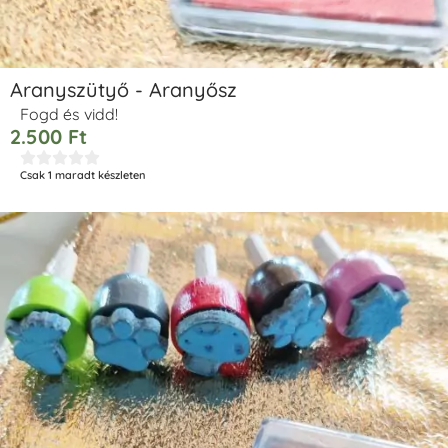
Aranyszütyő - Aranyősz
Fogd és vidd!
2.500
Ft





Csak 1 maradt készleten