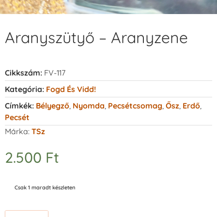
Aranyszütyő – Aranyzene
Cikkszám:
FV-117
Kategória:
Fogd És Vidd!
Címkék:
Bélyegző
,
Nyomda
,
Pecsétcsomag
,
Ősz
,
Erdő
,
Pecsét
Márka:
TSz
2.500
Ft
Csak 1 maradt készleten