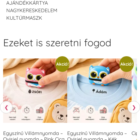
AJÁNDÉKKÁRTYA
NAGYKERESKEDELEM
KULTÚRMASZK
Ezeket is szeretni fogod
Akció!
Akció!
❮
❯
Egyszínű Villámnyomda –
Egyszínű Villámnyomda –
Cip
Ovisjel nyomda – Pink Cica
Ovisjel nyomda – Kék