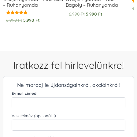
– Ruhanyomda
Bagoly – Ruhanyomda
Ér
3.
5.
6.990
Ft
5.990
Ft
/ 
Értékelés:
6.990
Ft
5.990
Ft
5.00
/ 5
Iratkozz fel hírlevelünkre!
Ne maradj le újdonságainkról, akcióinkról!
E-mail címed
Vezetéknév (opcionális)