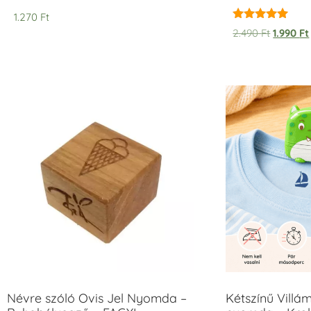
1.270
Ft
Értékelés:
2.490
Ft
1.990
Ft
5.00
/ 5
Névre szóló Ovis Jel Nyomda –
Kétszínű Villá