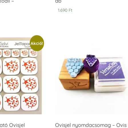
odil –
db
1.690
Ft
Akció!
tó Ovisjel
Ovisjel nyomdacsomag – Ovis