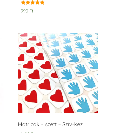
Értékelés:
990
Ft
5.00
/ 5
Matricák – szett – Szív-kéz