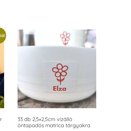
/ 5
ió!
r
33 db 2,5×2,5cm vízálló
öntapadós matrica tárgyakra