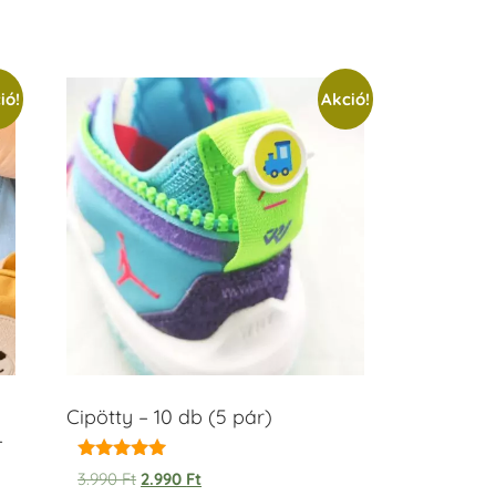
ió!
Akció!
Cipötty – 10 db (5 pár)
–
Értékelés:
3.990
Ft
2.990
Ft
5.00