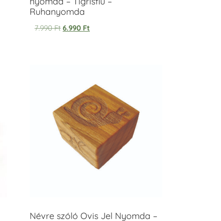
nyomda – Tigrisfiú –
Ruhanyomda
7.990
Ft
6.990
Ft
Névre szóló Ovis Jel Nyomda –