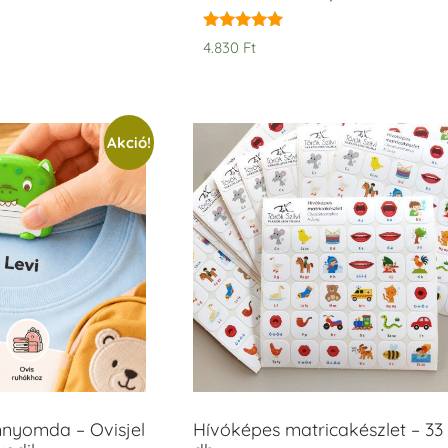
Értékelés:
4.830
Ft
5.00
/ 5
Akció!
mnyomda – Ovisjel
Hívóképes matricakészlet – 33