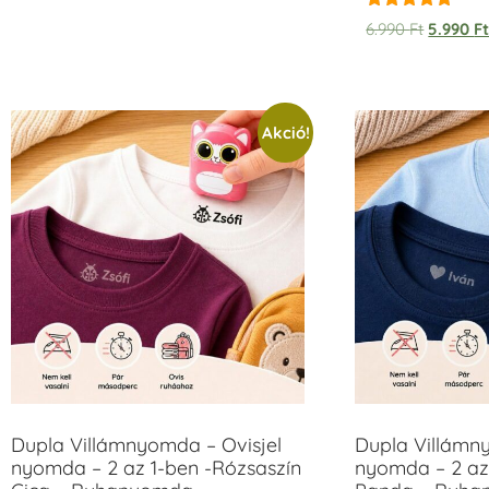
Értékelés:
6.990
Ft
5.990
F
5.00
/ 5
Akció!
Dupla Villámnyomda – Ovisjel
Dupla Villámn
nyomda – 2 az 1-ben -Rózsaszín
nyomda – 2 az