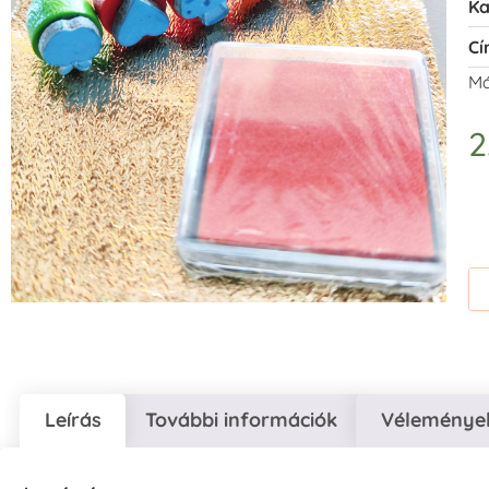
Ka
Cí
Má
2
Leírás
További információk
Vélemények