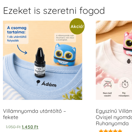
Ezeket is szeretni fogod
Akció!
Villámnyomda utántöltő –
Egyszínű Vill
fekete
Ovisjel nyomda
Ruhanyomda
1.950
Ft
1.450
Ft