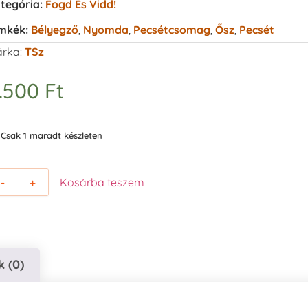
tegória:
Fogd És Vidd!
mkék:
Bélyegző
,
Nyomda
,
Pecsétcsomag
,
Ősz
,
Pecsét
rka:
TSz
.500
Ft
Csak 1 maradt készleten
-
+
Kosárba teszem
 (0)