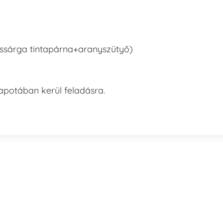
ncssárga tintapárna+aranyszütyő)
lapotában kerül feladásra.