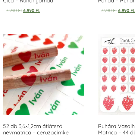
Cica – Ruhanyomda
Panda – Ruh
7.990
Ft
6.990
Ft
7.990
Ft
6.990
Ft
52 db 3,6×1,2cm átlátszó
Ruhára Vasalha
névmatrica – ceruzacímke
Matrica – 44 d