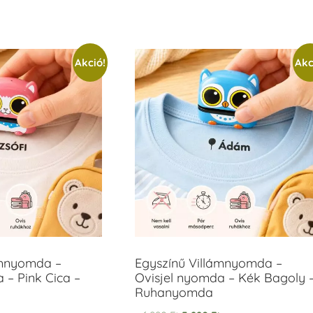
Akció!
Akc
ámnyomda –
Egyszínű Villámnyomda –
 – Pink Cica –
Ovisjel nyomda – Kék Bagoly 
Ruhanyomda