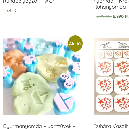
Ruhabélyegző – FAGYI
nyomda – Krok
Ruhanyomda
3.450
Ft
7.990
Ft
6.990
Ft
Akció!
Gyurmanyomda – Járművek –
Ruhára Vasalha