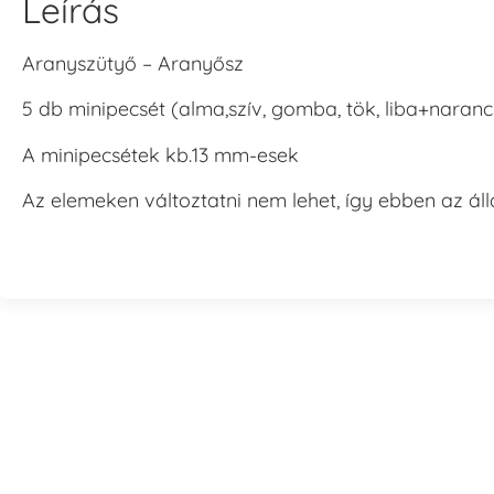
Leírás
Aranyszütyő – Aranyősz
5 db minipecsét (alma,szív, gomba, tök, liba+nara
A minipecsétek kb.13 mm-esek
Az elemeken változtatni nem lehet, így ebben az ál