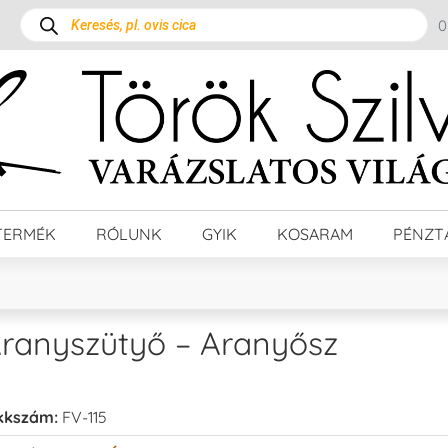
TERMÉK
RÓLUNK
GYIK
KOSARAM
PÉNZT
ranyszütyő – Aranyősz
kkszám:
FV-115