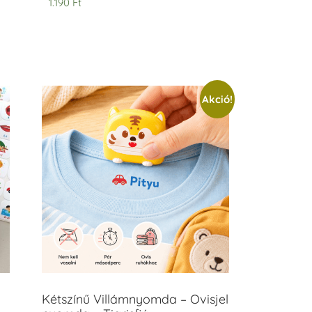
1.190
Ft
Akció!
Kétszínű Villámnyomda – Ovisjel