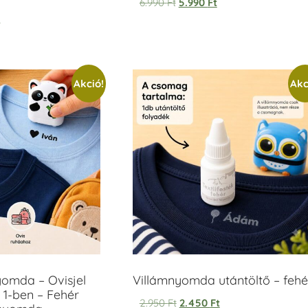
6.990
Ft
5.990
Ft
t
Akció!
Akc
yomda – Ovisjel
Villámnyomda utántöltő – fehé
 1-ben – Fehér
2.950
Ft
2.450
Ft