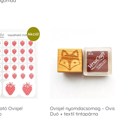
anyomda
Akció!
tó Ovisjel
Ovisjel nyomdacsomag – Ovis
b
Duó + textil tintapárna