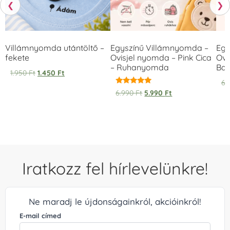
❮
❯
Villámnyomda utántöltő –
Egyszínű Villámnyomda –
Egy
fekete
Ovisjel nyomda – Pink Cica
Ovi
– Ruhanyomda
Bag
1.950
Ft
1.450
Ft
6.
Értékelés:
6.990
Ft
5.990
Ft
5.00
/ 5
Iratkozz fel hírlevelünkre!
Ne maradj le újdonságainkról, akcióinkról!
E-mail címed