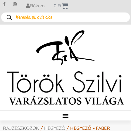
Fiókom
0
Ft
RAJZESZKÖZÖK
/
HEGYEZŐ
/ HEGYEZŐ – FABER