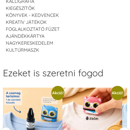
KALLIGRÁFIA
KIEGÉSZÍTŐK
KÖNYVEK - KEDVENCEK
KREATÍV JÁTÉKOK
FOGLALKOZTATÓ FÜZET
AJÁNDÉKKÁRTYA
NAGYKERESKEDELEM
KULTÚRMASZK
Ezeket is szeretni fogod
Akció!
Akció!