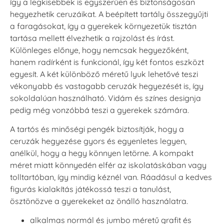
így a legkisebbek is egyszerűen és biztonságosan
hegyezhetik ceruzáikat. A beépített tartály összegyűjti
a faragásokat, így a gyerekek környezetük tisztán
tartása mellett élvezhetik a rajzolást és írást.
Különleges előnye, hogy nemcsak hegyezőként,
hanem radírként is funkcionál, így két fontos eszközt
egyesít. A két különböző méretű lyuk lehetővé teszi
vékonyabb és vastagabb ceruzák hegyezését is, így
sokoldalúan használható. Vidám és színes designja
pedig még vonzóbbá teszi a gyerekek számára.
A tartós és minőségi pengék biztosítják, hogy a
ceruzák hegyezése gyors és egyenletes legyen,
anélkül, hogy a hegy könnyen letörne. A kompakt
méret miatt könnyedén elfér az iskolatáskában vagy
tolltartóban, így mindig kéznél van. Ráadásul a kedves
figurás kialakítás játékossá teszi a tanulást,
ösztönözve a gyerekeket az önálló használatra.
alkalmas normál és jumbo méretű grafit és