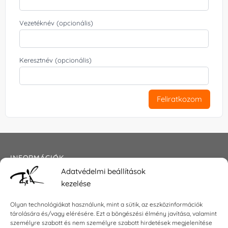
Vezetéknév (opcionális)
Keresztnév (opcionális)
Feliratkozom
INFORMÁCIÓK
Adatvédelmi beállítások
Általános szerződési feltételek
kezelése
Adatkezelési tájékoztató
Impresszum
Olyan technológiákat használunk, mint a sütik, az eszközinformációk
tárolására és/vagy elérésére. Ezt a böngészési élmény javítása, valamint
személyre szabott és nem személyre szabott hirdetések megjelenítése