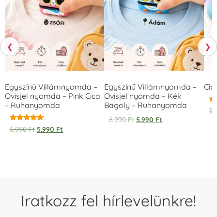
❮
❯
Egyszínű Villámnyomda –
Egyszínű Villámnyomda –
Cip
Ovisjel nyomda – Pink Cica
Ovisjel nyomda – Kék
– Ruhanyomda
Bagoly – Ruhanyomda
Ér
3.
5.
6.990
Ft
5.990
Ft
/ 
Értékelés:
6.990
Ft
5.990
Ft
5.00
/ 5
Iratkozz fel hírlevelünkre!