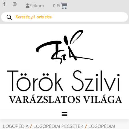
Fiókom
0
Ft
LOGOPÉDIA
/
LOGOPÉDIAI PECSÉTEK
/
LOGOPÉDIAI