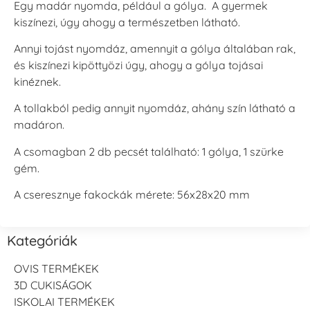
Egy madár nyomda, például a gólya. A gyermek
kiszínezi, úgy ahogy a természetben látható.
Annyi tojást nyomdáz, amennyit a gólya általában rak,
és kiszínezi kipöttyözi úgy, ahogy a gólya tojásai
kinéznek.
A tollakból pedig annyit nyomdáz, ahány szín látható a
madáron.
A csomagban 2 db pecsét található: 1 gólya, 1 szürke
gém.
A cseresznye fakockák mérete: 56x28x20 mm
Kategóriák
OVIS TERMÉKEK
3D CUKISÁGOK
ISKOLAI TERMÉKEK