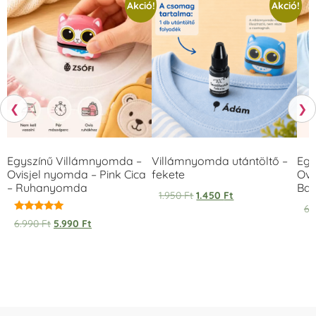
Akció!
Akció!
❮
❯
Egyszínű Villámnyomda –
Villámnyomda utántöltő –
Egy
Ovisjel nyomda – Pink Cica
fekete
Ovi
– Ruhanyomda
Bag
1.950
Ft
1.450
Ft
6.
Értékelés:
6.990
Ft
5.990
Ft
5.00
/ 5