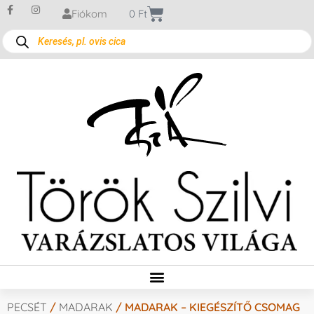
Fiókom
0
Ft
PECSÉT
/
MADARAK
/ MADARAK – KIEGÉSZÍTŐ CSOMAG