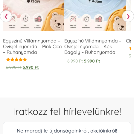
❮
❯
Egyszínű Villámnyomda –
Egyszínű Villámnyomda –
Cip
Ovisjel nyomda – Pink Cica
Ovisjel nyomda – Kék
– Ruhanyomda
Bagoly – Ruhanyomda
Ér
3.
5.
6.990
Ft
5.990
Ft
/ 
Értékelés:
6.990
Ft
5.990
Ft
5.00
/ 5
Iratkozz fel hírlevelünkre!
Ne maradj le újdonságainkról, akcióinkról!