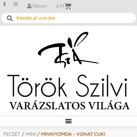
Fiókom
0
Ft
PECSÉT
/
MINI
/ MININYOMDA – VONAT CUKI