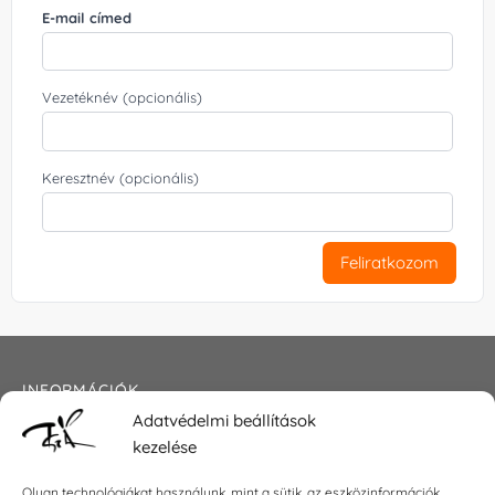
E-mail címed
Vezetéknév (opcionális)
Keresztnév (opcionális)
Feliratkozom
INFORMÁCIÓK
Adatvédelmi beállítások
Általános szerződési feltételek
kezelése
Adatkezelési tájékoztató
Impresszum
Olyan technológiákat használunk, mint a sütik, az eszközinformációk