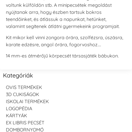
voltunk külföldön stb. A minipecsétek megoldást
nyújtanak arra, hogy észben tartsuk bokros
teendőinket, és átlássuk a napunkat, hetünket,
valamint segítenek átlátni gyermekeink programjait.
Kit mikor kell vinni zongora órára, szolfézsra, úszásra,
karate edzésre, angol órára, fogorvoshoz….
14 mm-es átmérőjű körpecsét társasjáték bábukon.
Kategóriák
OVIS TERMÉKEK
3D CUKISÁGOK
ISKOLAI TERMÉKEK
LOGOPÉDIA
KÁRTYÁK
EX LIBRIS PECSÉT
DOMBORNYOMÓ