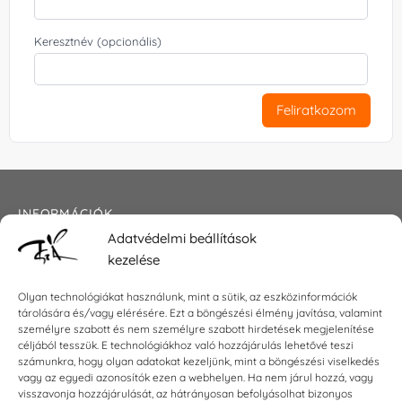
Keresztnév (opcionális)
Feliratkozom
INFORMÁCIÓK
Adatvédelmi beállítások
Általános szerződési feltételek
kezelése
Adatkezelési tájékoztató
Impresszum
Olyan technológiákat használunk, mint a sütik, az eszközinformációk
tárolására és/vagy elérésére. Ezt a böngészési élmény javítása, valamint
személyre szabott és nem személyre szabott hirdetések megjelenítése
céljából tesszük. E technológiákhoz való hozzájárulás lehetővé teszi
KAPCSOLAT
számunkra, hogy olyan adatokat kezeljünk, mint a böngészési viselkedés
vagy az egyedi azonosítók ezen a webhelyen. Ha nem járul hozzá, vagy
visszavonja hozzájárulását, az hátrányosan befolyásolhat bizonyos
E-mail:
shop@torokszilvi.com