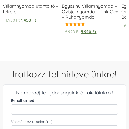
Villámnyomda utántöltő –
Egyszínű Villámnyomda –
Egy
fekete
Ovisjel nyomda – Pink Cica
Ovi
– Ruhanyomda
Bag
1.950
Ft
1.450
Ft
6.
Értékelés:
6.990
Ft
5.990
Ft
5.00
/ 5
Iratkozz fel hírlevelünkre!
Ne maradj le újdonságainkról, akcióinkról!
E-mail címed
Vezetéknév (opcionális)