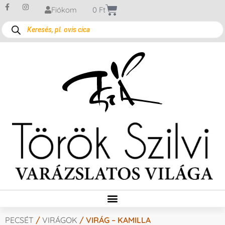
Fiókom
0
Ft
PECSÉT
/
VIRÁGOK
/ VIRÁG – KAMILLA