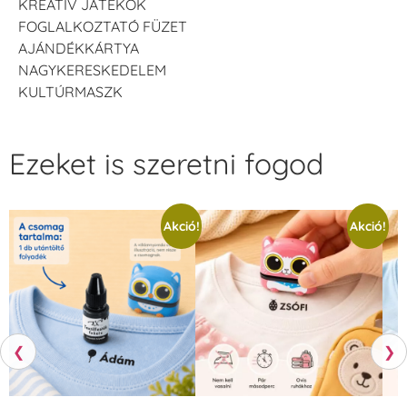
KREATÍV JÁTÉKOK
FOGLALKOZTATÓ FÜZET
AJÁNDÉKKÁRTYA
NAGYKERESKEDELEM
KULTÚRMASZK
Ezeket is szeretni fogod
Akció!
Akció!
❮
❯