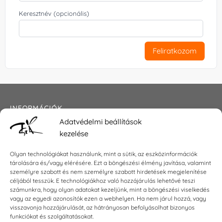
Keresztnév (opcionális)
Feliratkozom
INFORMÁCIÓK
Adatvédelmi beállítások
Általános szerződési feltételek
kezelése
Adatkezelési tájékoztató
Impresszum
Olyan technológiákat használunk, mint a sütik, az eszközinformációk
tárolására és/vagy elérésére. Ezt a böngészési élmény javítása, valamint
személyre szabott és nem személyre szabott hirdetések megjelenítése
céljából tesszük. E technológiákhoz való hozzájárulás lehetővé teszi
KAPCSOLAT
számunkra, hogy olyan adatokat kezeljünk, mint a böngészési viselkedés
vagy az egyedi azonosítók ezen a webhelyen. Ha nem járul hozzá, vagy
visszavonja hozzájárulását, az hátrányosan befolyásolhat bizonyos
E-mail:
shop@torokszilvi.com
funkciókat és szolgáltatásokat.