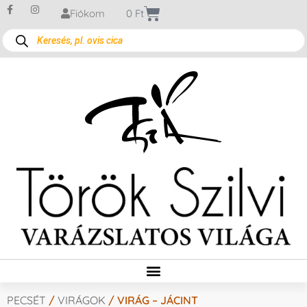
Fiókom
0
Ft
PECSÉT
/
VIRÁGOK
/ VIRÁG – JÁCINT