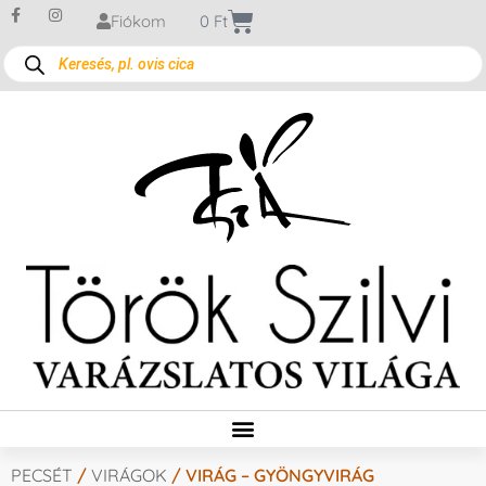
Fiókom
0
Ft
PECSÉT
/
VIRÁGOK
/ VIRÁG – GYÖNGYVIRÁG