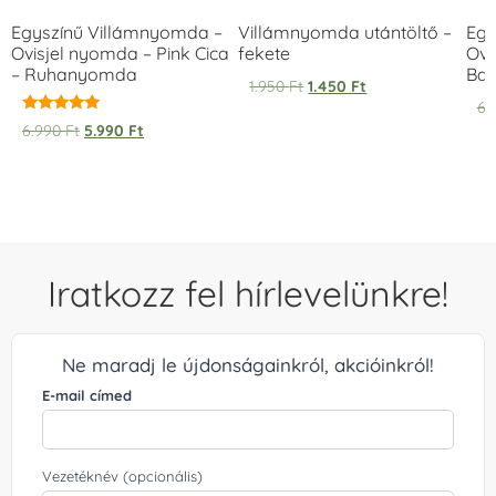
Egyszínű Villámnyomda –
Villámnyomda utántöltő –
Egy
Ovisjel nyomda – Pink Cica
fekete
Ovi
– Ruhanyomda
Bag
1.950
Ft
1.450
Ft
6.
Értékelés:
6.990
Ft
5.990
Ft
5.00
/ 5
Iratkozz fel hírlevelünkre!
Ne maradj le újdonságainkról, akcióinkról!
E-mail címed
Vezetéknév (opcionális)