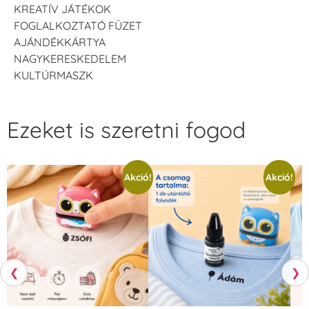
KREATÍV JÁTÉKOK
FOGLALKOZTATÓ FÜZET
AJÁNDÉKKÁRTYA
NAGYKERESKEDELEM
KULTÚRMASZK
Ezeket is szeretni fogod
Akció!
Akció!
❮
❯