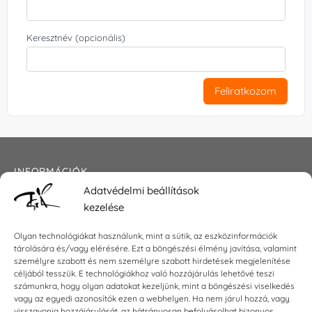
Keresztnév (opcionális)
Feliratkozom
INFORMÁCIÓK
Adatvédelmi beállítások
Általános szerződési feltételek
kezelése
Adatkezelési tájékoztató
Impresszum
Olyan technológiákat használunk, mint a sütik, az eszközinformációk
tárolására és/vagy elérésére. Ezt a böngészési élmény javítása, valamint
személyre szabott és nem személyre szabott hirdetések megjelenítése
céljából tesszük. E technológiákhoz való hozzájárulás lehetővé teszi
KAPCSOLAT
számunkra, hogy olyan adatokat kezeljünk, mint a böngészési viselkedés
vagy az egyedi azonosítók ezen a webhelyen. Ha nem járul hozzá, vagy
visszavonja hozzájárulását, az hátrányosan befolyásolhat bizonyos