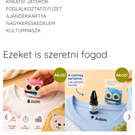
KREATÍV JÁTÉKOK
FOGLALKOZTATÓ FÜZET
AJÁNDÉKKÁRTYA
NAGYKERESKEDELEM
KULTÚRMASZK
Ezeket is szeretni fogod
Akció!
Akció!
❮
❯