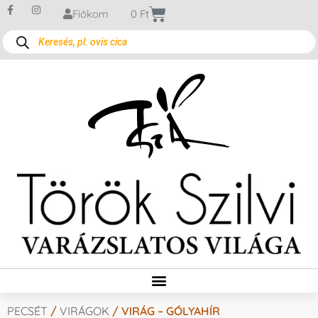
Fiókom
0
Ft
PECSÉT
/
VIRÁGOK
/ VIRÁG – GÓLYAHÍR