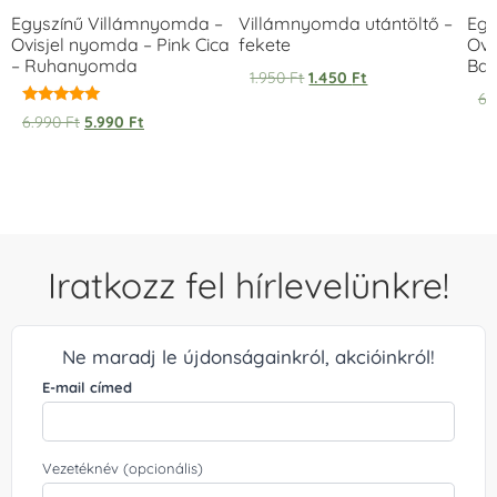
Egyszínű Villámnyomda –
Villámnyomda utántöltő –
Egy
Ovisjel nyomda – Pink Cica
fekete
Ovi
– Ruhanyomda
Bag
1.950
Ft
1.450
Ft
6.
Értékelés:
6.990
Ft
5.990
Ft
5.00
/ 5
Iratkozz fel hírlevelünkre!
Ne maradj le újdonságainkról, akcióinkról!
E-mail címed
Vezetéknév (opcionális)