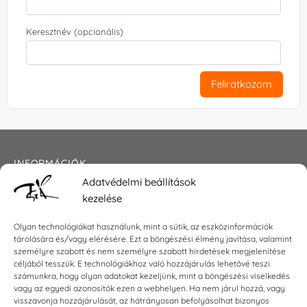
Keresztnév (opcionális)
Feliratkozom
INFORMÁCIÓK
Adatvédelmi beállítások
Általános szerződési feltételek
kezelése
Adatkezelési tájékoztató
Impresszum
Olyan technológiákat használunk, mint a sütik, az eszközinformációk
tárolására és/vagy elérésére. Ezt a böngészési élmény javítása, valamint
személyre szabott és nem személyre szabott hirdetések megjelenítése
céljából tesszük. E technológiákhoz való hozzájárulás lehetővé teszi
KAPCSOLAT
számunkra, hogy olyan adatokat kezeljünk, mint a böngészési viselkedés
vagy az egyedi azonosítók ezen a webhelyen. Ha nem járul hozzá, vagy
visszavonja hozzájárulását, az hátrányosan befolyásolhat bizonyos
E-mail:
shop@torokszilvi.com