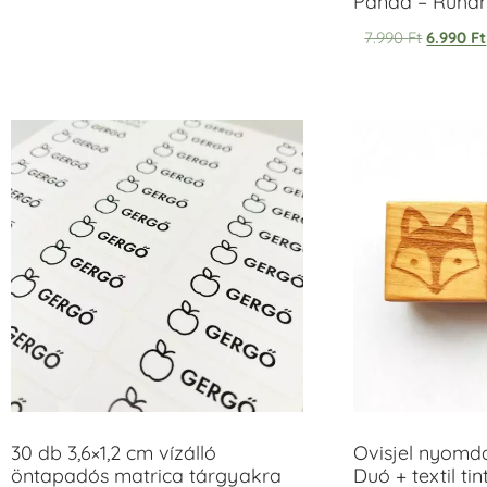
Panda – Ruh
7.990
Ft
6.990
Ft
30 db 3,6×1,2 cm vízálló
Ovisjel nyomd
öntapadós matrica tárgyakra
Duó + textil ti