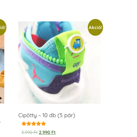
ió!
Akció!
Cipötty – 10 db (5 pár)
–
Értékelés:
3.990
Ft
2.990
Ft
5.00