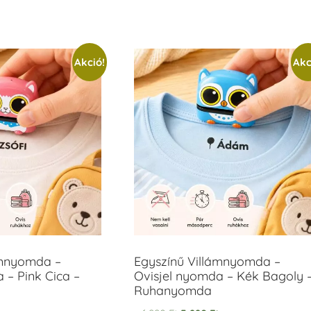
Akció!
Akc
ámnyomda –
Egyszínű Villámnyomda –
 – Pink Cica –
Ovisjel nyomda – Kék Bagoly 
Ruhanyomda