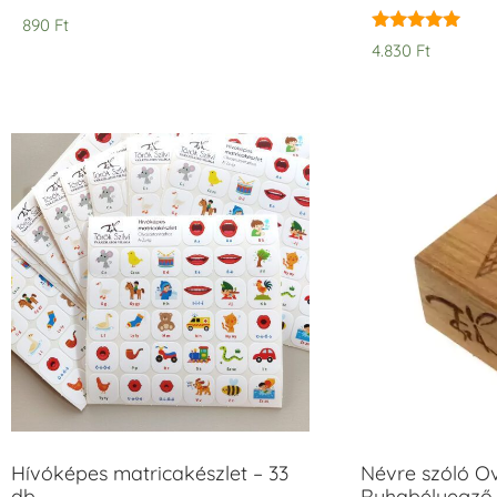
890
Ft
Értékelés:
4.830
Ft
5.00
/ 5
Hívóképes matricakészlet – 33
Névre szóló O
db
Ruhabélyegző 