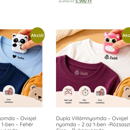
6.990
Ft
5.990
Ft
t
Akció!
Akc
yomda – Ovisjel
Dupla Villámnyomda – Ovisjel
 1-ben – Fehér
nyomda – 2 az 1-ben -Rózsasz