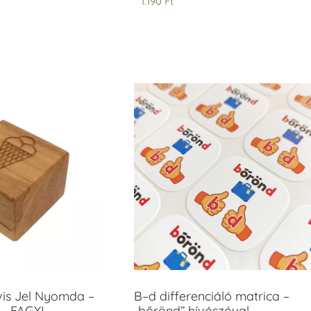
1.190
Ft
vis Jel Nyomda –
B–d differenciáló matrica –
– FAGYI
„bőrönd” hívószóval