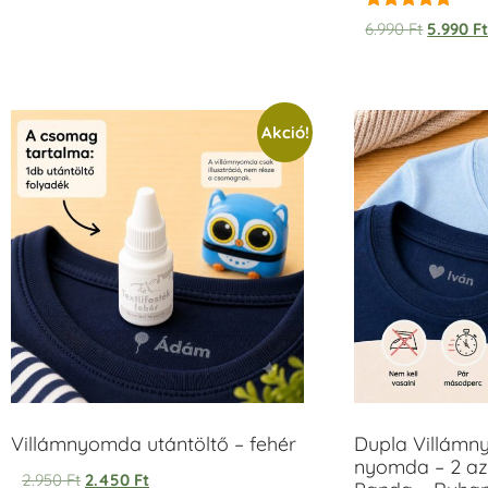
Értékelés:
6.990
Ft
5.990
F
5.00
/ 5
Akció!
Villámnyomda utántöltő – fehér
Dupla Villámn
nyomda – 2 az
2.950
Ft
2.450
Ft