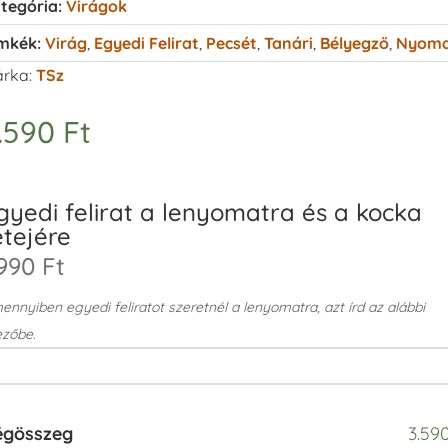
tegória:
Virágok
mkék:
Virág
,
Egyedi Felirat
,
Pecsét
,
Tanári
,
Bélyegző
,
Nyom
rka:
TSz
.590
Ft
gyedi felirat a lenyomatra és a kocka
etejére
990 Ft
nnyiben egyedi feliratot szeretnél a lenyomatra, azt írd az alábbi
zőbe.
égösszeg
3.590