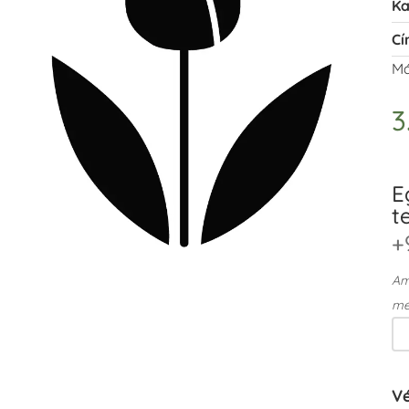
Ka
Cí
Má
3
E
t
+
Ame
me
V