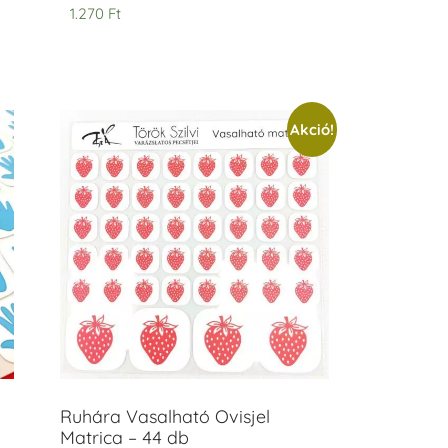
1.270
Ft
Akció!
Ruhára Vasalható Ovisjel
Matrica – 44 db