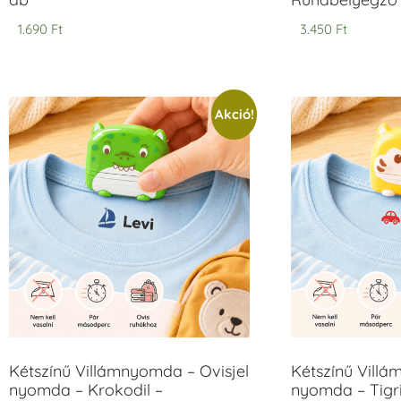
1.690
Ft
3.450
Ft
Akció!
Kétszínű Villámnyomda – Ovisjel
Kétszínű Villá
nyomda – Krokodil –
nyomda – Tigri