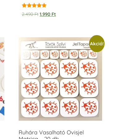
Értékelés:
2.490
Ft
1.990
Ft
5.00
/ 5
Akció!
Ruhára Vasalható Ovisjel
Matrica – 20 db