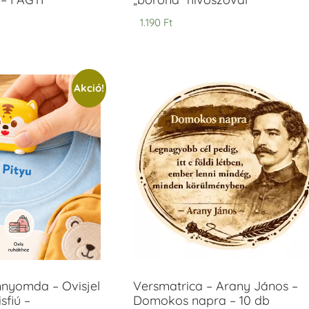
1.190
Ft
Akció!
mnyomda – Ovisjel
Versmatrica – Arany János –
sfiú –
Domokos napra – 10 db