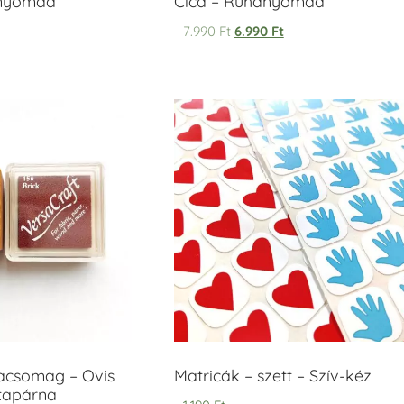
anyomda
Cica – Ruhanyomda
7.990
Ft
6.990
Ft
acsomag – Ovis
Matricák – szett – Szív-kéz
ntapárna