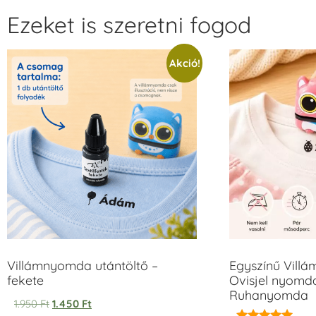
Ezeket is szeretni fogod
Akció!
Villámnyomda utántöltő –
Egyszínű Vill
fekete
Ovisjel nyomda
Ruhanyomda
1.950
Ft
1.450
Ft