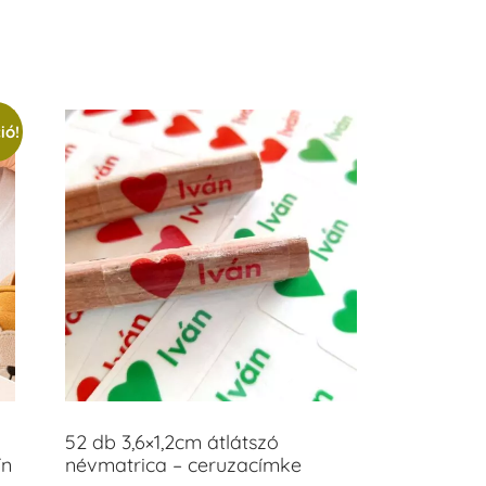
/ 5
ió!
52 db 3,6×1,2cm átlátszó
ín
névmatrica – ceruzacímke