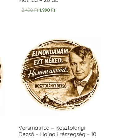
2.490
Ft
1.990
Ft
Versmatrica – Kosztolányi
Dezső – Hajnali részegség – 10