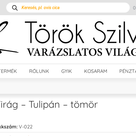
TERMÉK
RÓLUNK
GYIK
KOSARAM
PÉNZT
irág – Tulipán – tömör
kkszám:
V-022