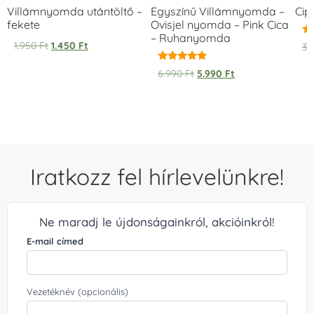
Villámnyomda utántöltő –
Egyszínű Villámnyomda –
Cip
fekete
Ovisjel nyomda – Pink Cica
– Ruhanyomda
Ér
1.950
Ft
1.450
Ft
3.
5.
/ 
Értékelés:
6.990
Ft
5.990
Ft
5.00
/ 5
Iratkozz fel hírlevelünkre!
Ne maradj le újdonságainkról, akcióinkról!
E-mail címed
Vezetéknév (opcionális)