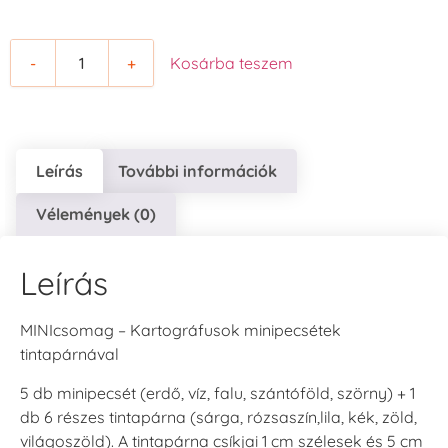
-
+
Kosárba teszem
Leírás
További információk
Vélemények (0)
Leírás
MINIcsomag – Kartográfusok minipecsétek
tintapárnával
5 db minipecsét (erdő, víz, falu, szántóföld, szörny) + 1
db 6 részes tintapárna (sárga, rózsaszín,lila, kék, zöld,
világoszöld). A tintapárna csíkjai 1 cm szélesek és 5 cm