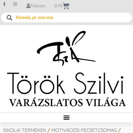
Fiókom
0
Ft
ISKOLAI TERMÉKEK
/
MOTIVÁCIÓS PECSÉTCSOMAG
/