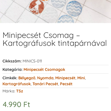
Minipecsét Csomag –
Kartográfusok tintapárnával
Cikkszám:
MINICS-011
Kategória:
Minipecsét Csomagok
Címkék:
Bélyegző
,
Nyomda
,
Minipecsét
,
Mini
,
Kartográfusok
,
Tanári Pecsét
,
Pecsét
Márka:
TSz
4.990
Ft