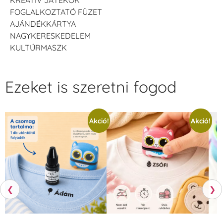
FOGLALKOZTATÓ FÜZET
AJÁNDÉKKÁRTYA
NAGYKERESKEDELEM
KULTÚRMASZK
Ezeket is szeretni fogod
Akció!
Akció!
❮
❯