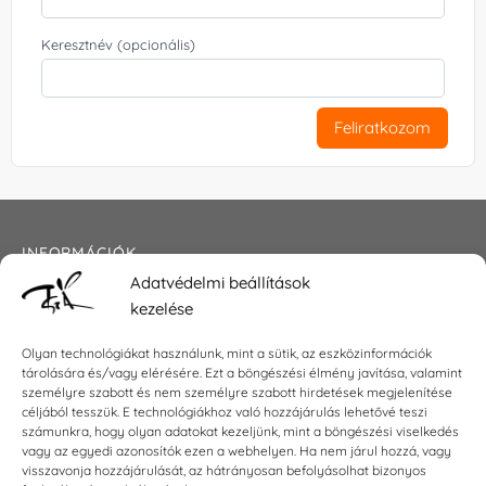
Keresztnév (opcionális)
Feliratkozom
INFORMÁCIÓK
Adatvédelmi beállítások
Általános szerződési feltételek
kezelése
Adatkezelési tájékoztató
Impresszum
Olyan technológiákat használunk, mint a sütik, az eszközinformációk
tárolására és/vagy elérésére. Ezt a böngészési élmény javítása, valamint
személyre szabott és nem személyre szabott hirdetések megjelenítése
céljából tesszük. E technológiákhoz való hozzájárulás lehetővé teszi
KAPCSOLAT
számunkra, hogy olyan adatokat kezeljünk, mint a böngészési viselkedés
vagy az egyedi azonosítók ezen a webhelyen. Ha nem járul hozzá, vagy
visszavonja hozzájárulását, az hátrányosan befolyásolhat bizonyos
E-mail:
shop@torokszilvi.com