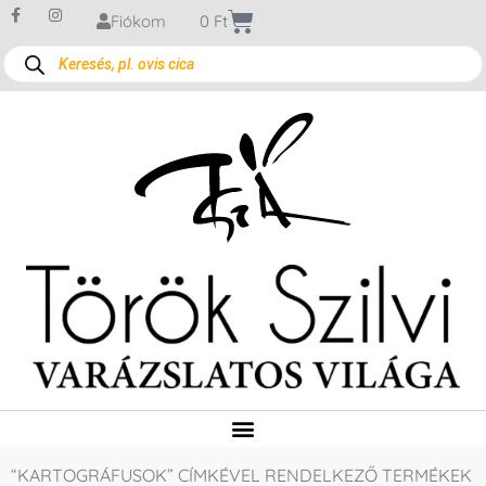
Fiókom
0
Ft
“KARTOGRÁFUSOK” CÍMKÉVEL RENDELKEZŐ TERMÉKEK