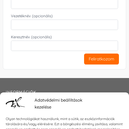
Vezetéknév (opcionális)
Keresztnév (opcionális)
Feliratkozom
INFORMÁCIÓK
Adatvédelmi beállítások
Általános szerződési feltételek
kezelése
Adatkezelési tájékoztató
Impresszum
Olyan technológiákat használunk, mint a sütik, az eszközinformációk
tárolására és/vagy elérésére. Ezt a böngészési élmény javítása, valamint