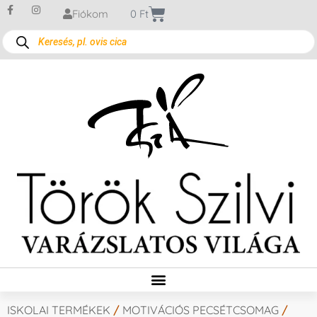
Fiókom
0
Ft
ISKOLAI TERMÉKEK
/
MOTIVÁCIÓS PECSÉTCSOMAG
/