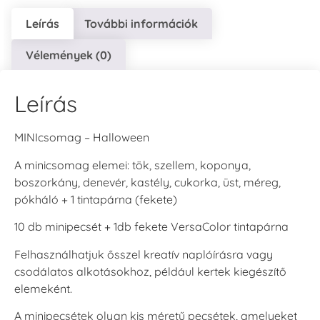
Leírás
További információk
Vélemények (0)
Leírás
MINIcsomag – Halloween
A minicsomag elemei: tök, szellem, koponya,
boszorkány, denevér, kastély, cukorka, üst, méreg,
pókháló + 1 tintapárna (fekete)
10 db minipecsét + 1db fekete VersaColor tintapárna
Felhasználhatjuk ősszel kreatív naplóírásra vagy
csodálatos alkotásokhoz, például kertek kiegészítő
elemeként.
A minipecsétek olyan kis méretű pecsétek, amelyeket