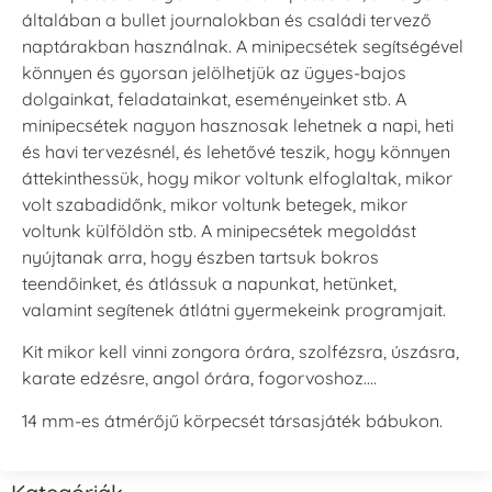
általában a bullet journalokban és családi tervező
naptárakban használnak. A minipecsétek segítségével
könnyen és gyorsan jelölhetjük az ügyes-bajos
dolgainkat, feladatainkat, eseményeinket stb. A
minipecsétek nagyon hasznosak lehetnek a napi, heti
és havi tervezésnél, és lehetővé teszik, hogy könnyen
áttekinthessük, hogy mikor voltunk elfoglaltak, mikor
volt szabadidőnk, mikor voltunk betegek, mikor
voltunk külföldön stb. A minipecsétek megoldást
nyújtanak arra, hogy észben tartsuk bokros
teendőinket, és átlássuk a napunkat, hetünket,
valamint segítenek átlátni gyermekeink programjait.
Kit mikor kell vinni zongora órára, szolfézsra, úszásra,
karate edzésre, angol órára, fogorvoshoz….
14 mm-es átmérőjű körpecsét társasjáték bábukon.