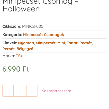
Minipecsét Csomag –
Halloween
Cikkszám:
MINICS-005
Kategória:
Minipecsét Csomagok
Címkék:
Nyomda
,
Minipecsét
,
Mini
,
Tanári Pecsét
,
Pecsét
,
Bélyegző
Márka:
TSz
6.990
Ft
-
+
Kosárba teszem