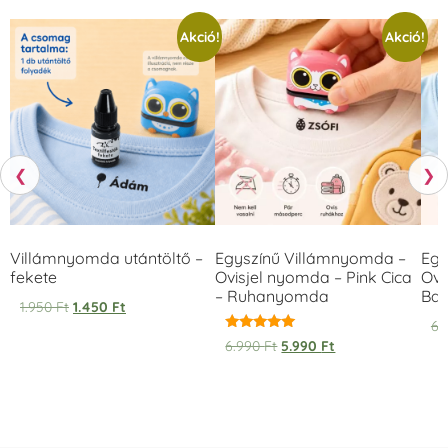
Akció!
Akció!
❮
❯
Villámnyomda utántöltő –
Egyszínű Villámnyomda –
Egy
fekete
Ovisjel nyomda – Pink Cica
Ovi
– Ruhanyomda
Bag
1.950
Ft
1.450
Ft
6.
Értékelés:
6.990
Ft
5.990
Ft
5.00
/ 5