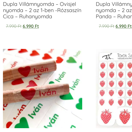
Dupla Villámnyomda – Ovisjel
Dupla Villámn
nyomda – 2 az 1-ben -Rózsaszín
nyomda – 2 az
Cica – Ruhanyomda
Panda – Ruh
7.990
Ft
6.990
Ft
7.990
Ft
6.990
Ft