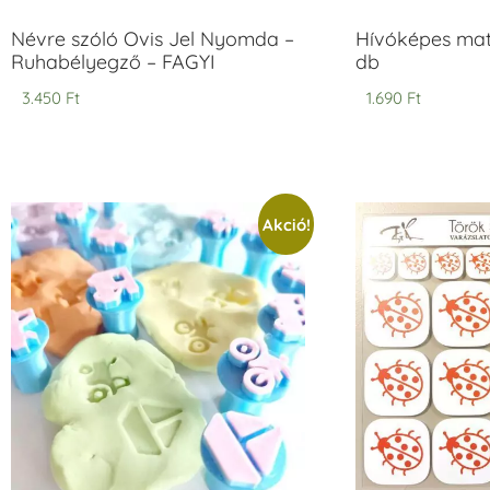
Névre szóló Ovis Jel Nyomda –
Hívóképes matr
Ruhabélyegző – FAGYI
db
3.450
Ft
1.690
Ft
Akció!