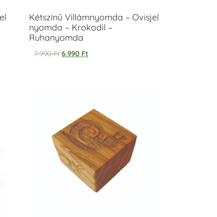
el
Kétszínű Villámnyomda – Ovisjel
nyomda – Krokodil –
Ruhanyomda
7.990
Ft
6.990
Ft