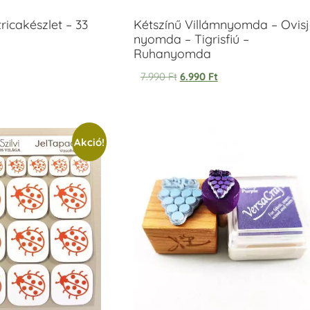
icakészlet – 33
Kétszínű Villámnyomda – Ovisj
nyomda – Tigrisfiú –
Ruhanyomda
7.990
Ft
6.990
Ft
Akció!