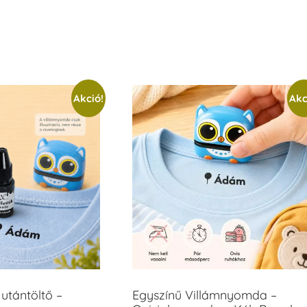
Akció!
Akc
utántöltő –
Egyszínű Villámnyomda –