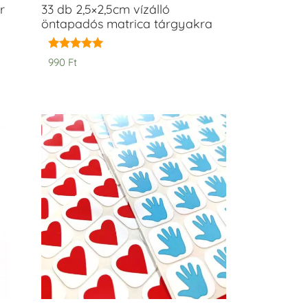
r
33 db 2,5×2,5cm vízálló
öntapadós matrica tárgyakra
Értékelés:
990
Ft
5.00
/ 5