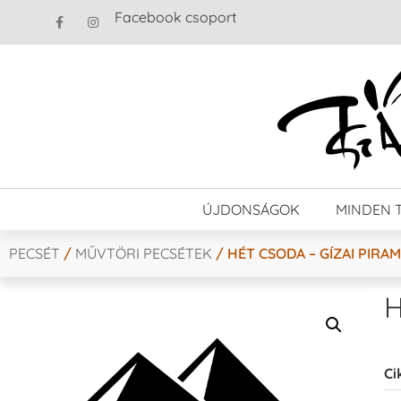
Facebook csoport
ÚJDONSÁGOK
MINDEN 
PECSÉT
/
MŰVTÖRI PECSÉTEK
/ HÉT CSODA – GÍZAI PIRA
H
Ci