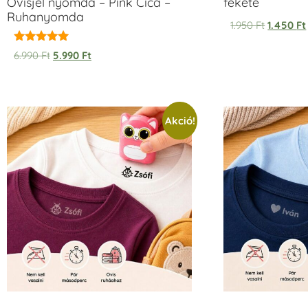
Ovisjel nyomda – Pink Cica –
fekete
Ruhanyomda
1.950
Ft
1.450
Ft
Értékelés:
6.990
Ft
5.990
Ft
5.00
/ 5
Akció!