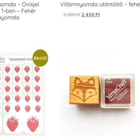
yomda – Ovisjel
Villámnyomda utántöltő – fehé
 1-ben – Fehér
2.950
Ft
2.450
Ft
anyomda
Akció!