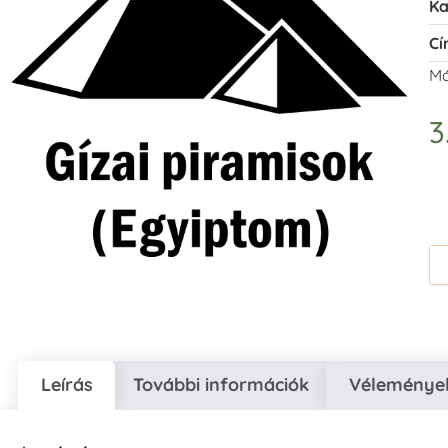
Ka
Cí
Má
3
Leírás
További információk
Vélemények