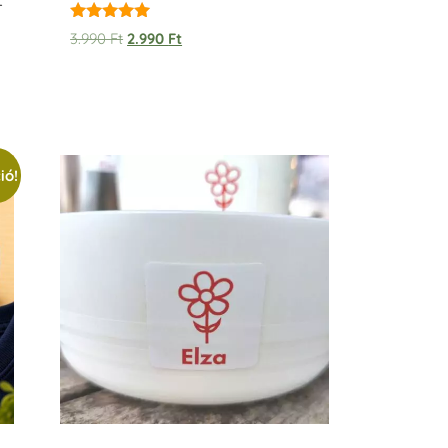
–
Értékelés:
3.990
Ft
2.990
Ft
5.00
/ 5
ió!