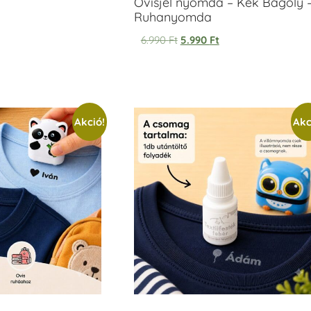
Ovisjel nyomda – Kék Bagoly 
Ruhanyomda
6.990
Ft
5.990
Ft
Akció!
Akc