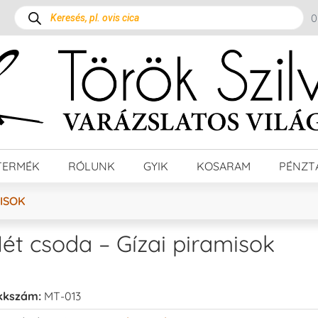
TERMÉK
RÓLUNK
GYIK
KOSARAM
PÉNZT
MISOK
ét csoda – Gízai piramisok
kkszám:
MT-013