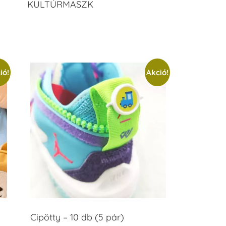
KULTÚRMASZK
ió!
Akció!
Cipötty – 10 db (5 pár)