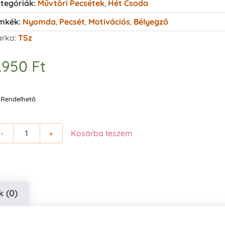
tegóriák:
Művtöri Pecsétek
,
Hét Csoda
mkék:
Nyomda
,
Pecsét
,
Motivációs
,
Bélyegző
rka:
TSz
.950
Ft
Rendelhető
-
+
Kosárba teszem
 (0)