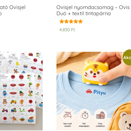
tó Ovisjel
Ovisjel nyomdacsomag – Ovis
b
Duó + textil tintapárna
Értékelés:
4.830
Ft
5.00
/ 5
Akc