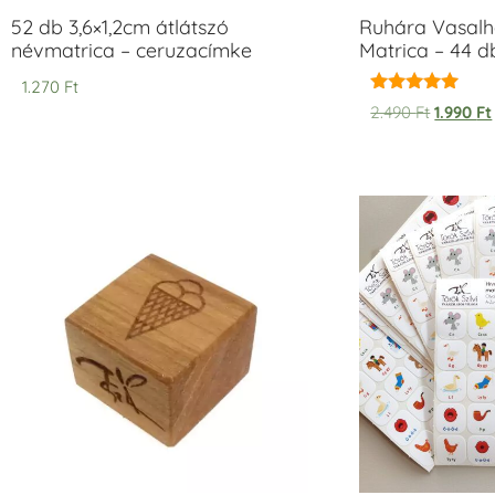
52 db 3,6×1,2cm átlátszó
Ruhára Vasalha
névmatrica – ceruzacímke
Matrica – 44 d
1.270
Ft
Értékelés:
2.490
Ft
1.990
Ft
5.00
/ 5