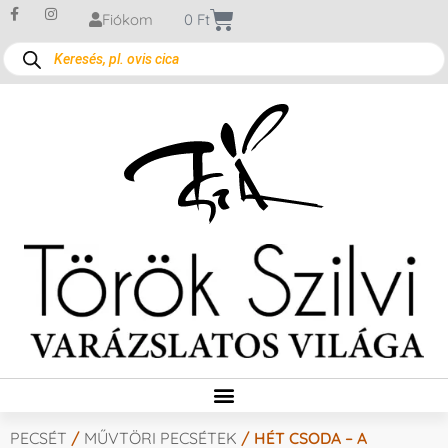
Fiókom
0
Ft
PECSÉT
/
MŰVTÖRI PECSÉTEK
/ HÉT CSODA – A