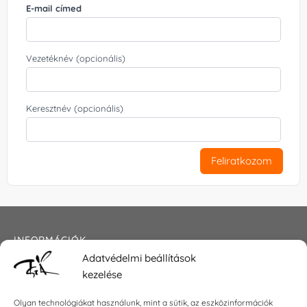
E-mail címed
Vezetéknév (opcionális)
Keresztnév (opcionális)
Feliratkozom
INFORMÁCIÓK
Adatvédelmi beállítások
Általános szerződési feltételek
kezelése
Adatkezelési tájékoztató
Impresszum
Olyan technológiákat használunk, mint a sütik, az eszközinformációk