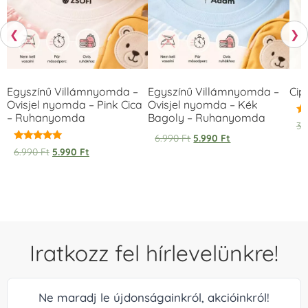
❮
❯
Egyszínű Villámnyomda –
Egyszínű Villámnyomda –
Cip
Ovisjel nyomda – Pink Cica
Ovisjel nyomda – Kék
– Ruhanyomda
Bagoly – Ruhanyomda
Ér
3.
5.
6.990
Ft
5.990
Ft
/ 
Értékelés:
6.990
Ft
5.990
Ft
5.00
/ 5
Iratkozz fel hírlevelünkre!
Ne maradj le újdonságainkról, akcióinkról!