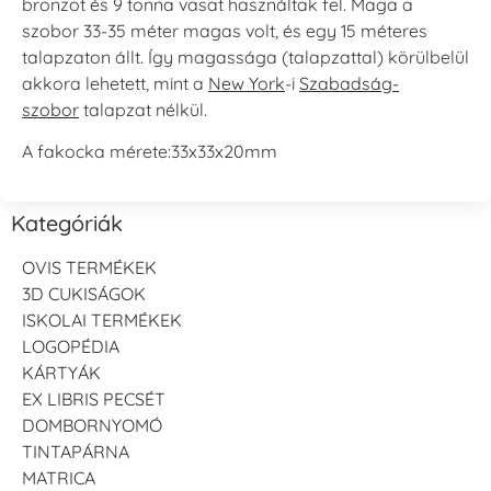
bronzot és 9 tonna vasat használtak fel. Maga a
szobor 33-35 méter magas volt, és egy 15 méteres
talapzaton állt. Így magassága (talapzattal) körülbelül
akkora lehetett, mint a
New York
-i
Szabadság-
szobor
talapzat nélkül.
A fakocka mérete:33x33x20mm
Kategóriák
OVIS TERMÉKEK
3D CUKISÁGOK
ISKOLAI TERMÉKEK
LOGOPÉDIA
KÁRTYÁK
EX LIBRIS PECSÉT
DOMBORNYOMÓ
TINTAPÁRNA
MATRICA