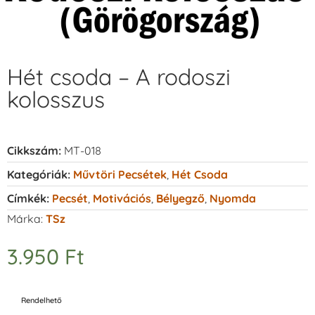
Hét csoda – A rodoszi
kolosszus
Cikkszám:
MT-018
Kategóriák:
Művtöri Pecsétek
,
Hét Csoda
Címkék:
Pecsét
,
Motivációs
,
Bélyegző
,
Nyomda
Márka:
TSz
3.950
Ft
Rendelhető