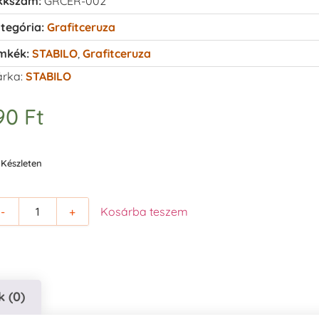
kkszám:
GRCER-002
tegória:
Grafitceruza
mkék:
STABILO
,
Grafitceruza
rka:
STABILO
90
Ft
Készleten
-
+
Kosárba teszem
 (0)