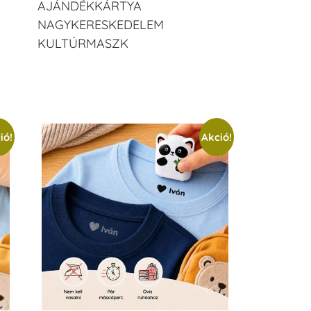
AJÁNDÉKKÁRTYA
NAGYKERESKEDELEM
KULTÚRMASZK
ió!
Akció!