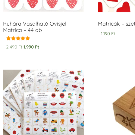
Ruhára Vasalható Ovisjel
Matricák – szet
Matrica – 44 db
1.190
Ft
Értékelés:
2.490
Ft
1.990
Ft
5.00
/ 5