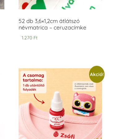
52 db 3,6×1,2cm átlátszó
névmatrica – ceruzacímke
1.270
Ft
Akció!