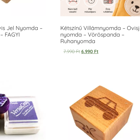
vis Jel Nyomda –
Kétszínű Villámnyomda – Ovisj
– FAGYI
nyomda – Vöröspanda –
Ruhanyomda
7.990
Ft
6.990
Ft