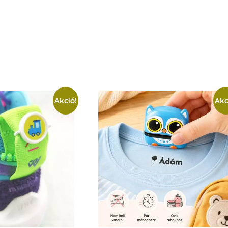
Akció!
Akc