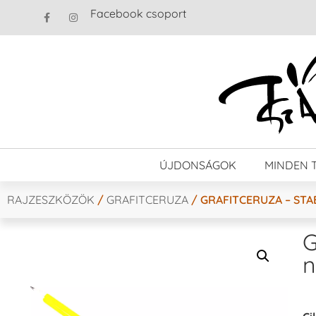
Facebook csoport
ÚJDONSÁGOK
MINDEN 
RAJZESZKÖZÖK
/
GRAFITCERUZA
/ GRAFITCERUZA – STA
G
n