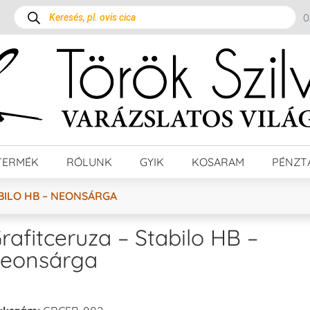
TERMÉK
RÓLUNK
GYIK
KOSARAM
PÉNZT
BILO HB – NEONSÁRGA
rafitceruza – Stabilo HB –
eonsárga