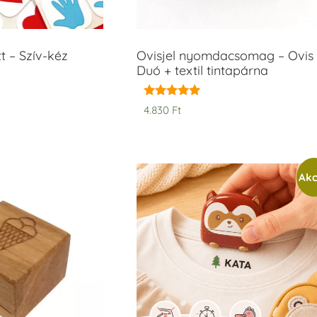
t – Szív-kéz
Ovisjel nyomdacsomag – Ovis
Duó + textil tintapárna
Értékelés:
4.830
Ft
5.00
/ 5
Akc