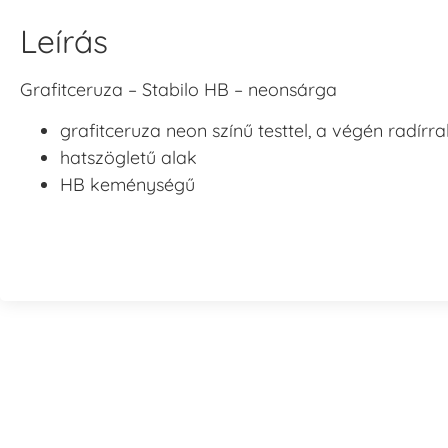
Leírás
Grafitceruza – Stabilo HB – neonsárga
grafitceruza neon színű testtel, a végén radírra
hatszögletű alak
HB keménységű