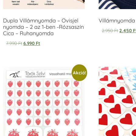
Dupla Villámnyomda – Ovisjel
Villámnyomda u
nyomda – 2 az 1-ben -Rózsaszín
2.950
Ft
2.450
F
Cica – Ruhanyomda
7.990
Ft
6.990
Ft
Akció!