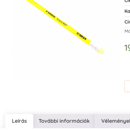
Ci
Ka
Cí
Má
1
Leírás
További információk
Vélemények