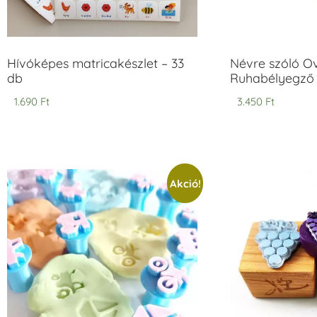
Hívóképes matricakészlet – 33
Névre szóló O
db
Ruhabélyegző 
1.690
Ft
3.450
Ft
Akció!