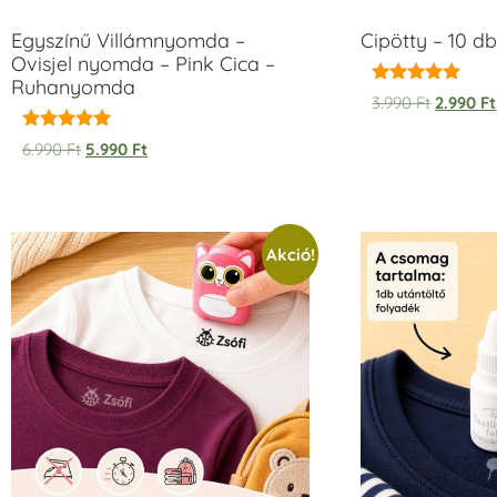
Egyszínű Villámnyomda –
Cipötty – 10 db
Ovisjel nyomda – Pink Cica –
Ruhanyomda
Értékelés:
3.990
Ft
2.990
Ft
5.00
/ 5
Értékelés:
6.990
Ft
5.990
Ft
5.00
/ 5
Akció!