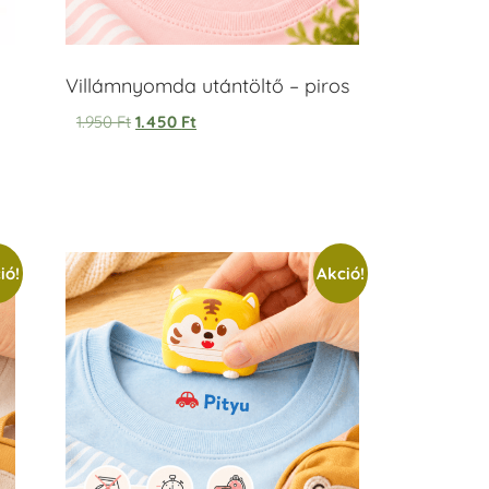
Villámnyomda utántöltő – piros
1.950
Ft
1.450
Ft
ió!
Akció!