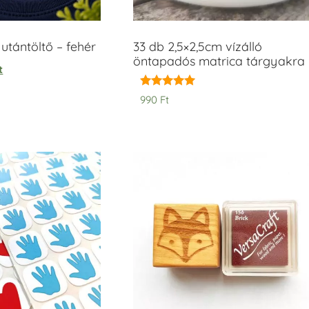
tántöltő – fehér
33 db 2,5×2,5cm vízálló
öntapadós matrica tárgyakra
t
Értékelés:
990
Ft
5.00
/ 5