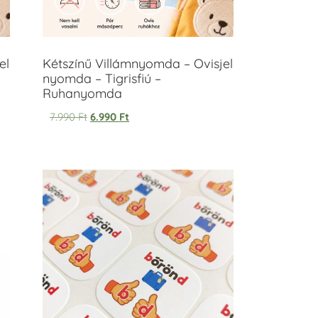
el
Kétszínű Villámnyomda – Ovisjel
nyomda – Tigrisfiú –
Ruhanyomda
7.990
Ft
6.990
Ft