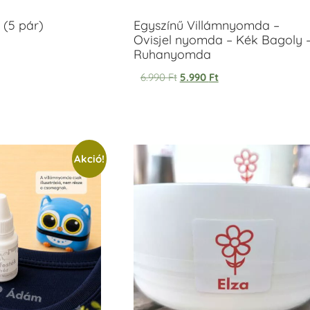
 (5 pár)
Egyszínű Villámnyomda –
Ovisjel nyomda – Kék Bagoly 
Ruhanyomda
6.990
Ft
5.990
Ft
Akció!