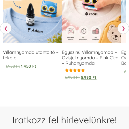
❮
❯
Villámnyomda utántöltő –
Egyszínű Villámnyomda –
Egy
fekete
Ovisjel nyomda – Pink Cica
Ovi
– Ruhanyomda
Bag
1.950
Ft
1.450
Ft
6.
Értékelés:
6.990
Ft
5.990
Ft
5.00
/ 5
Iratkozz fel hírlevelünkre!