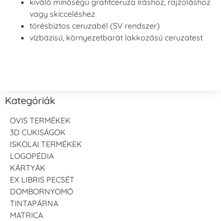
kiváló minőségű grafitceruza íráshoz, rajzoláshoz
vagy skicceléshez
törésbiztos ceruzabél (SV rendszer)
vízbázisú, környezetbarát lakkozású ceruzatest
Kategóriák
OVIS TERMÉKEK
3D CUKISÁGOK
ISKOLAI TERMÉKEK
LOGOPÉDIA
KÁRTYÁK
EX LIBRIS PECSÉT
DOMBORNYOMÓ
TINTAPÁRNA
MATRICA