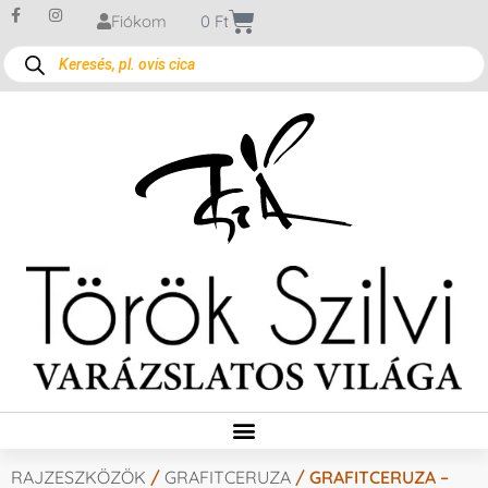
Fiókom
0
Ft
RAJZESZKÖZÖK
/
GRAFITCERUZA
/ GRAFITCERUZA –