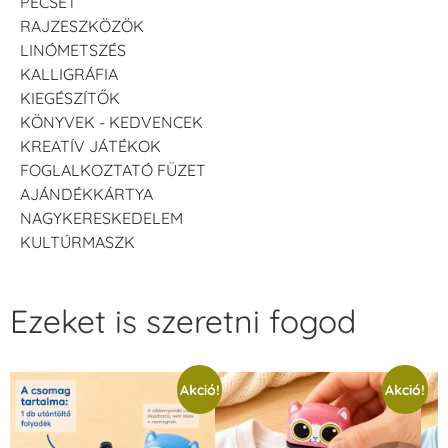
PECSÉT
RAJZESZKÖZÖK
LINÓMETSZÉS
KALLIGRÁFIA
KIEGÉSZÍTŐK
KÖNYVEK - KEDVENCEK
KREATÍV JÁTÉKOK
FOGLALKOZTATÓ FÜZET
AJÁNDÉKKÁRTYA
NAGYKERESKEDELEM
KULTÚRMASZK
Ezeket is szeretni fogod
Akció!
Akció!