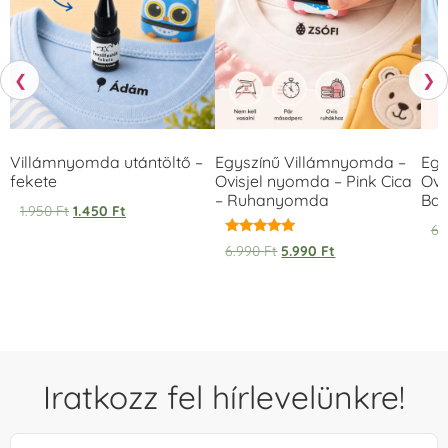
❮
❯
Villámnyomda utántöltő –
Egyszínű Villámnyomda –
Egy
fekete
Ovisjel nyomda – Pink Cica
Ovi
– Ruhanyomda
Bag
1.950
Ft
1.450
Ft
6.
Értékelés:
6.990
Ft
5.990
Ft
5.00
/ 5
Iratkozz fel hírlevelünkre!