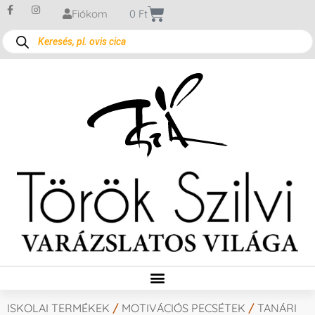
Fiókom
0
Ft
ISKOLAI TERMÉKEK
/
MOTIVÁCIÓS PECSÉTEK
/
TANÁRI