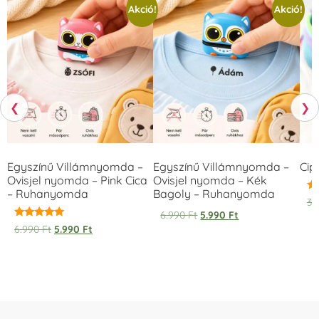
Akció!
Akció!
❮
❯
Egyszínű Villámnyomda –
Egyszínű Villámnyomda –
Cip
Ovisjel nyomda – Pink Cica
Ovisjel nyomda – Kék
– Ruhanyomda
Bagoly – Ruhanyomda
Ér
3.
5.
6.990
Ft
5.990
Ft
/ 
Értékelés:
6.990
Ft
5.990
Ft
5.00
/ 5