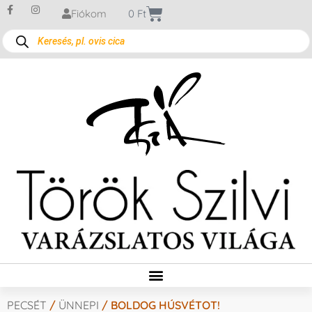
Fiókom
0
Ft
PECSÉT
/
ÜNNEPI
/ BOLDOG HÚSVÉTOT!