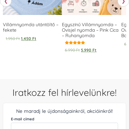
❮
❯
Villámnyomda utántöltő –
Egyszínű Villámnyomda –
Egy
fekete
Ovisjel nyomda – Pink Cica
Ovi
– Ruhanyomda
Bag
1.950
Ft
1.450
Ft
6.
Értékelés:
6.990
Ft
5.990
Ft
5.00
/ 5
Iratkozz fel hírlevelünkre!
Ne maradj le újdonságainkról, akcióinkról!
E-mail címed