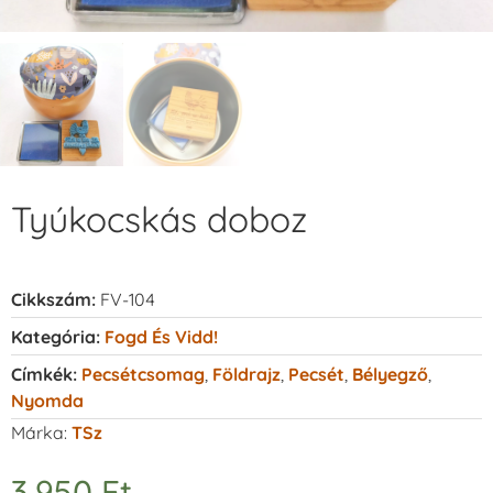
Tyúkocskás doboz
Cikkszám:
FV-104
Kategória:
Fogd És Vidd!
Címkék:
Pecsétcsomag
,
Földrajz
,
Pecsét
,
Bélyegző
,
Nyomda
Márka:
TSz
3.950
Ft