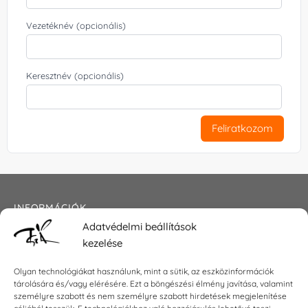
Vezetéknév (opcionális)
Keresztnév (opcionális)
Feliratkozom
INFORMÁCIÓK
Adatvédelmi beállítások
Általános szerződési feltételek
kezelése
Adatkezelési tájékoztató
Impresszum
Olyan technológiákat használunk, mint a sütik, az eszközinformációk
tárolására és/vagy elérésére. Ezt a böngészési élmény javítása, valamint
személyre szabott és nem személyre szabott hirdetések megjelenítése