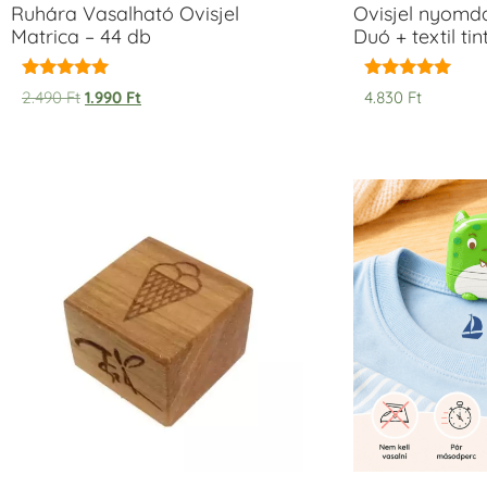
Ruhára Vasalható Ovisjel
Ovisjel nyomd
Matrica – 44 db
Duó + textil ti
Értékelés:
Értékelés:
2.490
Ft
1.990
Ft
4.830
Ft
5.00
5.00
/ 5
/ 5