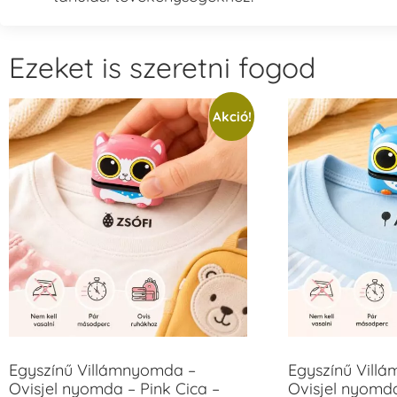
Ezeket is szeretni fogod
Akció!
Egyszínű Villámnyomda –
Egyszínű Vill
Ovisjel nyomda – Pink Cica –
Ovisjel nyomd