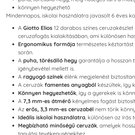
könnyen hegyezhető
Mindennapos, iskolai használatra javasolt 6 éves kor
A
Giotto Elios
12 darabos színes ceruzakészlet
ceruzafogás kialakításában, ami különösen h
Ergonomikus formája
természetes kéztartást 
során.
A
puha, törésálló hegy
garantálja a hosszan t
igénybevétel mellett is.
A
ragyogó színek
élénk megjelenést biztosíta
A ceruzák
famentes anyagból
készültek, így 
Könnyen hegyezhetők
, így a gyerekek is kö
A
7,3 mm-es átmérő
kényelmes fogást biztosí
Az
erős, 3,3 mm-es ceruzabél
nem törik könny
Ideális iskolai használatra
, különösen az írás
Megbízható minőségű ceruzák
, amelyek hoss
tanulási tevékenységekhez.