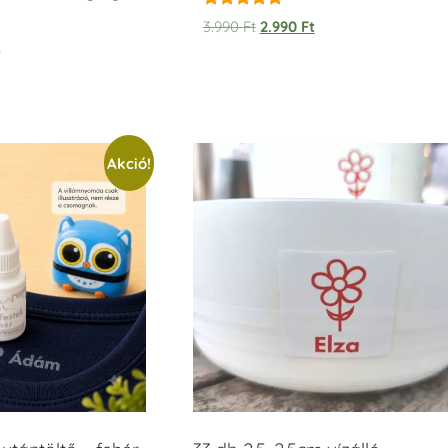
Értékelés:
3.990
Ft
2.990
Ft
5.00
t
/ 5
Akció!