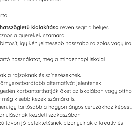
tól.
hatszögletű kialakítása
révén segít a helyes
asznos a gyerekek számára.
biztosít, így kényelmesebb hosszabb rajzolás vagy írá
artó használatot, még a mindennapi iskolai
nak a rajzoknak és színezéseknek.
környezetbarátabb alternatívát jelentenek.
nnyedén karbantarthatják őket az iskolában vagy ottho
t még kisebb kezek számára is.
en, így tartósabb a hagyományos ceruzákhoz képest.
 tanulásának kezdeti szakaszában.
zú távon jó befektetésnek bizonyulnak a kreatív és