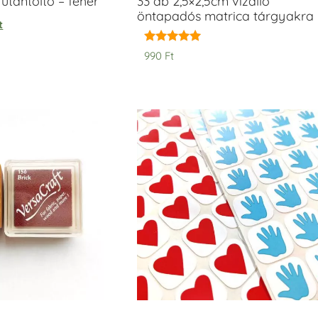
tántöltő – fehér
33 db 2,5×2,5cm vízálló
öntapadós matrica tárgyakra
t
Értékelés:
990
Ft
5.00
/ 5