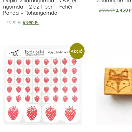
Dupla Villámnyomda – Ovisjel
Villámnyomda u
nyomda – 2 az 1-ben – Fehér
2.950
Ft
2.450
F
Panda – Ruhanyomda
7.990
Ft
6.990
Ft
Akció!