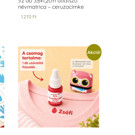
52 db 3,6×1,2cm átlátszó
névmatrica – ceruzacímke
1.270
Ft
Akció!