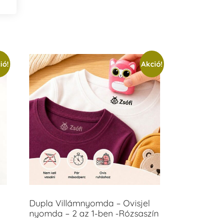
ió!
Akció!
Dupla Villámnyomda – Ovisjel
nyomda – 2 az 1-ben -Rózsaszín