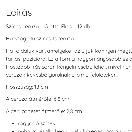
Leírás
Színes ceruza – Giotto Elios – 12 db
Hatszögletű színes faceruza
Hat oldaluk van, amelyeket az ujjak könnyen megt
tartási pozícióra. Ez a forma hagyományosabb és 
Hosszabb írás során kényelmesebb lehet, mivel nem
ceruzák kevésbé gurulnak el sima felületeken.
Hosszúság: 18 cm
A ceruza átmérője: 6,8 cm
A ceruzabetét átmérője: 2,8 cm
ragyogó színek
puha, törésálló hegy, mely hűséges társ a m