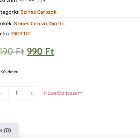
kkszám:
SZCER-029
tegória:
Szines Ceruzak
mkék:
Szines Ceruza
,
Giotto
rka:
GIOTTO
.190
Ft
990
Ft
Készleten
-
+
Kosárba teszem
 (0)