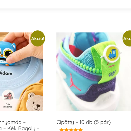
Akció!
Akc
ámnyomda –
Cipötty – 10 db (5 pár)
a – Kék Bagoly –