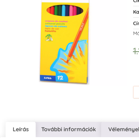
Ci
Ka
Cí
Má
1
Leírás
További információk
Vélemények