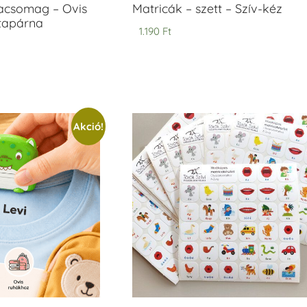
acsomag – Ovis
Matricák – szett – Szív-kéz
ntapárna
1.190
Ft
Akció!