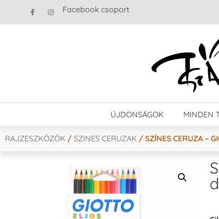
Facebook csoport
ÚJDONSÁGOK
MINDEN 
RAJZESZKÖZÖK
/
SZINES CERUZAK
/ SZÍNES CERUZA – GI
S
d