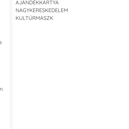
AJÁNDÉKKÁRTYA
NAGYKERESKEDELEM
KULTÚRMASZK
s
n.