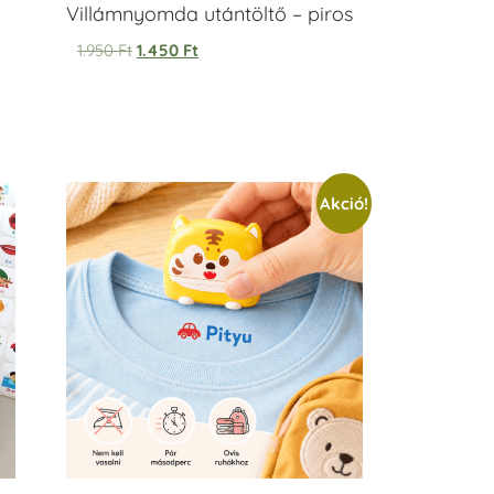
Villámnyomda utántöltő – piros
1.950
Ft
1.450
Ft
Akció!