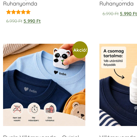
Ruhanyomda
Ruhanyomda
6.990
Ft
5.990
F
Értékelés:
6.990
Ft
5.990
Ft
5.00
/ 5
Akció!