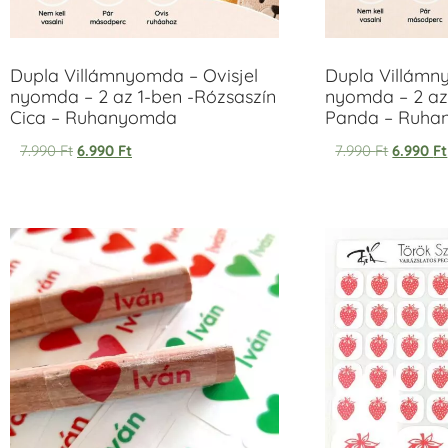
Dupla Villámnyomda – Ovisjel
Dupla Villámn
nyomda – 2 az 1-ben -Rózsaszín
nyomda – 2 az
Cica – Ruhanyomda
Panda – Ruh
7.990
Ft
6.990
Ft
7.990
Ft
6.990
Ft