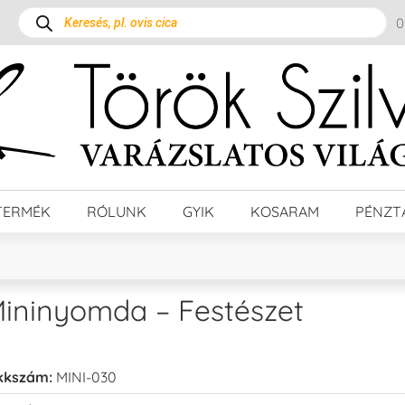
TERMÉK
RÓLUNK
GYIK
KOSARAM
PÉNZT
ininyomda – Festészet
kkszám:
MINI-030