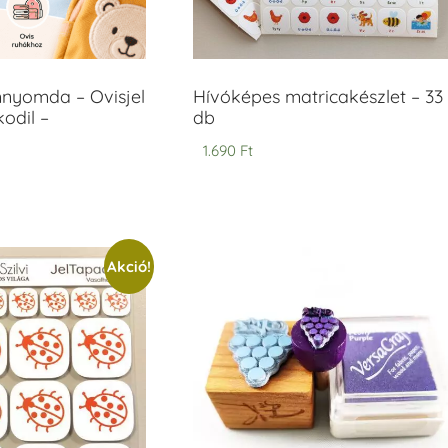
mnyomda – Ovisjel
Hívóképes matricakészlet – 33
odil –
db
1.690
Ft
Akció!