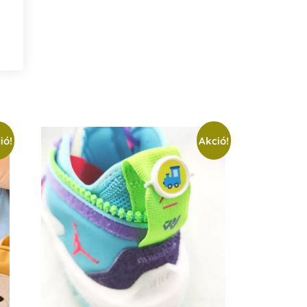
ió!
Akció!