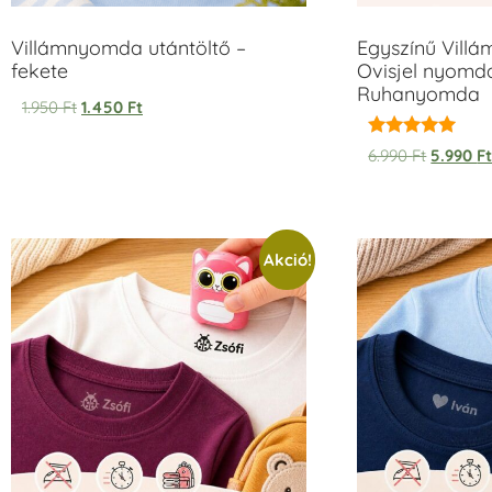
Villámnyomda utántöltő –
Egyszínű Vill
fekete
Ovisjel nyomda
Ruhanyomda
1.950
Ft
1.450
Ft
Értékelés:
6.990
Ft
5.990
F
5.00
/ 5
Akció!