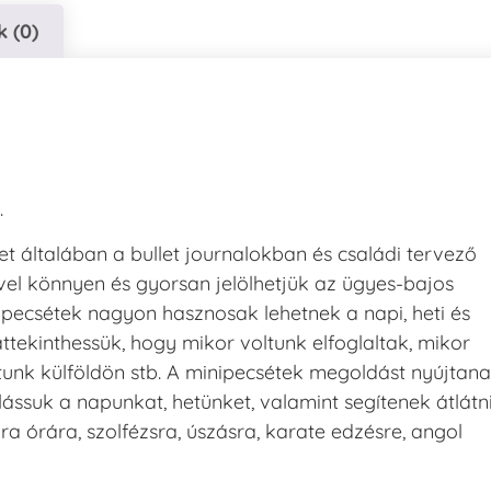
 (0)
.
t általában a bullet journalokban és családi tervező
el könnyen és gyorsan jelölhetjük az ügyes-bajos
nipecsétek nagyon hasznosak lehetnek a napi, heti és
áttekinthessük, hogy mikor voltunk elfoglaltak, mikor
tunk külföldön stb. A minipecsétek megoldást nyújtan
lássuk a napunkat, hetünket, valamint segítenek átlátn
ra órára, szolfézsra, úszásra, karate edzésre, angol