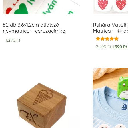
52 db 3,6×1,2cm átlátszó
Ruhára Vasalha
névmatrica – ceruzacímke
Matrica – 44 d
1.270
Ft
Értékelés:
2.490
Ft
1.990
Ft
5.00
/ 5