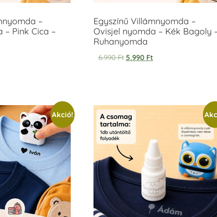
ámnyomda –
Egyszínű Villámnyomda –
 – Pink Cica –
Ovisjel nyomda – Kék Bagoly 
Ruhanyomda
6.990
Ft
5.990
Ft
t
Akció!
Akc