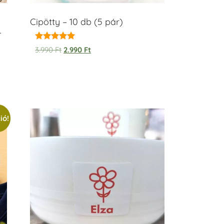
Cipötty – 10 db (5 pár)
–
Értékelés:
3.990
Ft
2.990
Ft
5.00
/ 5
ió!