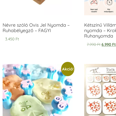
Névre szóló Ovis Jel Nyomda –
Kétszínű Villá
Ruhabélyegző – FAGYI
nyomda – Krok
Ruhanyomda
3.450
Ft
7.990
Ft
6.990
Ft
Akció!