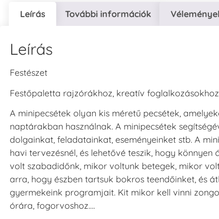
Leírás
További információk
Vélemények
Leírás
Festészet
Festőpaletta rajzórákhoz, kreatív foglalkozásokhoz
A minipecsétek olyan kis méretű pecsétek, amelyeke
naptárakban használnak. A minipecsétek segítségév
dolgainkat, feladatainkat, eseményeinket stb. A mi
havi tervezésnél, és lehetővé teszik, hogy könnyen 
volt szabadidőnk, mikor voltunk betegek, mikor vol
arra, hogy észben tartsuk bokros teendőinket, és át
gyermekeink programjait. Kit mikor kell vinni zongo
órára, fogorvoshoz….