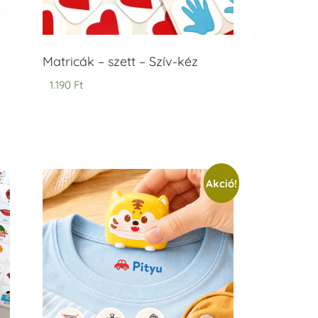
Matricák – szett – Szív-kéz
1.190
Ft
Akció!