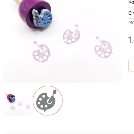
Ka
Cí
Má
1