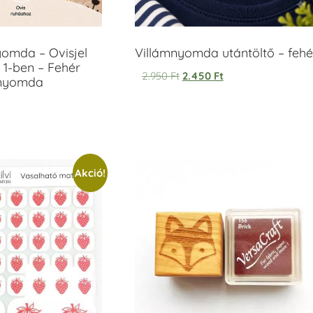
yomda – Ovisjel
Villámnyomda utántöltő – fehé
 1-ben – Fehér
2.950
Ft
2.450
Ft
anyomda
Akció!