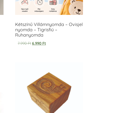
Kétszínű Villámnyomda – Ovisjel
nyomda – Tigrisfiú –
Ruhanyomda
7.990
Ft
6.990
Ft