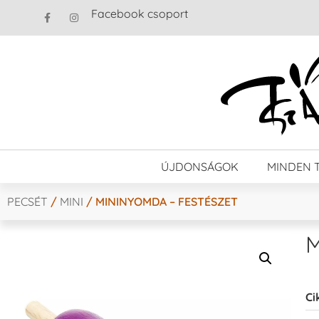
Facebook csoport
ÚJDONSÁGOK
MINDEN 
PECSÉT
/
MINI
/ MININYOMDA – FESTÉSZET
M
Ci