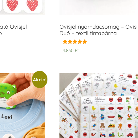
tó Ovisjel
Ovisjel nyomdacsomag – Ovis
b
Duó + textil tintapárna
Értékelés:
4.830
Ft
5.00
/ 5
Akció!