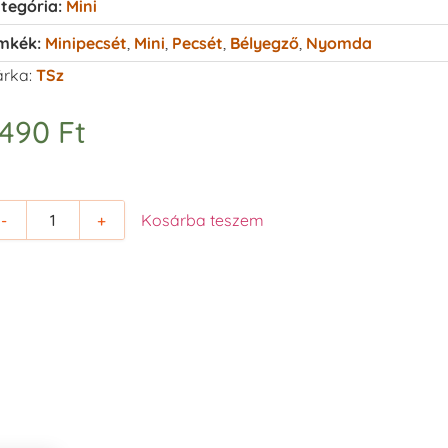
tegória:
Mini
mkék:
Minipecsét
,
Mini
,
Pecsét
,
Bélyegző
,
Nyomda
rka:
TSz
.490
Ft
-
+
Kosárba teszem