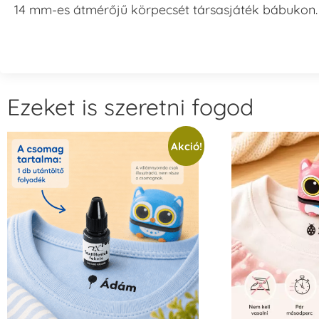
14 mm-es átmérőjű körpecsét társasjáték bábukon.
Ezeket is szeretni fogod
Akció!