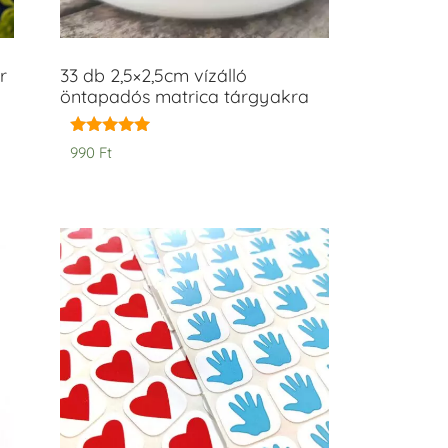
r
33 db 2,5×2,5cm vízálló
öntapadós matrica tárgyakra
Értékelés:
990
Ft
5.00
/ 5