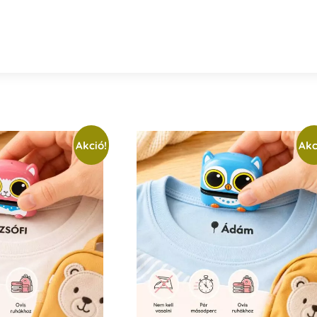
Akció!
Akc