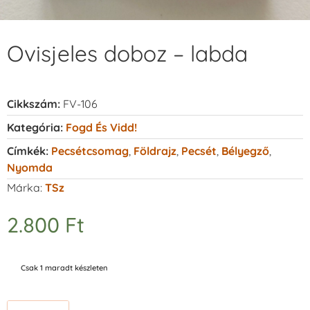
Ovisjeles doboz – labda
Cikkszám:
FV-106
Kategória:
Fogd És Vidd!
Címkék:
Pecsétcsomag
,
Földrajz
,
Pecsét
,
Bélyegző
,
Nyomda
Márka:
TSz
2.800
Ft
Csak 1 maradt készleten