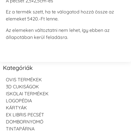
A pecsét 2,5×2,5cm-es
Ez a termék szett, ha te válogatod hozzá össze az
elemeket 5420.-Ft lenne.
Az elemeken változtatni nem lehet, így ebben az
állapotában kerül feladásra.
Kategóriák
OVIS TERMÉKEK
3D CUKISÁGOK
ISKOLAI TERMÉKEK
LOGOPÉDIA
KÁRTYÁK
EX LIBRIS PECSÉT
DOMBORNYOMÓ
TINTAPÁRNA