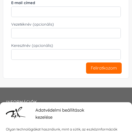
E-mail címed
Vezetéknév (opcionális)
Keresztnév (opcionális)
Feliratkozom
INFORMÁCIÓK
Adatvédelmi beállítások
Általános szerződési feltételek
kezelése
Adatkezelési tájékoztató
Impresszum
Olyan technológiákat használunk, mint a sütik, az eszközinformációk