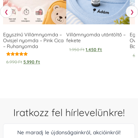
❮
❯
Egyszínű Villámnyomda –
Villámnyomda utántöltő –
Egy
Ovisjel nyomda – Pink Cica
fekete
Ovi
– Ruhanyomda
Bag
1.950
Ft
1.450
Ft
6.
Értékelés:
6.990
Ft
5.990
Ft
5.00
/ 5
Iratkozz fel hírlevelünkre!
Ne maradj le újdonságainkról, akcióinkról!