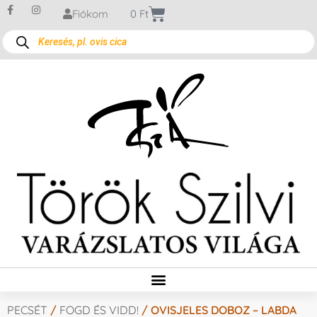
Fiókom
0
Ft
PECSÉT
/
FOGD ÉS VIDD!
/ OVISJELES DOBOZ – LABDA