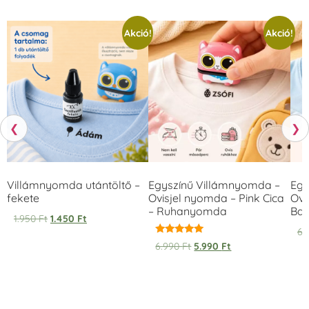
Akció!
Akció!
❮
❯
Villámnyomda utántöltő –
Egyszínű Villámnyomda –
Egy
fekete
Ovisjel nyomda – Pink Cica
Ovi
– Ruhanyomda
Bag
1.950
Ft
1.450
Ft
6.
Értékelés:
6.990
Ft
5.990
Ft
5.00
/ 5