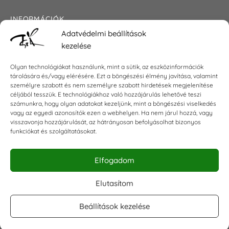
INFORMÁCIÓK
Adatvédelmi beállítások
Általános szerződési feltételek
kezelése
Adatkezelési tájékoztató
Impresszum
Olyan technológiákat használunk, mint a sütik, az eszközinformációk
tárolására és/vagy elérésére. Ezt a böngészési élmény javítása, valamint
személyre szabott és nem személyre szabott hirdetések megjelenítése
céljából tesszük. E technológiákhoz való hozzájárulás lehetővé teszi
KAPCSOLAT
számunkra, hogy olyan adatokat kezeljünk, mint a böngészési viselkedés
vagy az egyedi azonosítók ezen a webhelyen. Ha nem járul hozzá, vagy
visszavonja hozzájárulását, az hátrányosan befolyásolhat bizonyos
E-mail:
shop@torokszilvi.com
funkciókat és szolgáltatásokat.
Telefon: +36 30 6767872
Elfogadom
KÖZÖSSÉGI
Elutasítom
Beállítások kezelése
Facebook csoport