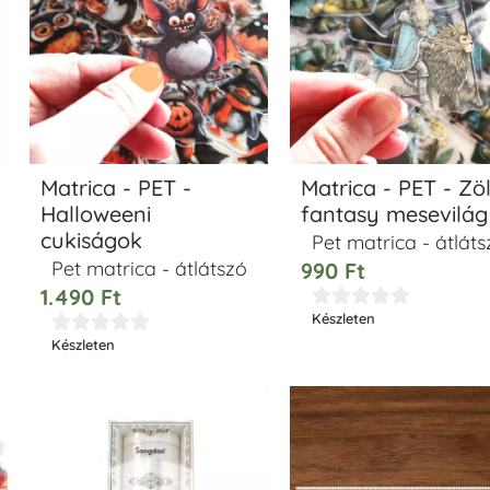
Matrica - PET -
Matrica - PET - Zö
Halloweeni
fantasy mesevilág
cukiságok
Pet matrica - átláts
Pet matrica - átlátszó
990
Ft
1.490
Ft





Készleten





Készleten