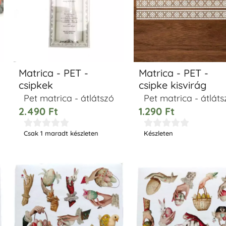
Matrica - PET -
Matrica - PET -
csipkek
csipke kisvirág
Pet matrica - átlátszó
Pet matrica - átláts
2.490
Ft
1.290
Ft










Csak 1 maradt készleten
Készleten