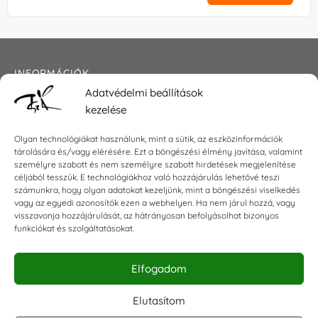
INFORMÁCIÓK
Adatvédelmi beállítások
Általános szerződési feltételek
kezelése
Adatkezelési tájékoztató
Impresszum
Olyan technológiákat használunk, mint a sütik, az eszközinformációk
tárolására és/vagy elérésére. Ezt a böngészési élmény javítása, valamint
személyre szabott és nem személyre szabott hirdetések megjelenítése
céljából tesszük. E technológiákhoz való hozzájárulás lehetővé teszi
KAPCSOLAT
számunkra, hogy olyan adatokat kezeljünk, mint a böngészési viselkedés
vagy az egyedi azonosítók ezen a webhelyen. Ha nem járul hozzá, vagy
visszavonja hozzájárulását, az hátrányosan befolyásolhat bizonyos
E-mail:
shop@torokszilvi.com
funkciókat és szolgáltatásokat.
Telefon: +36 30 6767872
Elfogadom
KÖZÖSSÉGI
Elutasítom