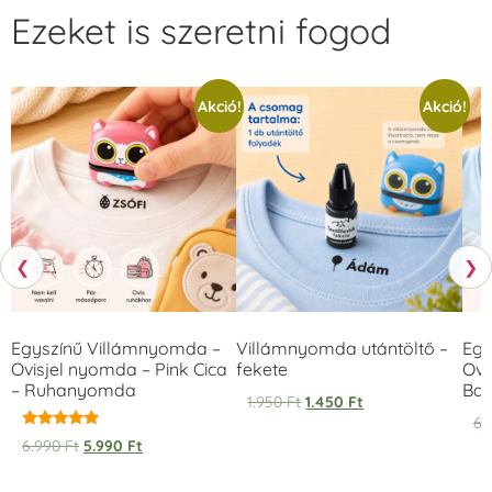
Ezeket is szeretni fogod
Akció!
Akció!
❮
❯
Egyszínű Villámnyomda –
Villámnyomda utántöltő –
Egy
Ovisjel nyomda – Pink Cica
fekete
Ovi
– Ruhanyomda
Bag
1.950
Ft
1.450
Ft
6.
Értékelés:
6.990
Ft
5.990
Ft
5.00
/ 5