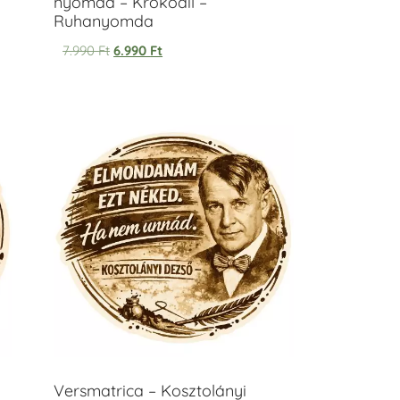
nyomda – Krokodil –
Ruhanyomda
7.990
Ft
6.990
Ft
Versmatrica – Kosztolányi