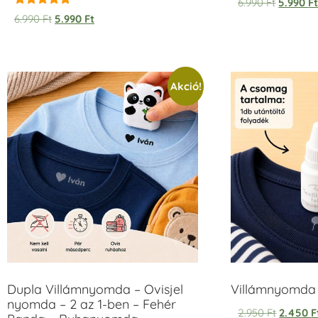
6.990
Ft
5.990
F
Értékelés:
6.990
Ft
5.990
Ft
5.00
/ 5
Akció!
Dupla Villámnyomda – Ovisjel
Villámnyomda u
nyomda – 2 az 1-ben – Fehér
2.950
Ft
2.450
F