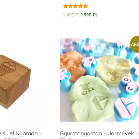
Értékelés:
2.490
Ft
1.990
Ft
5.00
/ 5
Akc
vis Jel Nyomda –
Gyurmanyomda – Járművek –