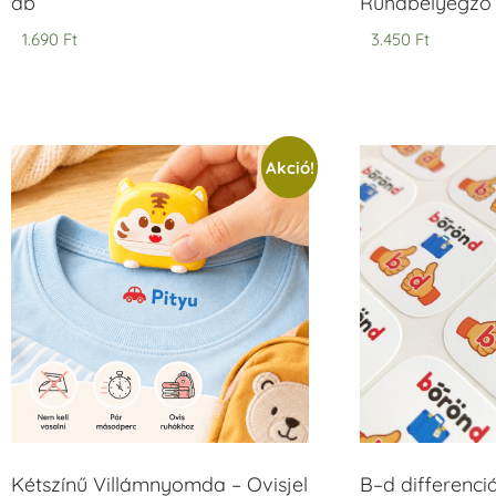
db
Ruhabélyegző 
1.690
Ft
3.450
Ft
Akció!
Kétszínű Villámnyomda – Ovisjel
B–d differenci