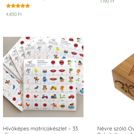
1.190
Ft
Értékelés:
4.830
Ft
5.00
/ 5
Hívóképes matricakészlet – 33
Névre szóló O