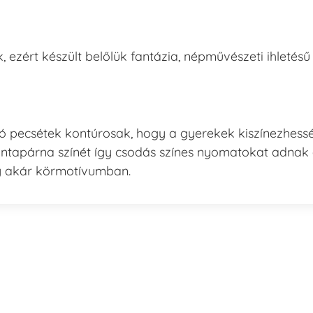
ezért készült belőlük fantázia, népművészeti ihletésű
zó pecsétek kontúrosak, hogy a gyerekek kiszínezhess
intapárna színét így csodás színes nyomatokat adnak
y akár körmotívumban.