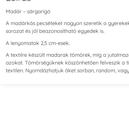
Madár – sárgarigó
A madárkás pecséteket nagyon szeretik a gyerekek, 
sorozat és jól beazonosítható egyedek is.
A lenyomatok 2,5 cm-esek.
A textilre készült madarak tömörek, míg a jutalma
azokat. Tömörségüknek köszönhetően felveszik a t
textilen. Nyomdázhatjuk őket sorban, random, vag