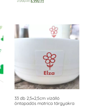
7.990
Ft
6.990
Ft
33 db 2,5×2,5cm vízálló
öntapadós matrica tárgyakra