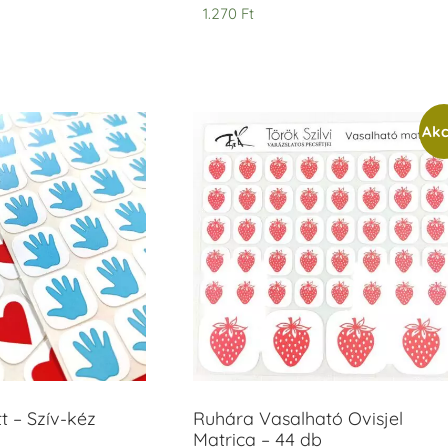
1.270
Ft
Akc
t – Szív-kéz
Ruhára Vasalható Ovisjel
Matrica – 44 db