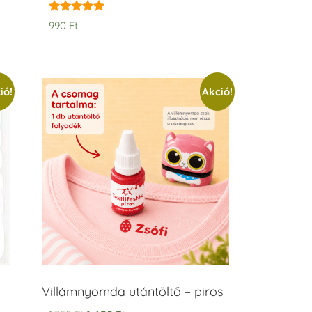
Értékelés:
990
Ft
5.00
/ 5
ió!
Akció!
Villámnyomda utántöltő – piros