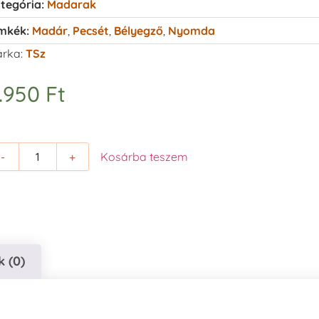
tegória:
Madarak
mkék:
Madár
,
Pecsét
,
Bélyegző
,
Nyomda
rka:
TSz
.950
Ft
-
+
Kosárba teszem
 (0)