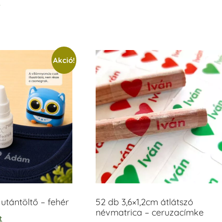
t
/ 5
Akció!
tántöltő – fehér
52 db 3,6×1,2cm átlátszó
névmatrica – ceruzacímke
t