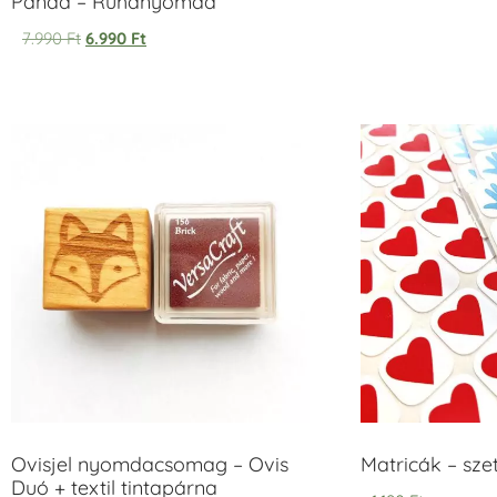
Panda – Ruhanyomda
7.990
Ft
6.990
Ft
Ovisjel nyomdacsomag – Ovis
Matricák – szet
Duó + textil tintapárna