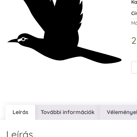
Ka
Cí
Má
2
Leírás
További információk
Vélemények
Leírás