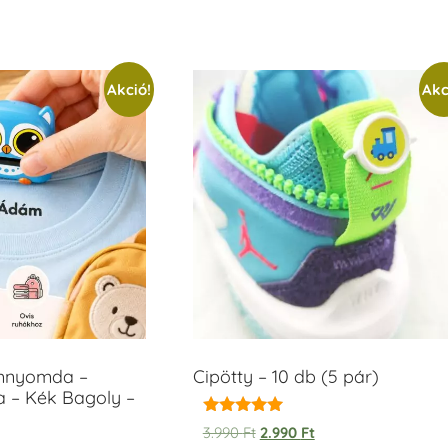
Akció!
Akc
ámnyomda –
Cipötty – 10 db (5 pár)
a – Kék Bagoly –
Értékelés:
3.990
Ft
2.990
Ft
5.00