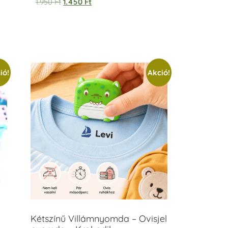
1.950
Ft
1.450
Ft
ió!
Akció!
Kétszínű Villámnyomda – Ovisjel