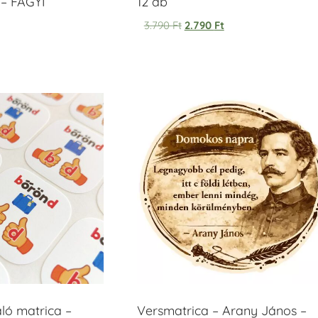
– FAGYI
12 db
3.790
Ft
2.790
Ft
áló matrica –
Versmatrica – Arany János –