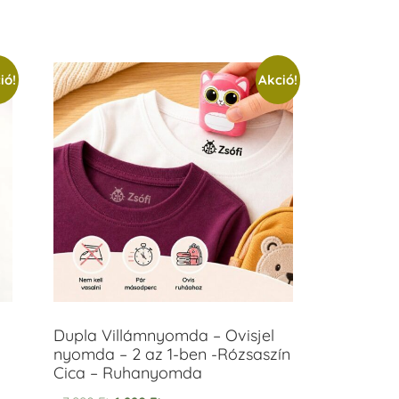
ió!
Akció!
Dupla Villámnyomda – Ovisjel
nyomda – 2 az 1-ben -Rózsaszín
Cica – Ruhanyomda