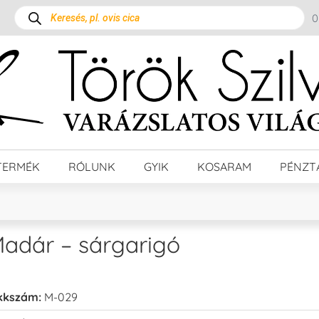
TERMÉK
RÓLUNK
GYIK
KOSARAM
PÉNZT
adár – sárgarigó
kkszám:
M-029