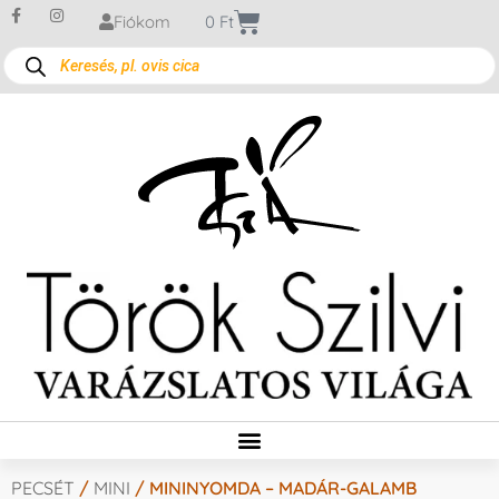
Fiókom
0
Ft
PECSÉT
/
MINI
/ MININYOMDA – MADÁR-GALAMB