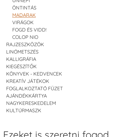
ÜNNEPI
ÖNTINTÁS
MADARAK
VIRÁGOK
FOGD ÉS VIDD!
COLOP NIO
RAJZESZKÖZÖK
LINÓMETSZÉS
KALLIGRÁFIA
KIEGÉSZÍTŐK
KÖNYVEK - KEDVENCEK
KREATÍV JÁTÉKOK
FOGLALKOZTATÓ FÜZET
AJÁNDÉKKÁRTYA
NAGYKERESKEDELEM
KULTÚRMASZK
Ezeket is szeretni fogod