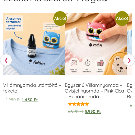
Akció!
Akció!
❮
❯
Villámnyomda utántöltő –
Egyszínű Villámnyomda –
Egy
fekete
Ovisjel nyomda – Pink Cica
Ovi
– Ruhanyomda
Bag
1.950
Ft
1.450
Ft
6.
Értékelés:
6.990
Ft
5.990
Ft
5.00
/ 5