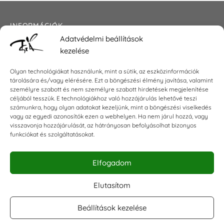
INFORMÁCIÓK
Adatvédelmi beállítások
Általános szerződési feltételek
kezelése
Adatkezelési tájékoztató
Impresszum
Olyan technológiákat használunk, mint a sütik, az eszközinformációk
tárolására és/vagy elérésére. Ezt a böngészési élmény javítása, valamint
személyre szabott és nem személyre szabott hirdetések megjelenítése
céljából tesszük. E technológiákhoz való hozzájárulás lehetővé teszi
KAPCSOLAT
számunkra, hogy olyan adatokat kezeljünk, mint a böngészési viselkedés
vagy az egyedi azonosítók ezen a webhelyen. Ha nem járul hozzá, vagy
visszavonja hozzájárulását, az hátrányosan befolyásolhat bizonyos
E-mail:
shop@torokszilvi.com
funkciókat és szolgáltatásokat.
Telefon: +36 30 6767872
Elfogadom
KÖZÖSSÉGI
Elutasítom
Beállítások kezelése
Facebook csoport