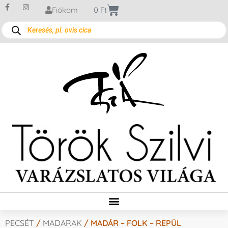
Fiókom
0
Ft
PECSÉT
/
MADARAK
/ MADÁR – FOLK – REPÜL