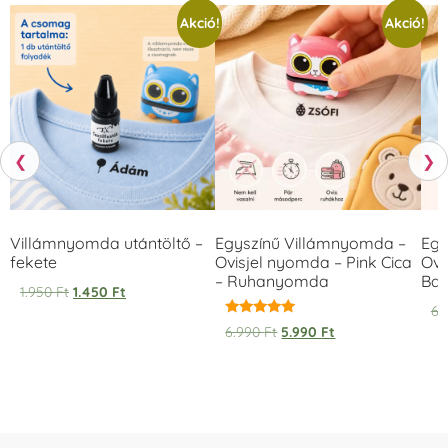
Akció!
Akció!
❮
❯
Villámnyomda utántöltő –
Egyszínű Villámnyomda –
Egy
fekete
Ovisjel nyomda – Pink Cica
Ovi
– Ruhanyomda
Bag
1.950
Ft
1.450
Ft
6.
Értékelés:
6.990
Ft
5.990
Ft
5.00
/ 5