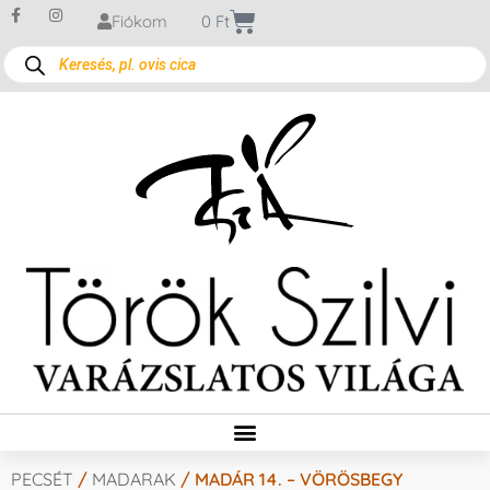
Fiókom
0
Ft
PECSÉT
/
MADARAK
/ MADÁR 14. – VÖRÖSBEGY