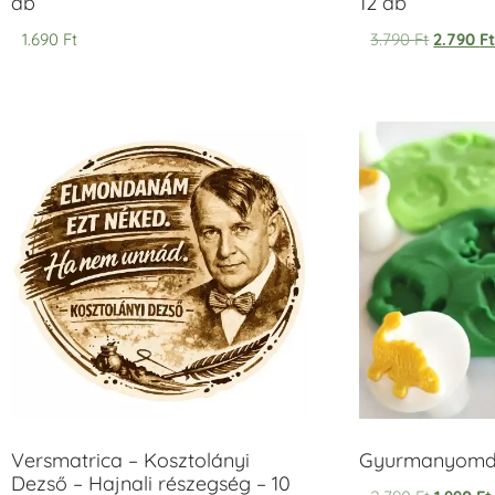
db
12 db
1.690
Ft
3.790
Ft
2.790
F
Versmatrica – Kosztolányi
Gyurmanyomda
Dezső – Hajnali részegség – 10