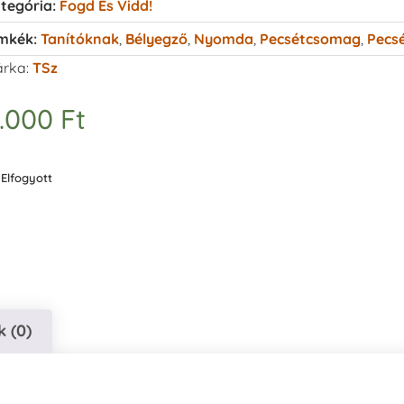
tegória:
Fogd És Vidd!
mkék:
Tanítóknak
,
Bélyegző
,
Nyomda
,
Pecsétcsomag
,
Pecs
rka:
TSz
.000
Ft
Elfogyott
 (0)