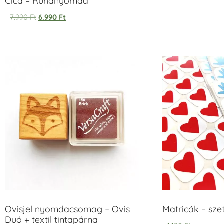
Cica – Ruhanyomda
7.990
Ft
6.990
Ft
Ovisjel nyomdacsomag – Ovis
Matricák – szet
Duó + textil tintapárna