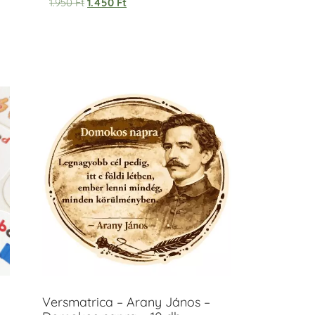
1.950
Ft
1.450
Ft
Versmatrica – Arany János –