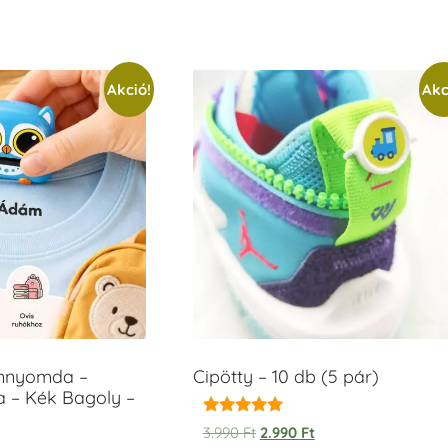
Akció!
Akc
ámnyomda –
Cipötty – 10 db (5 pár)
a – Kék Bagoly –
Értékelés:
3.990
Ft
2.990
Ft
5.00