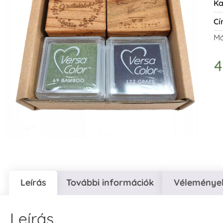
Ka
Cí
Má
4
Leírás
További információk
Vélemények
Leírás