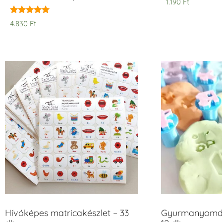
1.190
Ft
Értékelés:
4.830
Ft
5.00
/ 5
Hívóképes matricakészlet – 33
Gyurmanyomda