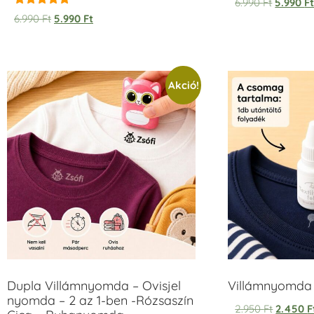
6.990
Ft
5.990
F
Értékelés:
6.990
Ft
5.990
Ft
5.00
/ 5
Akció!
Dupla Villámnyomda – Ovisjel
Villámnyomda u
nyomda – 2 az 1-ben -Rózsaszín
2.950
Ft
2.450
F