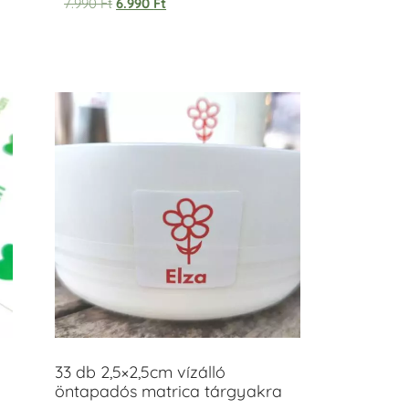
7.990
Ft
6.990
Ft
33 db 2,5×2,5cm vízálló
öntapadós matrica tárgyakra