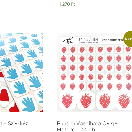
1.270
Ft
Akc
t – Szív-kéz
Ruhára Vasalható Ovisjel
Matrica – 44 db