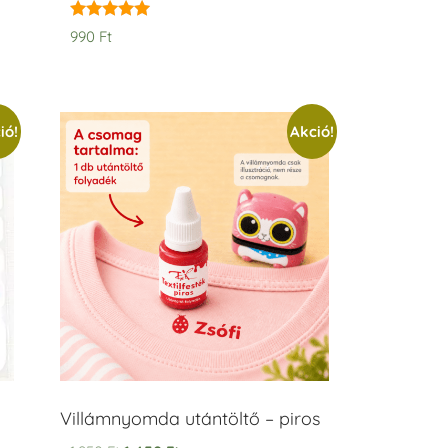
Értékelés:
990
Ft
5.00
/ 5
ió!
Akció!
Villámnyomda utántöltő – piros