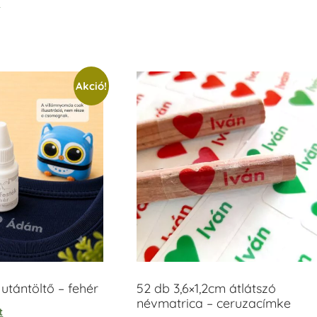
t
/ 5
Akció!
tántöltő – fehér
52 db 3,6×1,2cm átlátszó
névmatrica – ceruzacímke
t