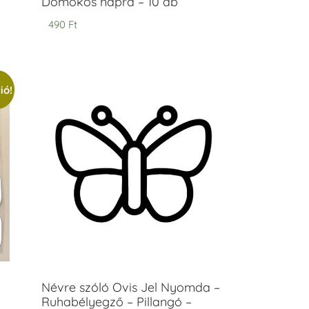
Domokos napra – 10 db
490
Ft
ió!
Névre szóló Ovis Jel Nyomda –
Ruhabélyegző – Pillangó –