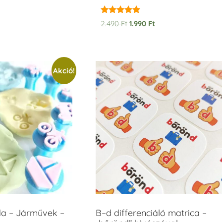
Értékelés:
2.490
Ft
1.990
Ft
5.00
/ 5
Akció!
 – Járművek –
B–d differenciáló matrica –