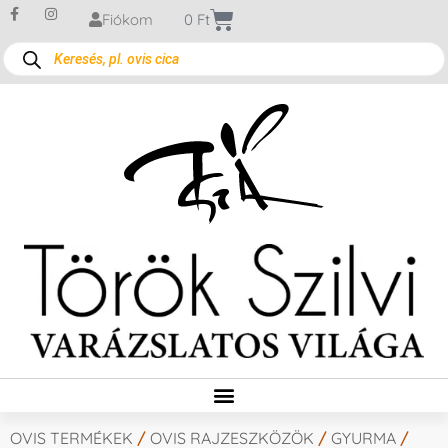
Fiókom
0
Ft
OVIS TERMÉKEK
/
OVIS RAJZESZKÖZÖK
/
GYURMA
/