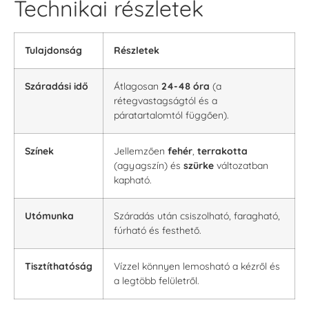
Technikai részletek
Tulajdonság
Részletek
Száradási idő
Átlagosan
24-48 óra
(a
rétegvastagságtól és a
páratartalomtól függően).
Színek
Jellemzően
fehér
,
terrakotta
(agyagszín) és
szürke
változatban
kapható.
Utómunka
Száradás után csiszolható, faragható,
fúrható és festhető.
Tisztíthatóság
Vízzel könnyen lemosható a kézről és
a legtöbb felületről.