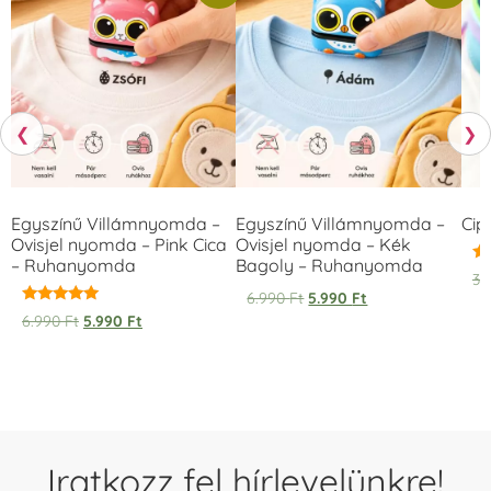
❮
❯
Egyszínű Villámnyomda –
Egyszínű Villámnyomda –
Cip
Ovisjel nyomda – Pink Cica
Ovisjel nyomda – Kék
– Ruhanyomda
Bagoly – Ruhanyomda
Ér
3.
5.
6.990
Ft
5.990
Ft
/ 
Értékelés:
6.990
Ft
5.990
Ft
5.00
/ 5
Iratkozz fel hírlevelünkre!