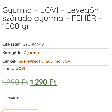
Gyurma – JOVI – Levegőn
száradó gyurma – FEHÉR –
1000 gr
Cikkszám:
GYURMA-18
Kategória:
Gyurma
Címkék:
GyereKreatív
,
Gyurma
,
JOVI
Márka:
JOVI
1.990
Ft
1.290
Ft
Készleten