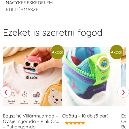
NAGYKERESKEDELEM
KULTÚRMASZK
Ezeket is szeretni fogod
Akció!
Akció!
❮
❯
Egyszínű Villámnyomda –
Cipötty – 10 db (5 pár)
Egy
Ovisjel nyomda – Pink Cica
Ovi
– Ruhanyomda
Bag
Értékelés: