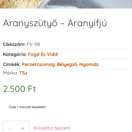
Aranyszütyő – Aranyifjú
Cikkszám:
FV-118
Kategória:
Fogd És Vidd!
Címkék:
Pecsétcsomag
,
Bélyegző
,
Nyomda
Márka:
TSz
2.500
Ft
Csak 1 maradt készleten
-
+
Kosárba teszem