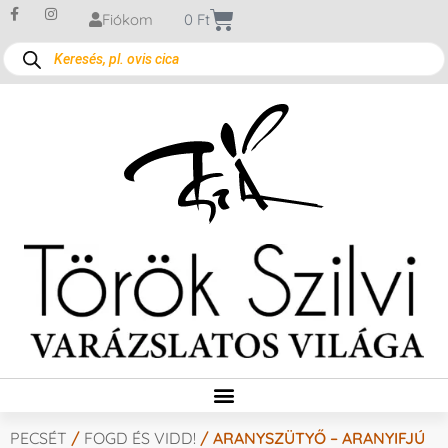
Fiókom
0
Ft
PECSÉT
/
FOGD ÉS VIDD!
/ ARANYSZÜTYŐ – ARANYIFJÚ