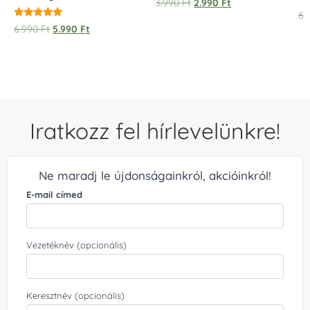
3.990
Ft
2.990
Ft
5.00
6.
/ 5
Értékelés:
6.990
Ft
5.990
Ft
5.00
/ 5
Iratkozz fel hírlevelünkre!
Ne maradj le újdonságainkról, akcióinkról!
E-mail címed
Vezetéknév (opcionális)
Keresztnév (opcionális)