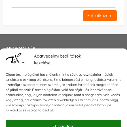
Feliratkozom
INFORMÁCIÓK
Adatvédelmi beállítások
Általános szerződési feltételek
kezelése
Adatkezelési tájékoztató
Impresszum
Olyan technológiákat használunk, mint a sütik, az eszközinformációk
tárolására és/vagy elérésére. Ezt a böngészési élmény javítása, valamint
személyre szabott és nem személyre szabott hirdetések megjelenítése
céljából tesszük. E technológiákhoz való hozzájárulás lehetővé teszi
KAPCSOLAT
számunkra, hogy olyan adatokat kezeljünk, mint a böngészési viselkedés
vagy az egyedi azonosítók ezen a webhelyen. Ha nem járul hozzá, vagy
visszavonja hozzájárulását, az hátrányosan befolyásolhat bizonyos
E-mail:
shop@torokszilvi.com
funkciókat és szolgáltatásokat.
Telefon: +36 30 6767872
Elfogadom