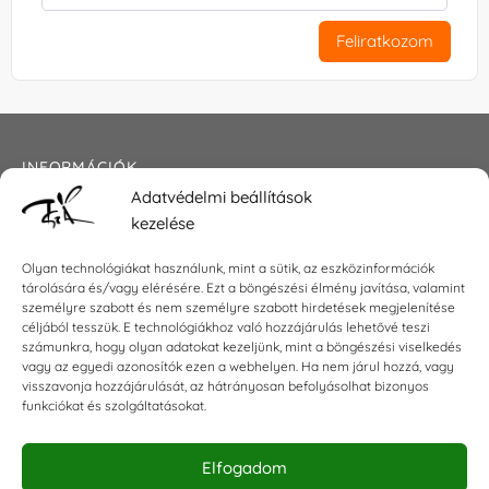
Feliratkozom
INFORMÁCIÓK
Adatvédelmi beállítások
Általános szerződési feltételek
kezelése
Adatkezelési tájékoztató
Impresszum
Olyan technológiákat használunk, mint a sütik, az eszközinformációk
tárolására és/vagy elérésére. Ezt a böngészési élmény javítása, valamint
személyre szabott és nem személyre szabott hirdetések megjelenítése
céljából tesszük. E technológiákhoz való hozzájárulás lehetővé teszi
KAPCSOLAT
számunkra, hogy olyan adatokat kezeljünk, mint a böngészési viselkedés
vagy az egyedi azonosítók ezen a webhelyen. Ha nem járul hozzá, vagy
visszavonja hozzájárulását, az hátrányosan befolyásolhat bizonyos
E-mail:
shop@torokszilvi.com
funkciókat és szolgáltatásokat.
Telefon: +36 30 6767872
Elfogadom
KÖZÖSSÉGI