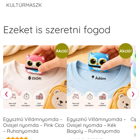
KULTÚRMASZK
Ezeket is szeretni fogod
Akció!
Akció!
❮
❯
Egyszínű Villámnyomda –
Egyszínű Villámnyomda –
Cip
Ovisjel nyomda – Pink Cica
Ovisjel nyomda – Kék
– Ruhanyomda
Bagoly – Ruhanyomda
Ér
3.
5.