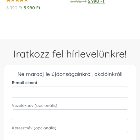
6.990
Ft
5.990
Ft
/ 
Értékelés:
6.990
Ft
5.990
Ft
5.00
/ 5
Iratkozz fel hírlevelünkre!
Ne maradj le újdonságainkról, akcióinkról!
E-mail címed
Vezetéknév (opcionális)
Keresztnév (opcionális)