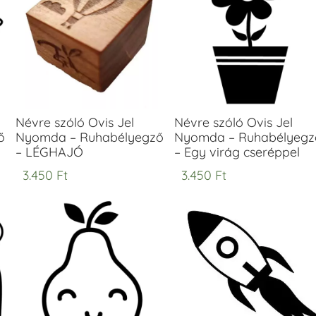
Névre szóló Ovis Jel
Névre szóló Ovis Jel
ő
Nyomda – Ruhabélyegző
Nyomda – Ruhabélyegz
– LÉGHAJÓ
– Egy virág cseréppel
3.450
Ft
3.450
Ft