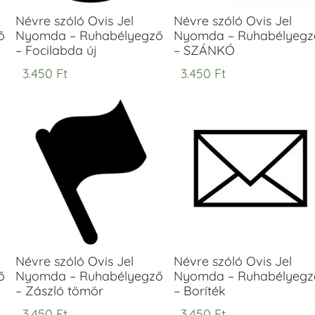
Névre szóló Ovis Jel
Névre szóló Ovis Jel
ő
Nyomda – Ruhabélyegző
Nyomda – Ruhabélyegz
– Focilabda új
– SZÁNKÓ
3.450
Ft
3.450
Ft
Névre szóló Ovis Jel
Névre szóló Ovis Jel
ő
Nyomda – Ruhabélyegző
Nyomda – Ruhabélyegz
– Zászló tömör
– Boríték
3.450
Ft
3.450
Ft