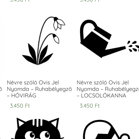
Névre szóló Ovis Jel
Névre szóló Ovis Jel
ő
Nyomda – Ruhabélyegző
Nyomda – Ruhabélyegz
– HÓVIRÁG
– LOCSOLÓKANNA
3.450
Ft
3.450
Ft