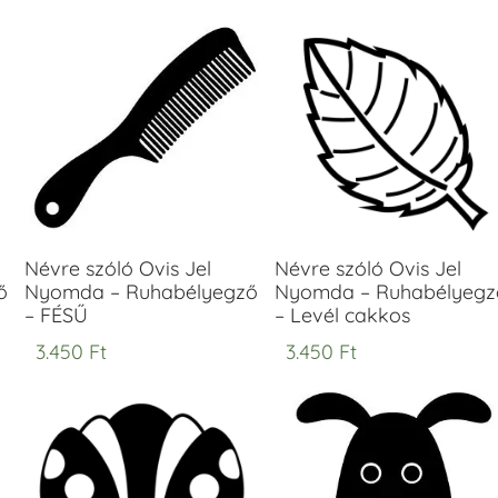
Névre szóló Ovis Jel
Névre szóló Ovis Jel
ő
Nyomda – Ruhabélyegző
Nyomda – Ruhabélyegz
– FÉSŰ
– Levél cakkos
3.450
Ft
3.450
Ft