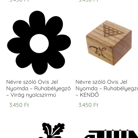
Névre szóló Ovis Jel
Névre szóló Ovis Jel
Nyomda – Ruhabélyegző
Nyomda – Ruhabélyegz
– Virág nyolcszirmú
– KENDŐ
3.450
Ft
3.450
Ft