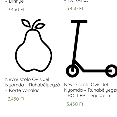
– Dinnye
3.450
Ft
3.450
Ft
Névre szóló Ovis Jel
Névre szóló Ovis Jel
Nyomda – Ruhabélyegző
Nyomda – Ruhabélyegz
– Körte vonalas
– ROLLER – egyszerű
3.450
Ft
3.450
Ft