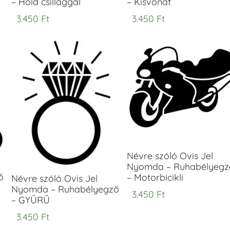
– Hold csillaggal
– Kisvonat
3.450
Ft
3.450
Ft
Névre szóló Ovis Jel
Nyomda – Ruhabélyegz
ő
– Motorbicikli
Névre szóló Ovis Jel
Nyomda – Ruhabélyegző
3.450
Ft
– GYŰRŰ
3.450
Ft