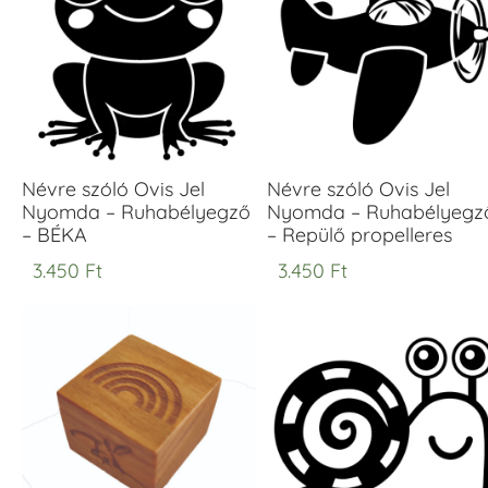
Névre szóló Ovis Jel
Névre szóló Ovis Jel
Nyomda – Ruhabélyegző
Nyomda – Ruhabélyegz
– BÉKA
– Repülő propelleres
3.450
Ft
3.450
Ft