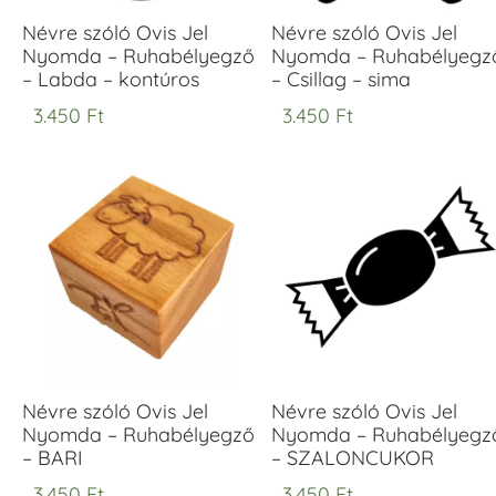
Névre szóló Ovis Jel
Névre szóló Ovis Jel
Nyomda – Ruhabélyegző
Nyomda – Ruhabélyegz
– Labda – kontúros
– Csillag – sima
3.450
Ft
3.450
Ft
Névre szóló Ovis Jel
Névre szóló Ovis Jel
Nyomda – Ruhabélyegző
Nyomda – Ruhabélyegz
– BARI
– SZALONCUKOR
3.450
Ft
3.450
Ft