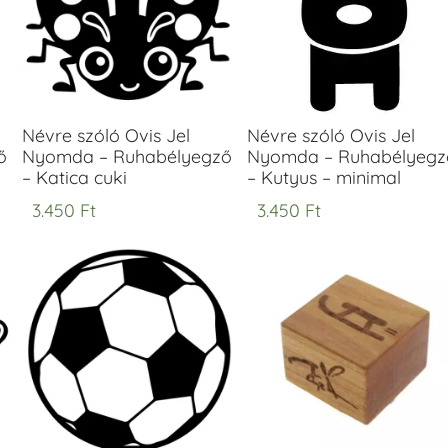
Névre szóló Ovis Jel
Névre szóló Ovis Jel
ő
Nyomda – Ruhabélyegző
Nyomda – Ruhabélyegz
– Katica cuki
– Kutyus – minimal
3.450
Ft
3.450
Ft