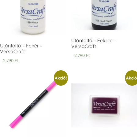
Tsukineko -
Tsukineko -
Tsukineko -
VersaCraft
VersaCraft
VersaCraft
Utántöltő – Fekete –
Tintapárna -
Tintapárna -
Tintapárna -
Muscat -
MustardYellow -
Poinsettia -
Utántöltő – Fehér –
VersaCraft
muskotályzöld
mustársárga
Mikulásvirág
VersaCraft
2.790
Ft
+1.380 Ft
+1.380 Ft
+1.380 Ft
2.790
Ft
Akció!
Akció
Tsukineko -
Tsukineko -
Tsukineko -
VersaCraft
VersaCraft
VersaCraft
Tintapárna -
Tintapárna -
Tintapárna -
Ruby
Saffron -
Soda -
sáfránysárga
szódakék
+1.380 Ft
+1.380 Ft
+1.380 Ft