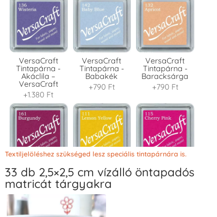
VersaCraft
VersaCraft
VersaCraft
Tintapárna -
Tintapárna -
Tintapárna -
Akáclila –
Babakék
Baracksárga
VersaCraft
+790 Ft
+790 Ft
+1.380 Ft
Textiljelöléshez szükséged lesz speciális tintapárnára is.
33 db 2,5×2,5 cm vízálló öntapadós
VersaCraft
VersaCraft
VersaCraft
Tintapárna -
Tintapárna -
Tintapárna -
matricát tárgyakra
Bordó
Citromsárga
Cseresznyeszín
+1.380 Ft
+1.380 Ft
+790 Ft