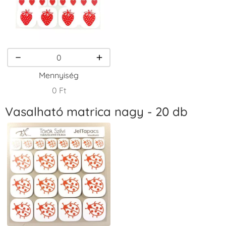
VersaCraft
VersaCraft
VersaCraft
Tintapárna -
Tintapárna -
Tintapárna -
Homokbarna
Kiwizöld
Narancssárga
+1.380 Ft
+1.380 Ft
+1.380 Ft
Mennyiség
0 Ft
Vasalható matrica nagy - 20 db
VersaCraft
VersaCraft
VersaCraft
Tintapárna -
Tintapárna -
Tintapárna -
Orgonalila
Pipacspiros
Rózsaszín
+1.380 Ft
+1.380 Ft
+790 Ft