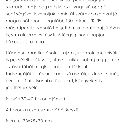
száradni, majd egy másik textil vagy sütőpapír
segítségével levasoljuk a mintát száraz vasalóval jó
magas hőfokon – legalább 180 fokon – 10-15
másodpercig. Vasaló helyett használható hajsütővas
is, van aki erre esküszik. A lényeg, hogy kapjon
hőkezelést a ruha.
Ráadásul műalkotások – rajzok, szobrok, meghívók –
is pecsételhetők vele, plusz amikor ballag a gyermek
az óvodából megkaphatja emlékként a
tarisznyájába….és amikor első osztályos lesz és még
nem tud írni, olvasni a füzeteket, könyveket is
jelölhetjük vele.
Mosás 30-40 fokon ajánlott.
A fakocka cseresznyefából készült.
Mérete: 28x28x20mm