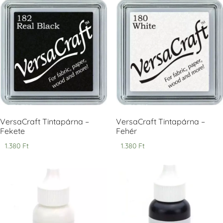
Tsukineko -
Tsukineko -
Tsukineko -
VersaCraft
VersaCraft
VersaCraft
Tintapárna -
Tintapárna -
Tintapárna -
Cherry Red -
Clover -
Cocoa -
Cseresznye
Lóherezöld
kakaóbarna
piros
+1.380 Ft
+1.380 Ft
+1.380 Ft
VersaCraft Tintapárna –
VersaCraft Tintapárna –
Fekete
Fehér
1.380
Ft
1.380
Ft
Tsukineko -
Tsukineko -
Tsukineko -
VersaCraft
VersaCraft
VersaCraft
Tintapárna -
Tintapárna -
Tintapárna -
Denim -
Espresso
Moss -
farmerkék
Mohazöld
+1.380 Ft
+1.380 Ft
+1.380 Ft