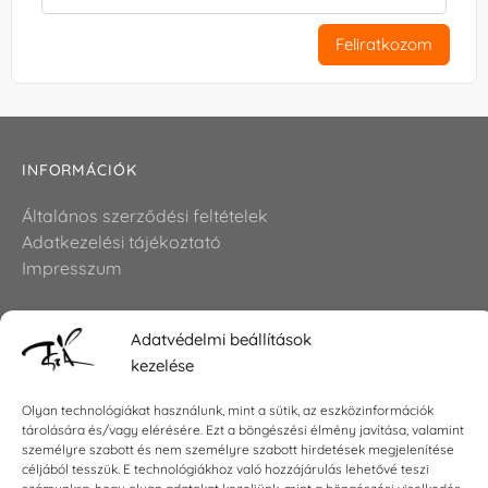
Feliratkozom
INFORMÁCIÓK
Általános szerződési feltételek
Adatkezelési tájékoztató
Impresszum
Adatvédelmi beállítások
KAPCSOLAT
kezelése
E-mail:
shop@torokszilvi.com
Olyan technológiákat használunk, mint a sütik, az eszközinformációk
Telefon: +36 30 6767872
tárolására és/vagy elérésére. Ezt a böngészési élmény javítása, valamint
személyre szabott és nem személyre szabott hirdetések megjelenítése
céljából tesszük. E technológiákhoz való hozzájárulás lehetővé teszi