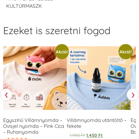
KULTÚRMASZK
Ezeket is szeretni fogod
Akció!
Akció!
❮
❯
Egyszínű Villámnyomda –
Villámnyomda utántöltő –
Egy
Ovisjel nyomda – Pink Cica
fekete
Ovi
– Ruhanyomda
Bag
1.950
Ft
1.450
Ft