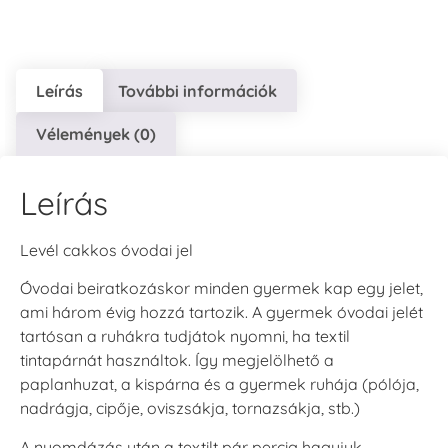
Leírás
További információk
Vélemények (0)
VersaCraft
VersaCraft
VersaCraft
Tintapárna - Lila
Tintapárna -
Tintapárna -
Mentazöld
Rágógumi
+790 Ft
rózsaszín
+1.380 Ft
Leírás
+790 Ft
Levél cakkos óvodai jel
Óvodai beiratkozáskor minden gyermek kap egy jelet,
ami három évig hozzá tartozik. A gyermek óvodai jelét
tartósan a ruhákra tudjátok nyomni, ha textil
VersaCraft
VersaCraft
tintapárnát használtok. Így megjelölhető a
Tintapárna -
Tintapárna -
paplanhuzat, a kispárna és a gyermek ruhája (pólója,
Hidegszürke -
Vízkék
VersaCraft
nadrágja, cipője, oviszsákja, tornazsákja, stb.)
+790 Ft
+1.380 Ft
A nyomdázás után a textilt pár percig hagyjuk