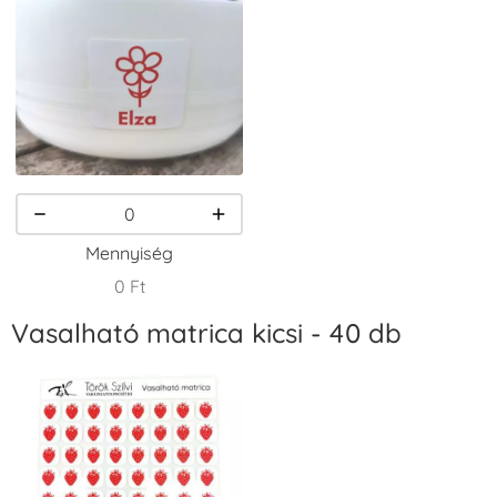
VersaCraft
VersaCraft
VersaCraft
Tintapárna -
Tintapárna -
Tintapárna -
Csokibarna
Erdőzöld
Fehér
+1.380 Ft
+790 Ft
+1.380 Ft
Mennyiség
0 Ft
Vasalható matrica kicsi - 40 db
VersaCraft
VersaCraft
VersaCraft
Tintapárna -
Tintapárna -
Tintapárna -
Fekete
Fenyőzöld
Gránátalma
+1.380 Ft
+1.380 Ft
+790 Ft