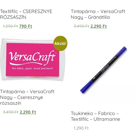
Textilfilc – CSERESZNYE
Tintapárna – VersaCraft
RÓZSASZÍN
Nagy – Gránátlila
1.290
Ft
790
Ft
3.490
Ft
2.290
Ft
Tsukineko -
Tsukineko -
Tsukineko -
Akció!
VersaCraft
VersaCraft
VersaCraft
Tintapárna -
Tintapárna -
Tintapárna -
Starry Night -
Stone -
Wasabi
csillagos éjkék
kőszürke
+1.380 Ft
+1.380 Ft
+1.380 Ft
Tintapárna – VersaCraft
Nagy – Cseresznye
rózsaszín
3.490
Ft
2.290
Ft
Tsukineko – Fabrico –
VersaCraft
VersaCraft
VersaCraft
Tintapárna -
Tintapárna -
Tintapárna -
Textilfilc – Ultramarine
Éjkék
Ködszürke
Középkék
1.290
Ft
+1.380 Ft
+1.380 Ft
+790 Ft