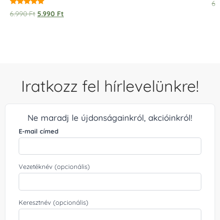
6.
Értékelés:
6.990
Ft
5.990
Ft
5.00
/ 5
Iratkozz fel hírlevelünkre!
Ne maradj le újdonságainkról, akcióinkról!
E-mail címed
Vezetéknév (opcionális)
Keresztnév (opcionális)