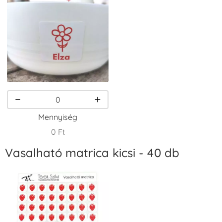
VersaCraft
VersaCraft
VersaCraft
Tintapárna -
Tintapárna -
Tintapárna -
Csokibarna
Erdőzöld
Fehér
+1.380 Ft
+790 Ft
+1.380 Ft
Mennyiség
0 Ft
Vasalható matrica kicsi - 40 db
VersaCraft
VersaCraft
VersaCraft
Tintapárna -
Tintapárna -
Tintapárna -
Fekete
Fenyőzöld
Gránátalma
+1.380 Ft
+1.380 Ft
+790 Ft