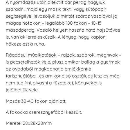
A nyomdázás után a textilt pár percig hagyjuk
száradni, majd egy másik textil vagy sütőpapír
segítségével levasoljuk a mintát száraz vasalóval jó
magas hőfokon – legalább 180 fokon – 10-15
másodpercig. Vasaló helyett használható hajsütővas
is, van aki erre esküszik. A lényeg, hogy kapjon
hőkezelést a ruha.
Ráadásul műalkotások – rajzok, szobrok, meghívók –
is pecsételhetők vele, plusz amikor ballag a gyermek
az óvodából megkaphatja emlékként a
tarisznyájába….és amikor első osztályos lesz és még
nem tud írni, olvasni a füzeteket, könyveket is
jelölhetjük vele.
Mosás 30-40 fokon ajánlott.
A fakocka cseresznyefából készült.
Mérete: 28x28x20mm