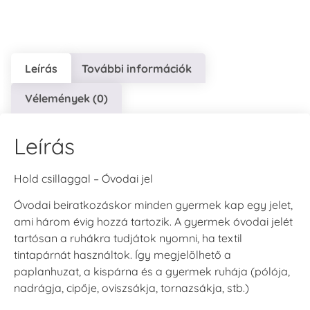
Leírás
További információk
VersaCraft
VersaCraft
VersaCraft
Vélemények (0)
Tintapárna - Lila
Tintapárna -
Tintapárna -
Mentazöld
Rágógumi
+790 Ft
rózsaszín
+1.380 Ft
Leírás
+790 Ft
Hold csillaggal – Óvodai jel
Óvodai beiratkozáskor minden gyermek kap egy jelet,
ami három évig hozzá tartozik. A gyermek óvodai jelét
tartósan a ruhákra tudjátok nyomni, ha textil
VersaCraft
VersaCraft
tintapárnát használtok. Így megjelölhető a
Tintapárna -
Tintapárna -
paplanhuzat, a kispárna és a gyermek ruhája (pólója,
Hidegszürke -
Vízkék
VersaCraft
nadrágja, cipője, oviszsákja, tornazsákja, stb.)
+790 Ft
+1.380 Ft