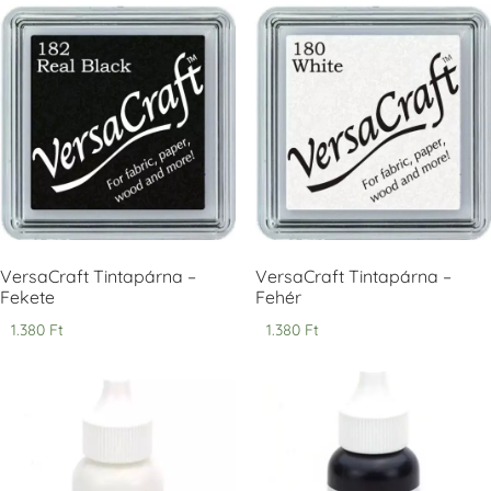
Tsukineko -
Tsukineko -
Tsukineko -
VersaCraft
VersaCraft
VersaCraft
Tintapárna -
Tintapárna -
Tintapárna -
Cherry Red -
Clover -
Cocoa -
Cseresznye
Lóherezöld
kakaóbarna
piros
+1.380 Ft
+1.380 Ft
+1.380 Ft
VersaCraft Tintapárna –
VersaCraft Tintapárna –
Fekete
Fehér
1.380
Ft
1.380
Ft
Tsukineko -
Tsukineko -
Tsukineko -
VersaCraft
VersaCraft
VersaCraft
Tintapárna -
Tintapárna -
Tintapárna -
Denim -
Espresso
Moss -
farmerkék
Mohazöld
+1.380 Ft
+1.380 Ft
+1.380 Ft