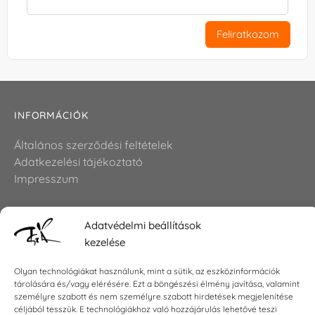
Feliratkozom
INFORMÁCIÓK
Általános szerződési feltételek
Adatkezelési tájékoztató
Impresszum
Adatvédelmi beállítások
KAPCSOLAT
kezelése
E-mail:
shop@torokszilvi.com
Olyan technológiákat használunk, mint a sütik, az eszközinformációk
Telefon: +36 30 6767872
tárolására és/vagy elérésére. Ezt a böngészési élmény javítása, valamint
személyre szabott és nem személyre szabott hirdetések megjelenítése
céljából tesszük. E technológiákhoz való hozzájárulás lehetővé teszi