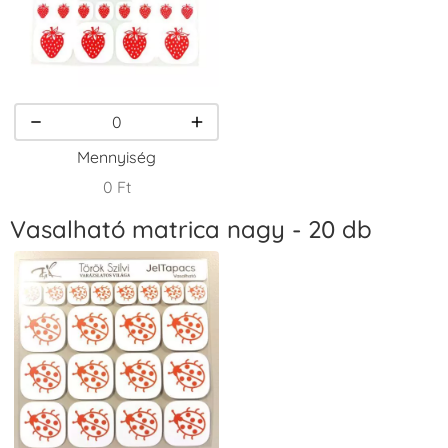
VersaCraft
VersaCraft
VersaCraft
Tintapárna -
Tintapárna -
Tintapárna -
Homokbarna
Kiwizöld
Narancssárga
+1.380 Ft
+1.380 Ft
+1.380 Ft
Mennyiség
0 Ft
Vasalható matrica nagy - 20 db
VersaCraft
VersaCraft
VersaCraft
Tintapárna -
Tintapárna -
Tintapárna -
Orgonalila
Pipacspiros
Rózsaszín
+1.380 Ft
+1.380 Ft
+790 Ft