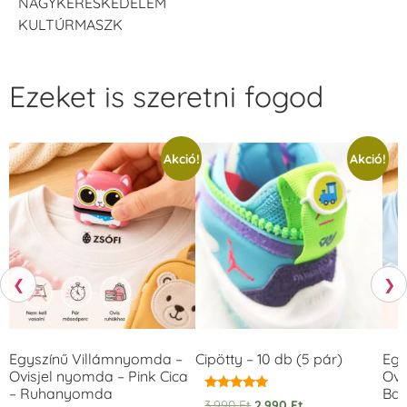
NAGYKERESKEDELEM
KULTÚRMASZK
Ezeket is szeretni fogod
Akció!
Akció!
❮
❯
Egyszínű Villámnyomda –
Cipötty – 10 db (5 pár)
Egy
Ovisjel nyomda – Pink Cica
Ovi
– Ruhanyomda
Bag
Értékelés:
3.990
Ft
2.990
Ft