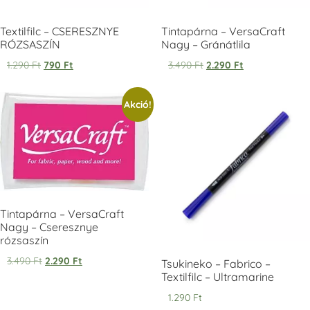
Textilfilc – CSERESZNYE
Tintapárna – VersaCraft
RÓZSASZÍN
Nagy – Gránátlila
1.290
Ft
790
Ft
3.490
Ft
2.290
Ft
Tsukineko -
Tsukineko -
Tsukineko -
Akció!
VersaCraft
VersaCraft
VersaCraft
Tintapárna -
Tintapárna -
Tintapárna -
Starry Night -
Stone -
Wasabi
csillagos éjkék
kőszürke
+1.380 Ft
+1.380 Ft
+1.380 Ft
Tintapárna – VersaCraft
Nagy – Cseresznye
rózsaszín
3.490
Ft
2.290
Ft
VersaCraft
VersaCraft
VersaCraft
Tsukineko – Fabrico –
Tintapárna -
Tintapárna -
Tintapárna -
Textilfilc – Ultramarine
Éjkék
Ködszürke
Középkék
1.290
Ft
+1.380 Ft
+1.380 Ft
+790 Ft