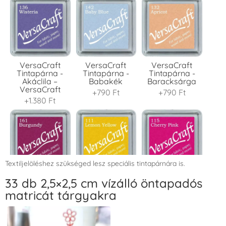
VersaCraft
VersaCraft
VersaCraft
Tintapárna -
Tintapárna -
Tintapárna -
Akáclila –
Babakék
Baracksárga
VersaCraft
+790 Ft
+790 Ft
+1.380 Ft
Textiljelöléshez szükséged lesz speciális tintapárnára is.
VersaCraft
VersaCraft
VersaCraft
33 db 2,5×2,5 cm vízálló öntapadós
Tintapárna -
Tintapárna -
Tintapárna -
matricát tárgyakra
Bordó
Citromsárga
Cseresznyeszín
+1.380 Ft
+1.380 Ft
+790 Ft