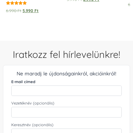
5.00
6.
/ 5
Értékelés:
6.990
Ft
5.990
Ft
5.00
/ 5
Iratkozz fel hírlevelünkre!
Ne maradj le újdonságainkról, akcióinkról!
E-mail címed
Vezetéknév (opcionális)
Keresztnév (opcionális)