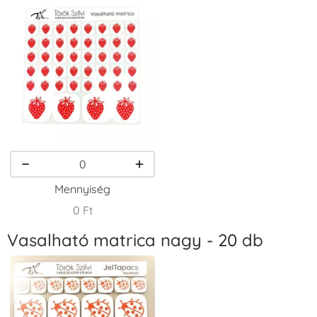
Tintapárna -
Tintapárna -
Tintapárna -
Fekete
Fenyőzöld
Gránátalma
+1.380 Ft
+1.380 Ft
+790 Ft
VersaCraft
VersaCraft
VersaCraft
Tintapárna -
Tintapárna -
Tintapárna -
Homokbarna
Kiwizöld
Narancssárga
+1.380 Ft
+1.380 Ft
+1.380 Ft
Mennyiség
0 Ft
Vasalható matrica nagy - 20 db
VersaCraft
VersaCraft
VersaCraft
Tintapárna -
Tintapárna -
Tintapárna -
Orgonalila
Pipacspiros
Rózsaszín