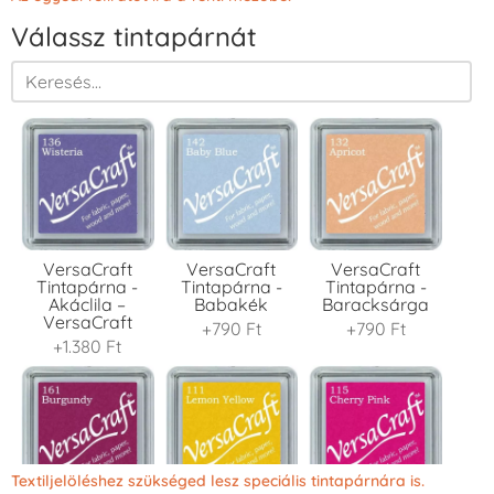
Válassz tintapárnát
VersaCraft
VersaCraft
VersaCraft
Tintapárna -
Tintapárna -
Tintapárna -
Akáclila –
Babakék
Baracksárga
VersaCraft
+790 Ft
+790 Ft
+1.380 Ft
Textiljelöléshez szükséged lesz speciális tintapárnára is.