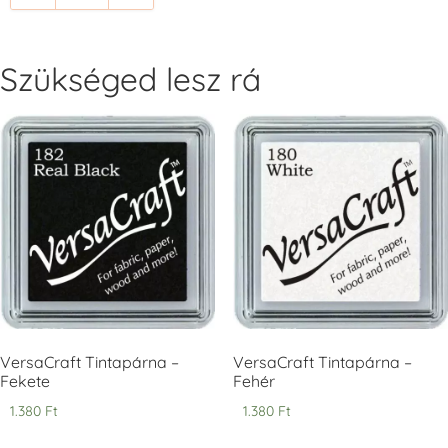
+1.380 Ft
+1.380 Ft
Szükséged lesz rá
Tsukineko -
Tsukineko -
Tsukineko -
VersaCraft
VersaCraft
VersaCraft
Tintapárna -
Tintapárna -
Tintapárna -
Cherry Red -
Clover -
Cocoa -
Cseresznye
Lóherezöld
kakaóbarna
piros
+1.380 Ft
+1.380 Ft
+1.380 Ft
VersaCraft Tintapárna –
VersaCraft Tintapárna –
Fekete
Fehér
1.380
Ft
1.380
Ft
Tsukineko -
Tsukineko -
Tsukineko -
VersaCraft
VersaCraft
VersaCraft