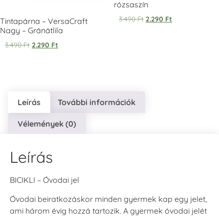
rózsaszín
3.490
Ft
2.290
Ft
Tintapárna – VersaCraft
VersaCraft
VersaCraft
VersaCraft
Tintapárna -
Tintapárna -
Tintapárna -
Nagy – Gránátlila
Éjkék
Ködszürke
Középkék
3.490
Ft
2.290
Ft
+1.380 Ft
+1.380 Ft
+790 Ft
Leírás
További információk
Vélemények (0)
VersaCraft
VersaCraft
VersaCraft
Tintapárna - Lila
Tintapárna -
Tintapárna -
Mentazöld
Rágógumi
+790 Ft
rózsaszín
+1.380 Ft
Leírás
+790 Ft
BICIKLI – Óvodai jel
Óvodai beiratkozáskor minden gyermek kap egy jelet,
ami három évig hozzá tartozik. A gyermek óvodai jelét