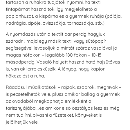
tartósan a ruhákra tudjátok nyomni, ha textil
VersaCraft
VersaCraft
tintapárnát használtok. Így megjelölhető a
Tintapárna -
Tintapárna -
paplanhuzat, a kispárna és a gyermek ruhája (pólója,
Hidegszürke -
Vízkék
VersaCraft
nadrágja, cipője, oviszsákja, tornazsákja, stb.)
+790 Ft
+1.380 Ft
A nyomdázás után a textilt pár percig hagyjuk
száradni, majd egy másik textil vagy sütőpapír
segítségével levasoljuk a mintát száraz vasalóval jó
magas hőfokon – legalább 180 fokon – 10-15
másodpercig. Vasaló helyett használható hajsütővas
is, van aki erre esküszik. A lényeg, hogy kapjon
hőkezelést a ruha.
Ráadásul műalkotások – rajzok, szobrok, meghívók –
is pecsételhetők vele, plusz amikor ballag a gyermek
az óvodából megkaphatja emlékként a
tarisznyájába….és amikor első osztályos lesz és még
nem tud írni, olvasni a füzeteket, könyveket is
jelölhetjük vele.