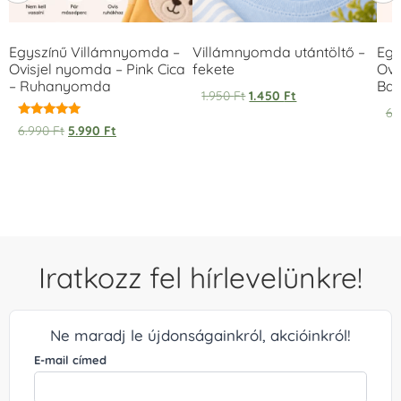
Egyszínű Villámnyomda –
Villámnyomda utántöltő –
Egy
Ovisjel nyomda – Pink Cica
fekete
Ovi
– Ruhanyomda
Bag
1.950
Ft
1.450
Ft
6.
Értékelés:
6.990
Ft
5.990
Ft
5.00
/ 5
Iratkozz fel hírlevelünkre!
Ne maradj le újdonságainkról, akcióinkról!
E-mail címed