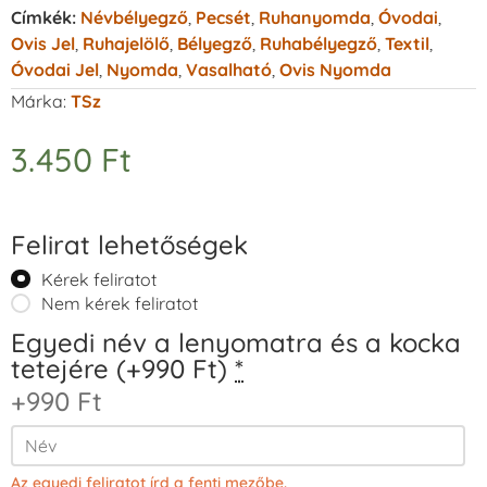
Címkék:
Névbélyegző
,
Pecsét
,
Ruhanyomda
,
Óvodai
,
Ovis Jel
,
Ruhajelölő
,
Bélyegző
,
Ruhabélyegző
,
Textil
,
Óvodai Jel
,
Nyomda
,
Vasalható
,
Ovis Nyomda
Márka:
TSz
3.450
Ft
Felirat lehetőségek
Kérek feliratot
Nem kérek feliratot
Egyedi név a lenyomatra és a kocka
tetejére (+990 Ft)
*
+990 Ft
Az egyedi feliratot írd a fenti mezőbe.