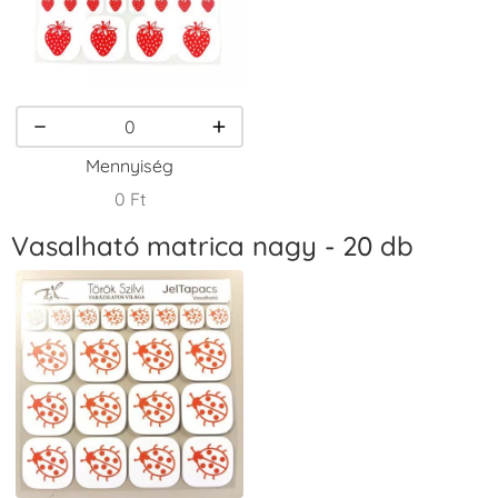
VersaCraft
VersaCraft
VersaCraft
Tintapárna -
Tintapárna -
Tintapárna -
Homokbarna
Kiwizöld
Narancssárga
+1.380 Ft
+1.380 Ft
+1.380 Ft
Mennyiség
0 Ft
Vasalható matrica nagy - 20 db
VersaCraft
VersaCraft
VersaCraft
Tintapárna -
Tintapárna -
Tintapárna -
Orgonalila
Pipacspiros
Rózsaszín
+1.380 Ft
+1.380 Ft
+790 Ft