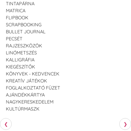
TINTAPÁRNA
MATRICA
FLIPBOOK
SCRAPBOOKING
BULLET JOURNAL
PECSÉT
VersaCraft
VersaCraft
VersaCraft
Tintapárna - Lila
Tintapárna -
Tintapárna -
RAJZESZKÖZÖK
Mentazöld
Rágógumi
+790 Ft
LINÓMETSZÉS
rózsaszín
+1.380 Ft
KALLIGRÁFIA
+790 Ft
KIEGÉSZÍTŐK
KÖNYVEK - KEDVENCEK
KREATÍV JÁTÉKOK
FOGLALKOZTATÓ FÜZET
AJÁNDÉKKÁRTYA
NAGYKERESKEDELEM
VersaCraft
VersaCraft
KULTÚRMASZK
Tintapárna -
Tintapárna -
Hidegszürke -
Vízkék
VersaCraft
+790 Ft
❮
❯
+1.380 Ft