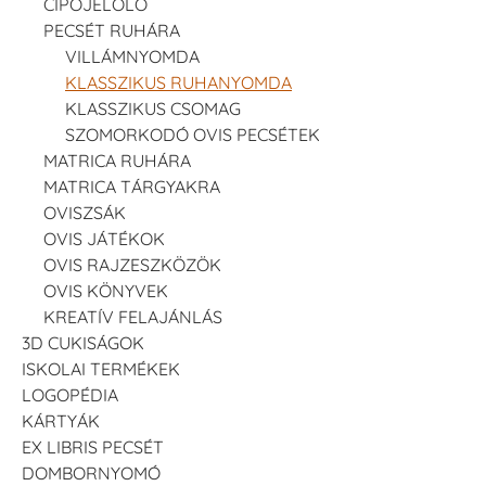
CIPŐJELÖLŐ
PECSÉT RUHÁRA
VILLÁMNYOMDA
KLASSZIKUS RUHANYOMDA
KLASSZIKUS CSOMAG
SZOMORKODÓ OVIS PECSÉTEK
Tsukineko -
Tsukineko -
Tsukineko -
MATRICA RUHÁRA
VersaCraft
VersaCraft
VersaCraft
Tintapárna -
Tintapárna -
Tintapárna -
MATRICA TÁRGYAKRA
Starry Night -
Stone -
Wasabi
OVISZSÁK
csillagos éjkék
kőszürke
+1.380 Ft
+1.380 Ft
+1.380 Ft
OVIS JÁTÉKOK
OVIS RAJZESZKÖZÖK
OVIS KÖNYVEK
KREATÍV FELAJÁNLÁS
3D CUKISÁGOK
ISKOLAI TERMÉKEK
LOGOPÉDIA
VersaCraft
VersaCraft
VersaCraft
KÁRTYÁK
Tintapárna -
Tintapárna -
Tintapárna -
Éjkék
Ködszürke
Középkék
EX LIBRIS PECSÉT
+1.380 Ft
+1.380 Ft
+790 Ft
DOMBORNYOMÓ