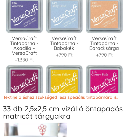
VersaCraft
VersaCraft
VersaCraft
Tintapárna -
Tintapárna -
Tintapárna -
Akáclila –
Babakék
Baracksárga
VersaCraft
+790 Ft
+790 Ft
+1.380 Ft
Textiljelöléshez szükséged lesz speciális tintapárnára is.
33 db 2,5×2,5 cm vízálló öntapadós
VersaCraft
VersaCraft
VersaCraft
Tintapárna -
Tintapárna -
Tintapárna -
matricát tárgyakra
Bordó
Citromsárga
Cseresznyeszín
+1.380 Ft
+1.380 Ft
+790 Ft