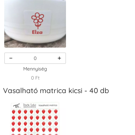
VersaCraft
VersaCraft
VersaCraft
Tintapárna -
Tintapárna -
Tintapárna -
Csokibarna
Erdőzöld
Fehér
+1.380 Ft
+790 Ft
+1.380 Ft
Mennyiség
0 Ft
Vasalható matrica kicsi - 40 db
VersaCraft
VersaCraft
VersaCraft
Tintapárna -
Tintapárna -
Tintapárna -
Fekete
Fenyőzöld
Gránátalma
+1.380 Ft
+1.380 Ft
+790 Ft