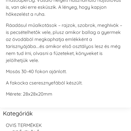
is, van aki erre esküszik. A lényeg, hogy kapjon
hőkezelést a ruha.
Ráadásul műalkotások – rajzok, szobrok, meghívók –
Tsukineko -
Tsukineko -
Tsukineko -
is pecsételhetők vele, plusz amikor ballag a gyermek
VersaCraft
VersaCraft
VersaCraft
Tintapárna -
Tintapárna -
Tintapárna -
az óvodából megkaphatja emlékként a
Muscat -
MustardYellow -
Poinsettia -
tarisznyájába….és amikor első osztályos lesz és még
muskotályzöld
mustársárga
Mikulásvirág
nem tud írni, olvasni a füzeteket, könyveket is
+1.380 Ft
+1.380 Ft
+1.380 Ft
jelölhetjük vele.
Mosás 30-40 fokon ajánlott.
A fakocka cseresznyefából készült.
Mérete: 28x28x20mm
Tsukineko -
Tsukineko -
Tsukineko -
VersaCraft
VersaCraft
VersaCraft
Tintapárna -
Tintapárna -
Tintapárna -
Kategóriák
Ruby
Saffron -
Soda -
sáfránysárga
szódakék
+1.380 Ft
+1.380 Ft
+1.380 Ft
OVIS TERMÉKEK