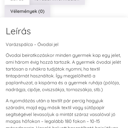
Vélemények (0)
Tsukineko -
Tsukineko -
Tsukineko -
VersaCraft
VersaCraft
VersaCraft
Tintapárna -
Tintapárna -
Tintapárna -
Leírás
Cherry Red -
Clover -
Cocoa -
Cseresznye
Lóherezöld
kakaóbarna
piros
+1.380 Ft
+1.380 Ft
+1.380 Ft
Varázspálca – Óvodai jel
Óvodai beiratkozáskor minden gyermek kap egy jelet,
ami három évig hozzá tartozik. A gyermek óvodai jelét
tartósan a ruhákra tudjátok nyomni, ha textil
tintapárnát használtok. Így megjelölhető a
paplanhuzat, a kispárna és a gyermek ruhája (pólója,
Tsukineko -
Tsukineko -
Tsukineko -
nadrágja, cipője, oviszsákja, tornazsákja, stb.)
VersaCraft
VersaCraft
VersaCraft
Tintapárna -
Tintapárna -
Tintapárna -
A nyomdázás után a textilt pár percig hagyjuk
Denim -
Espresso
Moss -
farmerkék
Mohazöld
száradni, majd egy másik textil vagy sütőpapír
+1.380 Ft
+1.380 Ft
+1.380 Ft
segítségével levasoljuk a mintát száraz vasalóval jó
magas hőfokon – legalább 180 fokon – 10-15
másodpercig. Vasaló helyett használható hajsütővas