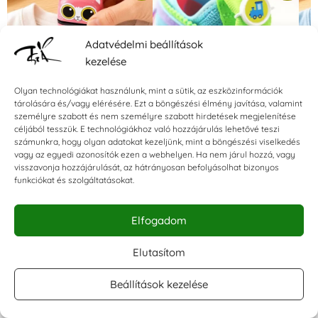
Adatvédelmi beállítások
kezelése
❮
❯
Olyan technológiákat használunk, mint a sütik, az eszközinformációk
tárolására és/vagy elérésére. Ezt a böngészési élmény javítása, valamint
személyre szabott és nem személyre szabott hirdetések megjelenítése
céljából tesszük. E technológiákhoz való hozzájárulás lehetővé teszi
Egyszínű Villámnyomda –
Cipötty – 10 db (5 pár)
Egy
számunkra, hogy olyan adatokat kezeljünk, mint a böngészési viselkedés
Ovisjel nyomda – Pink Cica
Ovi
vagy az egyedi azonosítók ezen a webhelyen. Ha nem járul hozzá, vagy
– Ruhanyomda
Bag
visszavonja hozzájárulását, az hátrányosan befolyásolhat bizonyos
Értékelés:
3.990
Ft
2.990
Ft
funkciókat és szolgáltatásokat.
5.00
6.
/ 5
Értékelés:
6.990
Ft
5.990
Ft
5.00
/ 5
Elfogadom
Elutasítom
Beállítások kezelése
Iratkozz fel hírlevelünkre!