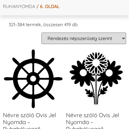
RUHANYOMDA
/ 6. OLDAL
321–384 termék, összesen 419 db
Névre szóló Ovis Jel
Névre szóló Ovis Jel
Nyomda –
Nyomda –
Ruhabélyegző –
Ruhabélyegző –