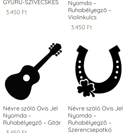
GYŰRŰ-SZIVECSKÉS
Nyomda –
Ruhabélyegző –
3.450
Ft
Violinkulcs
3.450
Ft
Névre szóló Ovis Jel
Névre szóló Ovis Jel
Nyomda –
Nyomda –
Ruhabélyegző – Gitár
Ruhabélyegző –
Szerencsepatkó
3.450
Ft