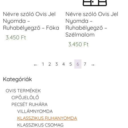
Névre szóló Ovis Jel
Névre szóló Ovis Jel
Nyomda –
Nyomda –
Ruhabélyegző – Fóka
Ruhabélyegző –
Szélmalom
3.450
Ft
3.450
Ft
←
1
2
3
4
5
6
7
→
Kategóriák
OVIS TERMÉKEK
CIPŐJELÖLŐ
PECSÉT RUHÁRA
VILLÁMNYOMDA
KLASSZIKUS RUHANYOMDA
KLASSZIKUS CSOMAG