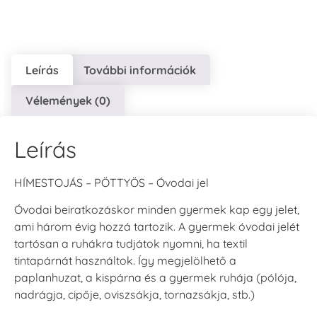
Leírás
További információk
VersaCraft
VersaCraft
VersaCraft
Vélemények (0)
Tintapárna - Lila
Tintapárna -
Tintapárna -
Mentazöld
Rágógumi
+790 Ft
rózsaszín
+1.380 Ft
Leírás
+790 Ft
HÍMESTOJÁS – PÖTTYÖS – Óvodai jel
Óvodai beiratkozáskor minden gyermek kap egy jelet,
ami három évig hozzá tartozik. A gyermek óvodai jelét
tartósan a ruhákra tudjátok nyomni, ha textil
VersaCraft
VersaCraft
tintapárnát használtok. Így megjelölhető a
Tintapárna -
Tintapárna -
paplanhuzat, a kispárna és a gyermek ruhája (pólója,
Hidegszürke -
Vízkék
VersaCraft
nadrágja, cipője, oviszsákja, tornazsákja, stb.)
+790 Ft
+1.380 Ft