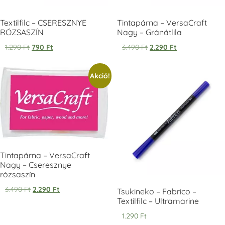
Textilfilc – CSERESZNYE
Tintapárna – VersaCraft
RÓZSASZÍN
Nagy – Gránátlila
1.290
Ft
790
Ft
3.490
Ft
2.290
Ft
Tsukineko -
Tsukineko -
Tsukineko -
Akció!
VersaCraft
VersaCraft
VersaCraft
Tintapárna -
Tintapárna -
Tintapárna -
Starry Night -
Stone -
Wasabi
csillagos éjkék
kőszürke
+1.380 Ft
+1.380 Ft
+1.380 Ft
Tintapárna – VersaCraft
Nagy – Cseresznye
rózsaszín
3.490
Ft
2.290
Ft
VersaCraft
VersaCraft
VersaCraft
Tsukineko – Fabrico –
Tintapárna -
Tintapárna -
Tintapárna -
Textilfilc – Ultramarine
Éjkék
Ködszürke
Középkék
1.290
Ft
+1.380 Ft
+1.380 Ft
+790 Ft