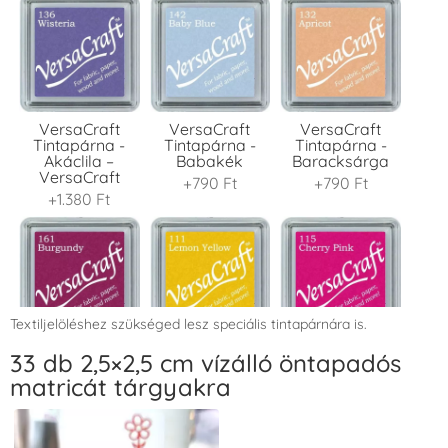
VersaCraft
VersaCraft
VersaCraft
Tintapárna -
Tintapárna -
Tintapárna -
Akáclila –
Babakék
Baracksárga
VersaCraft
+790 Ft
+790 Ft
+1.380 Ft
Textiljelöléshez szükséged lesz speciális tintapárnára is.
VersaCraft
VersaCraft
VersaCraft
33 db 2,5×2,5 cm vízálló öntapadós
Tintapárna -
Tintapárna -
Tintapárna -
matricát tárgyakra
Bordó
Citromsárga
Cseresznyeszín
+1.380 Ft
+1.380 Ft
+790 Ft