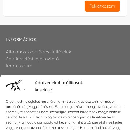
Feliratkozom
INFORMÁCIÓK
Általános szerződési feltételek
Adatkezelési tájékoztató
Impresszum
Adatvédelmi beállítások
KAPCSOLAT
kezelése
E-mail:
shop@torokszilvi.com
Olyan technológiákat használunk, mint a sütik, az eszközinformációk
Telefon: +36 30 6767872
tárolására és/vagy elérésére. Ezt a böngészési élmény javítása, valamint
személyre szabott és nem személyre szabott hirdetések megjelenítése
céljából tesszük. E technológiákhoz való hozzájárulás lehetővé teszi
számunkra, hogy olyan adatokat kezeljünk, mint a böngészési viselkedés
KÖZÖSSÉGI
vagy az egyedi azonosítók ezen a webhelyen. Ha nem járul hozzá, vagy