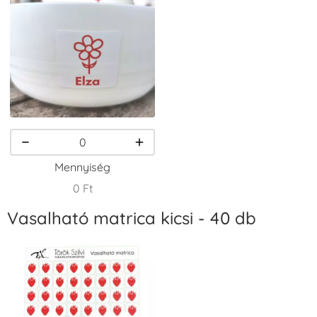
VersaCraft
VersaCraft
VersaCraft
Tintapárna -
Tintapárna -
Tintapárna -
Csokibarna
Erdőzöld
Fehér
+1.380 Ft
+790 Ft
+1.380 Ft
Mennyiség
0 Ft
Vasalható matrica kicsi - 40 db
VersaCraft
VersaCraft
VersaCraft
Tintapárna -
Tintapárna -
Tintapárna -
Fekete
Fenyőzöld
Gránátalma
+1.380 Ft
+1.380 Ft
+790 Ft