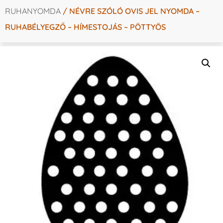
RUHANYOMDA
/ NÉVRE SZÓLÓ OVIS JEL NYOMDA –
RUHABÉLYEGZŐ – HÍMESTOJÁS – PÖTTYÖS