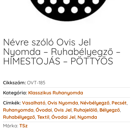
Névre szóló Ovis Jel
Nyomda – Ruhabélyegző –
HÍMESTOJÁS – PÖTTYÖS
Cikkszám:
OVT-185
Kategória:
Klasszikus Ruhanyomda
Címkék:
Vasalható
,
Ovis Nyomda
,
Névbélyegző
,
Pecsét
,
Ruhanyomda
,
Óvodai
,
Ovis Jel
,
Ruhajelölő
,
Bélyegző
,
Ruhabélyegző
,
Textil
,
Óvodai Jel
,
Nyomda
Márka:
TSz