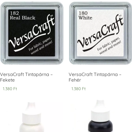
Tsukineko -
Tsukineko -
Tsukineko -
VersaCraft
VersaCraft
VersaCraft
Tintapárna -
Tintapárna -
Tintapárna -
Cherry Red -
Clover -
Cocoa -
Cseresznye
Lóherezöld
kakaóbarna
piros
+1.380 Ft
+1.380 Ft
+1.380 Ft
VersaCraft Tintapárna –
VersaCraft Tintapárna –
Fekete
Fehér
1.380
Ft
1.380
Ft
Tsukineko -
Tsukineko -
Tsukineko -
VersaCraft
VersaCraft
VersaCraft
Tintapárna -
Tintapárna -
Tintapárna -
Denim -
Espresso
Moss -
farmerkék
Mohazöld
+1.380 Ft
+1.380 Ft
+1.380 Ft