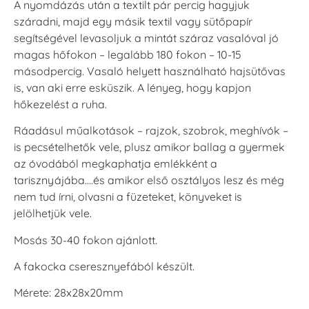
A nyomdázás után a textilt pár percig hagyjuk
száradni, majd egy másik textil vagy sütőpapír
segítségével levasoljuk a mintát száraz vasalóval jó
magas hőfokon – legalább 180 fokon – 10-15
másodpercig. Vasaló helyett használható hajsütővas
is, van aki erre esküszik. A lényeg, hogy kapjon
hőkezelést a ruha.
Ráadásul műalkotások – rajzok, szobrok, meghívók –
is pecsételhetők vele, plusz amikor ballag a gyermek
az óvodából megkaphatja emlékként a
tarisznyájába….és amikor első osztályos lesz és még
nem tud írni, olvasni a füzeteket, könyveket is
jelölhetjük vele.
Mosás 30-40 fokon ajánlott.
A fakocka cseresznyefából készült.
Mérete: 28x28x20mm