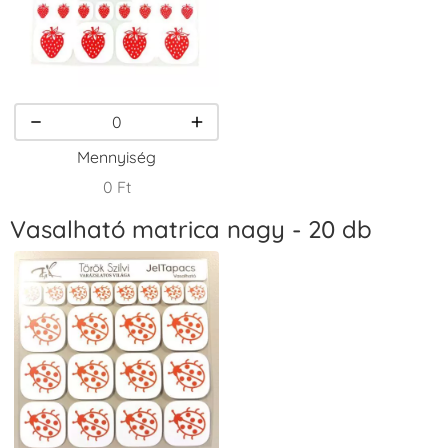
VersaCraft
VersaCraft
VersaCraft
Tintapárna -
Tintapárna -
Tintapárna -
Homokbarna
Kiwizöld
Narancssárga
+1.380 Ft
+1.380 Ft
+1.380 Ft
Mennyiség
0 Ft
Vasalható matrica nagy - 20 db
VersaCraft
VersaCraft
VersaCraft
Tintapárna -
Tintapárna -
Tintapárna -
Orgonalila
Pipacspiros
Rózsaszín
+1.380 Ft
+1.380 Ft
+790 Ft