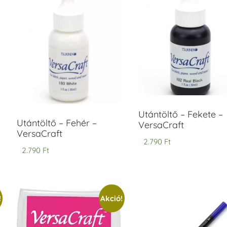
ersaCraft
VersaCraft
intapárna
Tintapárna
-
- Vízkék
idegszürke
+790 Ft
-
ersaCraft
+1.380 Ft
Utántöltő – Fekete –
Utántöltő – Fehér –
VersaCraft
VersaCraft
2.790
Ft
2.790
Ft
!
Akció!