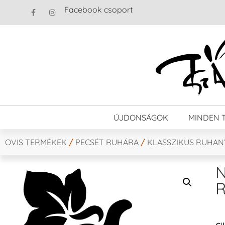
Facebook csoport
ÚJDONSÁGOK
MINDEN 
OVIS TERMÉKEK
/
PECSÉT RUHÁRA
/
KLASSZIKUS RUHA
N
R