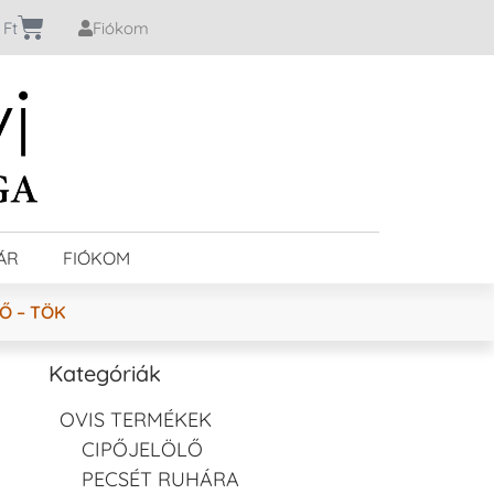
0
Ft
Fiókom
ÁR
FIÓKOM
Ő – TÖK
Kategóriák
OVIS TERMÉKEK
CIPŐJELÖLŐ
PECSÉT RUHÁRA