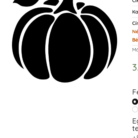
Ci
Ka
Cí
Né
Bé
Má
3
F
E
t
+