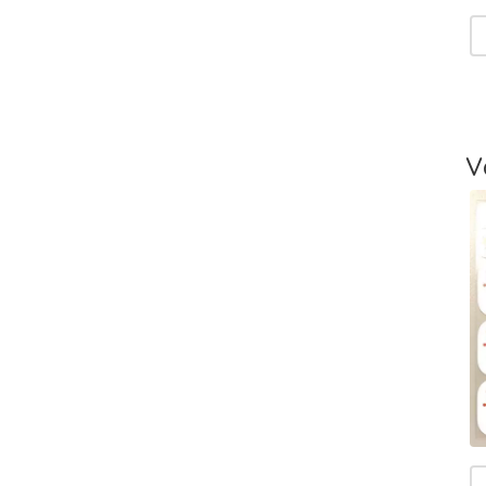
V
T
-
L
V
T
V
T
m