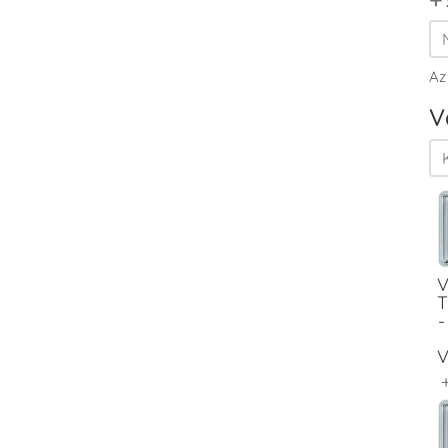
Az
V
V
T
-
V