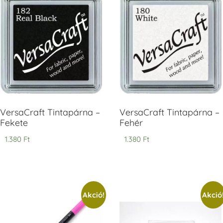
V
T
H
V
VersaCraft Tintapárna –
VersaCraft Tintapárna –
Fekete
Fehér
1.380
Ft
1.380
Ft
Akció!
Akció