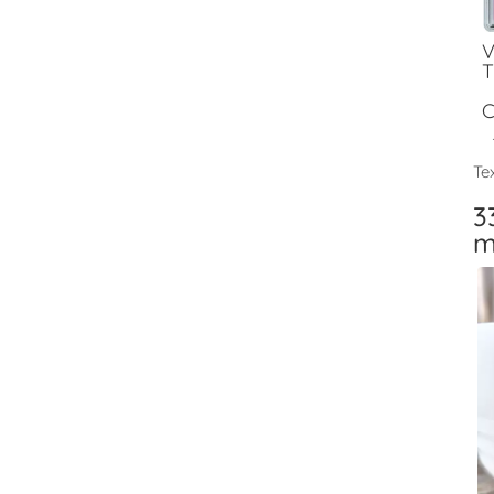
V
T
C
Tex
3
m
V
T
F
V