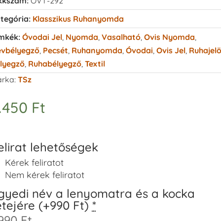
kkszám:
OVT-292
tegória:
Klasszikus Ruhanyomda
mkék:
Óvodai Jel
,
Nyomda
,
Vasalható
,
Ovis Nyomda
,
vbélyegző
,
Pecsét
,
Ruhanyomda
,
Óvodai
,
Ovis Jel
,
Ruhajelö
lyegző
,
Ruhabélyegző
,
Textil
rka:
TSz
.450
Ft
elirat lehetőségek
Kérek feliratot
Nem kérek feliratot
gyedi név a lenyomatra és a kocka
etejére (+990 Ft)
*
990 Ft