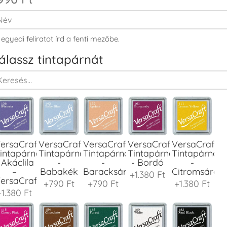
 egyedi feliratot írd a fenti mezőbe.
álassz tintapárnát
ersaCraft
VersaCraft
VersaCraft
VersaCraft
VersaCraft
intapárna
Tintapárna
Tintapárna
Tintapárna
Tintapárna
 Akáclila
-
-
- Bordó
-
–
Babakék
Baracksárga
Citromsárga
+1.380 Ft
ersaCraft
+790 Ft
+790 Ft
+1.380 Ft
+1.380 Ft