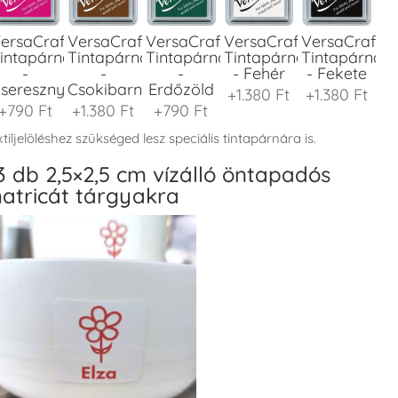
ersaCraft
VersaCraft
VersaCraft
VersaCraft
VersaCraft
intapárna
Tintapárna
Tintapárna
Tintapárna
Tintapárna
-
-
-
- Fehér
- Fekete
seresznyeszín
Csokibarna
Erdőzöld
+1.380 Ft
+1.380 Ft
+790 Ft
+1.380 Ft
+790 Ft
tiljelöléshez szükséged lesz speciális tintapárnára is.
3 db 2,5×2,5 cm vízálló öntapadós
atricát tárgyakra
ersaCraft
VersaCraft
VersaCraft
VersaCraft
VersaCraft
intapárna
Tintapárna
Tintapárna
Tintapárna
Tintapárna
-
-
-
-
-
enyőzöld
Gránátalma
Homokbarna
Kiwizöld
Narancssárg
+1.380 Ft
+790 Ft
+1.380 Ft
+1.380 Ft
+1.380 Ft
ersaCraft
VersaCraft
VersaCraft
VersaCraft
VersaCraft