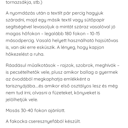
tornazsákja, stb.)
A nyomdázás után a textilt pár percig hagyjuk
száradni, majd egy másik textil vagy sütőpapír
segítségével levasoljuk a mintát száraz vasalóval jó
magas hőfokon – legalább 180 fokon – 10-15
másodpercig. Vasaló helyett használható hajsütővas
is, van aki erre esküszik. A lényeg, hogy kapjon
hőkezelést a ruha.
Ráadásul műalkotások – rajzok, szobrok, meghívók –
is pecsételhetők vele, plusz amikor ballag a gyermek
az óvodából megkaphatja emlékként a
tarisznyájába….és amikor első osztályos lesz és még
nem tud írni, olvasni a füzeteket, könyveket is
jelölhetjük vele.
Mosás 30-40 fokon ajánlott.
A fakocka cseresznyefából készült.