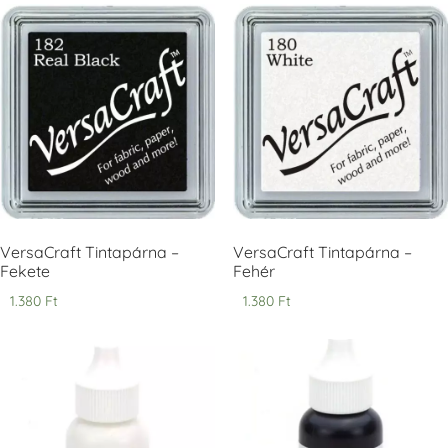
Tsukineko -
Tsukineko -
Tsukineko -
VersaCraft
VersaCraft
VersaCraft
Tintapárna -
Tintapárna -
Tintapárna -
Cherry Red -
Clover -
Cocoa -
Cseresznye
Lóherezöld
kakaóbarna
piros
+1.380 Ft
+1.380 Ft
+1.380 Ft
VersaCraft Tintapárna –
VersaCraft Tintapárna –
Fekete
Fehér
1.380
Ft
1.380
Ft
Tsukineko -
Tsukineko -
Tsukineko -
VersaCraft
VersaCraft
VersaCraft
Tintapárna -
Tintapárna -
Tintapárna -
Denim -
Espresso
Moss -
farmerkék
Mohazöld
+1.380 Ft
+1.380 Ft
+1.380 Ft