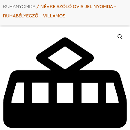
RUHANYOMDA
/ NÉVRE SZÓLÓ OVIS JEL NYOMDA –
RUHABÉLYEGZŐ – VILLAMOS