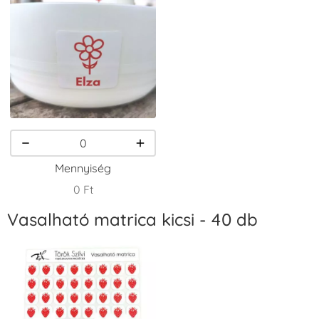
VersaCraft
VersaCraft
VersaCraft
Tintapárna -
Tintapárna -
Tintapárna -
Csokibarna
Erdőzöld
Fehér
+1.380 Ft
+790 Ft
+1.380 Ft
Mennyiség
0 Ft
Vasalható matrica kicsi - 40 db
VersaCraft
VersaCraft
VersaCraft
Tintapárna -
Tintapárna -
Tintapárna -
Fekete
Fenyőzöld
Gránátalma
+1.380 Ft
+1.380 Ft
+790 Ft