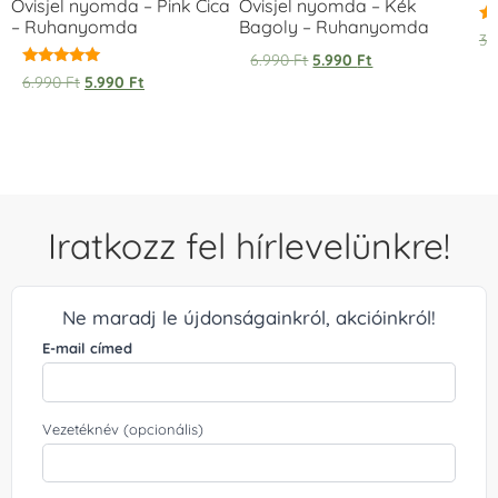
Ovisjel nyomda – Pink Cica
Ovisjel nyomda – Kék
– Ruhanyomda
Bagoly – Ruhanyomda
Ér
3.
5.
6.990
Ft
5.990
Ft
/ 
Értékelés:
6.990
Ft
5.990
Ft
5.00
/ 5
Iratkozz fel hírlevelünkre!
Ne maradj le újdonságainkról, akcióinkról!
E-mail címed
Vezetéknév (opcionális)