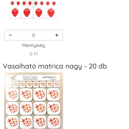
VersaCraft
VersaCraft
VersaCraft
Tintapárna -
Tintapárna -
Tintapárna -
Homokbarna
Kiwizöld
Narancssárga
+1.380 Ft
+1.380 Ft
+1.380 Ft
Mennyiség
0 Ft
Vasalható matrica nagy - 20 db
VersaCraft
VersaCraft
VersaCraft
Tintapárna -
Tintapárna -
Tintapárna -
Orgonalila
Pipacspiros
Rózsaszín
+1.380 Ft
+1.380 Ft
+790 Ft