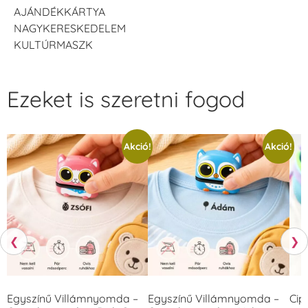
AJÁNDÉKKÁRTYA
NAGYKERESKEDELEM
KULTÚRMASZK
Ezeket is szeretni fogod
Akció!
Akció!
❮
❯
Egyszínű Villámnyomda –
Egyszínű Villámnyomda –
Cip