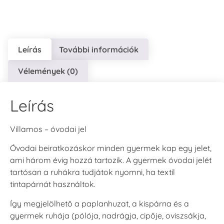
Leírás
További információk
VersaCraft
VersaCraft
VersaCraft
Vélemények (0)
Tintapárna - Lila
Tintapárna -
Tintapárna -
Mentazöld
Rágógumi
+790 Ft
rózsaszín
+1.380 Ft
Leírás
+790 Ft
Villamos – óvodai jel
Óvodai beiratkozáskor minden gyermek kap egy jelet,
ami három évig hozzá tartozik. A gyermek óvodai jelét
tartósan a ruhákra tudjátok nyomni, ha textil
VersaCraft
VersaCraft
tintapárnát használtok.
Tintapárna -
Tintapárna -
Hidegszürke -
Vízkék
Így megjelölhető a paplanhuzat, a kispárna és a
VersaCraft
+790 Ft
gyermek ruhája (pólója, nadrágja, cipője, oviszsákja,
+1.380 Ft