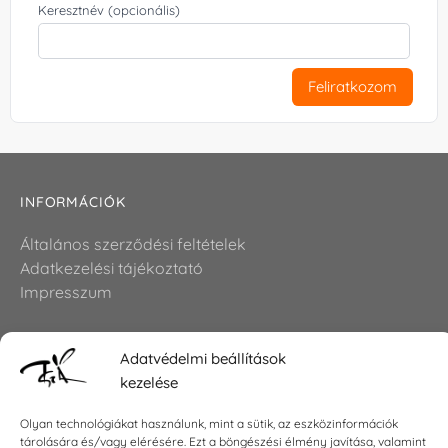
Keresztnév (opcionális)
Feliratkozom
INFORMÁCIÓK
Általános szerződési feltételek
Adatkezelési tájékoztató
Impresszum
Adatvédelmi beállítások
KAPCSOLAT
kezelése
E-mail:
shop@torokszilvi.com
Olyan technológiákat használunk, mint a sütik, az eszközinformációk
Telefon: +36 30 6767872
tárolására és/vagy elérésére. Ezt a böngészési élmény javítása, valamint