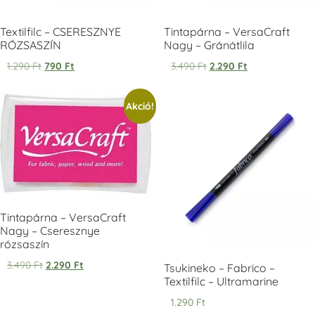
Textilfilc – CSERESZNYE
Tintapárna – VersaCraft
RÓZSASZÍN
Nagy – Gránátlila
1.290
Ft
790
Ft
3.490
Ft
2.290
Ft
Tsukineko -
Tsukineko -
Tsukineko -
Akció!
VersaCraft
VersaCraft
VersaCraft
Tintapárna -
Tintapárna -
Tintapárna -
Starry Night -
Stone -
Wasabi
csillagos éjkék
kőszürke
+1.380 Ft
+1.380 Ft
+1.380 Ft
Tintapárna – VersaCraft
Nagy – Cseresznye
rózsaszín
3.490
Ft
2.290
Ft
VersaCraft
VersaCraft
VersaCraft
Tsukineko – Fabrico –
Tintapárna -
Tintapárna -
Tintapárna -
Textilfilc – Ultramarine
Éjkék
Ködszürke
Középkék
1.290
Ft
+1.380 Ft
+1.380 Ft
+790 Ft