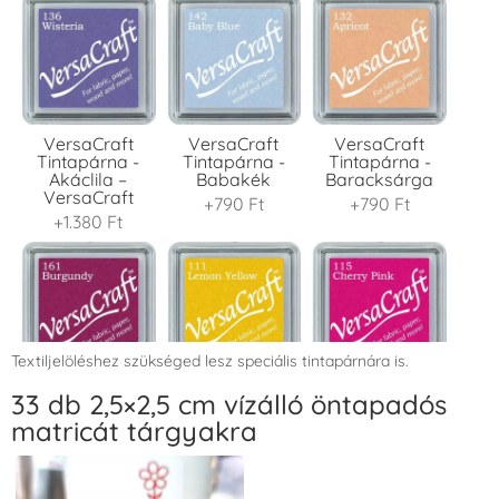
VersaCraft
VersaCraft
VersaCraft
Tintapárna -
Tintapárna -
Tintapárna -
Akáclila –
Babakék
Baracksárga
VersaCraft
+790 Ft
+790 Ft
+1.380 Ft
Textiljelöléshez szükséged lesz speciális tintapárnára is.
VersaCraft
VersaCraft
VersaCraft
33 db 2,5×2,5 cm vízálló öntapadós
Tintapárna -
Tintapárna -
Tintapárna -
matricát tárgyakra
Bordó
Citromsárga
Cseresznyeszín
+1.380 Ft
+1.380 Ft
+790 Ft